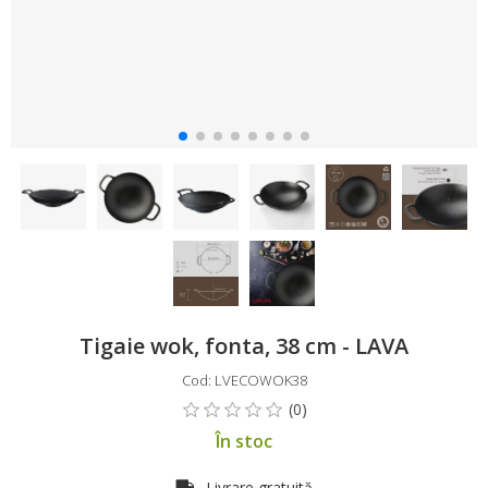
Tigaie wok, fonta, 38 cm - LAVA
Cod: LVECOWOK38
În stoc
Livrare gratuită