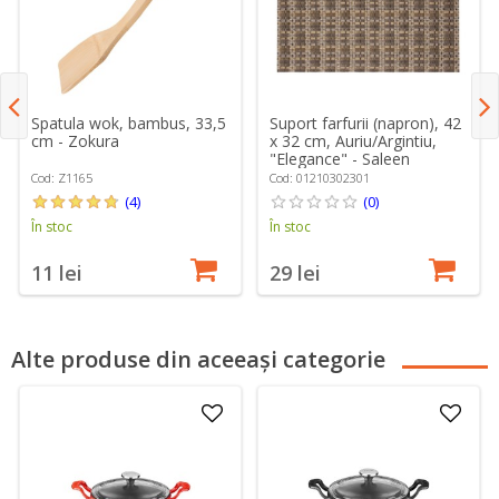
Spatula wok, bambus, 33,5
Suport farfurii (napron), 42
cm - Zokura
x 32 cm, Auriu/Argintiu,
"Elegance" - Saleen
Cod: Z1165
Cod: 01210302301
(4)
(0)
În stoc
În stoc
11 lei
29 lei
Alte produse din aceeași categorie