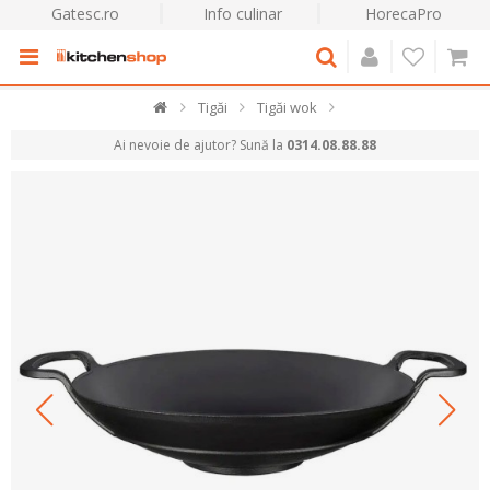
Gatesc.ro
Info culinar
HorecaPro
Tigăi
Tigăi wok
Ai nevoie de ajutor? Sună la
0314.08.88.88