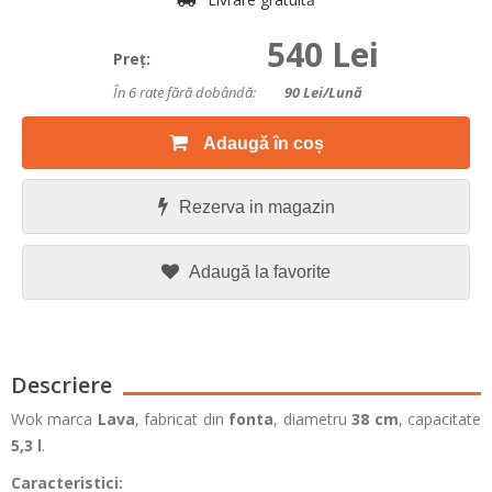
540 Lei
Preţ:
În 6 rate fără dobândă:
90
Lei/lună
Adaugă în coș
Rezerva in magazin
Adaugă la favorite
Descriere
Wok marca
Lava
, fabricat din
fonta
, diametru
38 cm
, capacitate
5,3 l
.
Caracteristici: