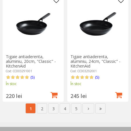
Tigaie antiaderenta,
Tigaie antiaderenta,
aluminiu, 20cm, "Classic" -
aluminiu, 24cm, "Classic" -
KitchenAid
KitchenAid
Cod: CC003291001
Cod: CC003292001
(5)
(5)
În stoc
În stoc
220 lei
245 lei
1
2
3
4
5