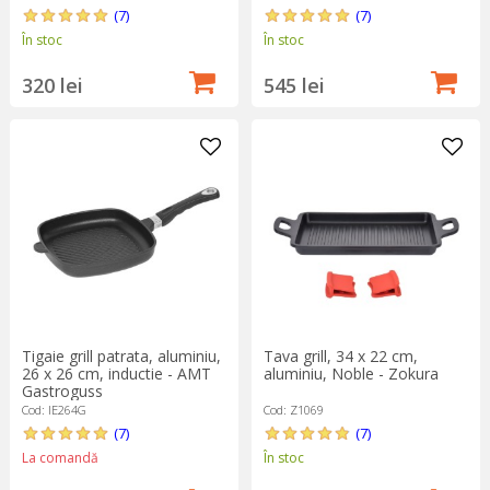
(7)
(7)
În stoc
În stoc
320 lei
545 lei
Tigaie grill patrata, aluminiu,
Tava grill, 34 x 22 cm,
26 x 26 cm, inductie - AMT
aluminiu, Noble - Zokura
Gastroguss
Cod: IE264G
Cod: Z1069
(7)
(7)
La comandă
În stoc