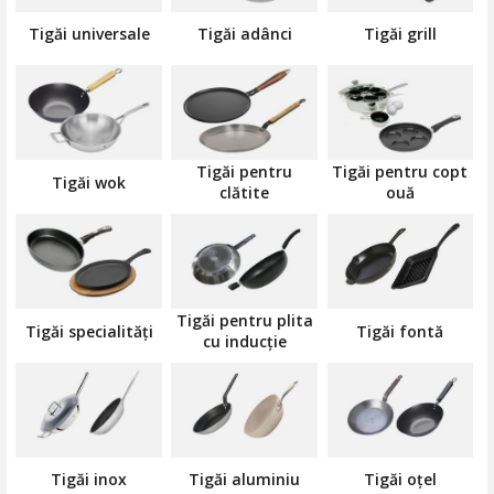
pentru diferite specialități culinare - le găsești pe toate în oferta
Kitchen Shop, la cel mai bun raport calitate - preț.
Tigăi universale
Tigăi adânci
Tigăi grill
Fie că îți dorești un vas din inox, din aluminiu, din fontă sau chiar
o tigaie cu suprafață ceramică, ai garanția unui produs de înaltă
calitate, ce poartă semnătura celor mai renumite branduri din
industrie.
Tigăi pentru
Tigăi pentru copt
Tigăi wok
clătite
ouă
Tigăi pentru plita
Tigăi specialități
Tigăi fontă
cu inducție
Tigăi inox
Tigăi aluminiu
Tigăi oțel