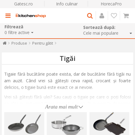
Gatesc.ro
Info culinar
HorecaPro
Filtrează
Sortează după:
0
filtre active
Produse
Pentru gătit
Tigăi
Tigaie fără bucătărie poate exista, dar de bucătărie fără tigăi nu
am auzit. Când vrei să gătești ceva rapid, crocant și foarte
delicios, o tigaie bună este exact ce ai nevoie.
Vrei să gătești fără ulei? Sau cauți o tigaie pe care o poți folosi
pe plita cu inducție? Orice dorință ai avea, îți punem la dispoziție
Arata mai mult
o gamă variată de tigăi pentru orice preparat sau tehnică de
gătit. Tigăi universale pentru sotat și prăjit, tigăi speciale cu strat
antiadeziv pentru iubitorii de clătite, tigăi de tip wok pentru
mâncare asiatică, tigăi grill pentru o rumenire perfectă sau tigăi