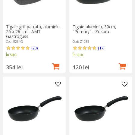
Tigaie grill patrata, aluminiu,
Tigaie aluminiu, 30cm,
26 x 26 cm - AMT
"Primary" - Zokura
Gastroguss
Cod: E264G
Cod: Z1085
(23)
(17)
În stoc
În stoc
354 lei
120 lei