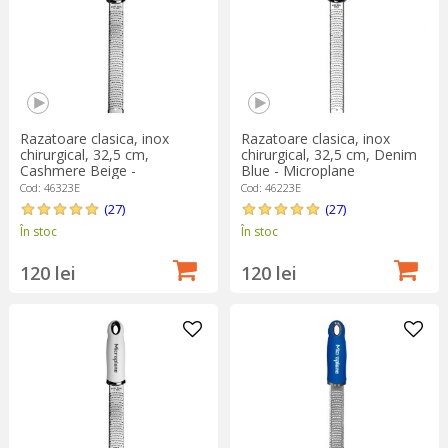
Razatoare clasica, inox
Razatoare clasica, inox
chirurgical, 32,5 cm,
chirurgical, 32,5 cm, Denim
Cashmere Beige -
Blue - Microplane
Microplane
Cod: 46323E
Cod: 46223E
(27)
(27)
În stoc
În stoc
120 lei
120 lei