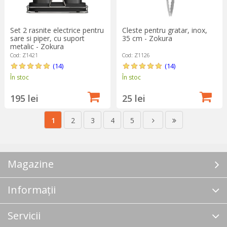
Set 2 rasnite electrice pentru
Cleste pentru gratar, inox,
sare si piper, cu suport
35 cm - Zokura
metalic - Zokura
Cod: Z1421
Cod: Z1126
(14)
(14)
În stoc
În stoc
195 lei
25 lei
1
2
3
4
5
Magazine
Informații
Servicii