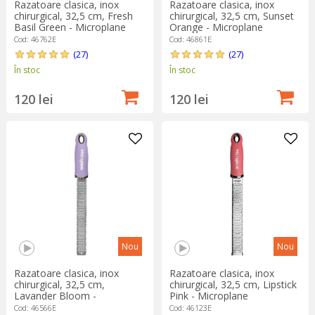
Razatoare clasica, inox
Razatoare clasica, inox
chirurgical, 32,5 cm, Fresh
chirurgical, 32,5 cm, Sunset
Basil Green - Microplane
Orange - Microplane
Cod: 46762E
Cod: 46861E
(27)
(27)
În stoc
În stoc
120 lei
120 lei
Nou
Nou
Razatoare clasica, inox
Razatoare clasica, inox
chirurgical, 32,5 cm,
chirurgical, 32,5 cm, Lipstick
Lavander Bloom -
Pink - Microplane
Microplane
Cod: 46566E
Cod: 46123E