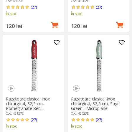
Cod: 46020E
Cod: 46202E
(27)
(27)
În stoc
În stoc
120 lei
120 lei
Razatoare clasica, inox
Razatoare clasica, inox
chirurgical, 32,5 cm,
chirurgical, 32,5 cm, Sage
Pomegranate Red -
Green - Microplane
Microplane
Cod: 46127E
Cod: 46723E
(27)
(27)
În stoc
În stoc