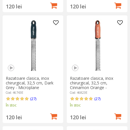
120 lei
120 lei
Razatoare clasica, inox
Razatoare clasica, inox
chirurgical, 32,5 cm, Dark
chirurgical, 32,5 cm,
Grey - Microplane
Cinnamon Orange -
Microplane
Cod: 46743E
Cod: 46823E
(27)
(27)
În stoc
În stoc
120 lei
120 lei