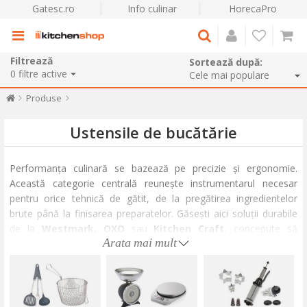
Gatesc.ro
Info culinar
HorecaPro
Filtrează
Sortează după:
0
filtre active
Produse
Ustensile de bucătărie
Performanța culinară se bazează pe precizie și ergonomie.
Această categorie centrală reunește instrumentarul necesar
pentru orice tehnică de gătit, de la pregătirea ingredientelor
brute până la finisarea preparatelor. Găsești aici soluții durabile
de la
Westmark, OXO
sau
Kitchen Craft
, concepute să
Arata mai mult
reducă efortul fizic și să reziste utilizării intense.
Pentru a naviga eficient, orientează-te în funcție de task-ul
specific: asigură acuratețea rețetelor cu
cântare de bucătărie
și
termometre alimentare
, sau optimizează timpii de preparare