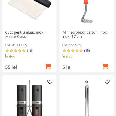
Cutit pentru aluat, inox -
Mini zdrobitor cartofi, inox,
MasterClass
inox, 17 cm
Cod: MCDOUGHSS
Cod: A22SMASH
(16)
(15)
În stoc
În stoc
55 lei
5 lei