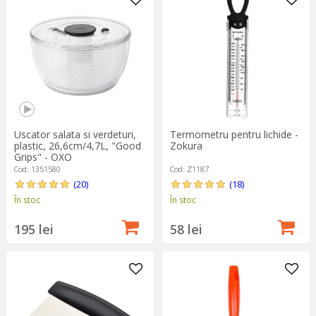
Uscator salata si verdeturi,
Termometru pentru lichide -
plastic, 26,6cm/4,7L, "Good
Zokura
Grips" - OXO
Cod: 1351580
Cod: Z1187
(20)
(18)
În stoc
În stoc
195 lei
58 lei