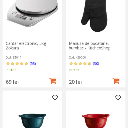
Cantar electronic, 5kg -
Manusa de bucatarie,
Zokura
bumbac - KitchenShop
Cod: Z1011
Cod: KS9000
(53)
(30)
În stoc
În stoc
69 lei
20 lei