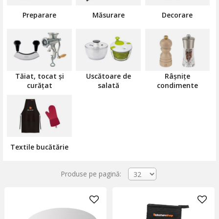
folosind
răzătoare
și
feliatoare
cu lame ultra-ascuțite. Nu neglija
nici ustensilele de bază; o selecție corectă de spatule și polonice
Preparare
Măsurare
Decorare
din materiale termorezistente este fundamentală pentru fluxul
de lucru la plită.
Tăiat, tocat și
Uscătoare de
Râșnițe
curățat
salată
condimente
Textile bucătărie
Produse pe pagină: