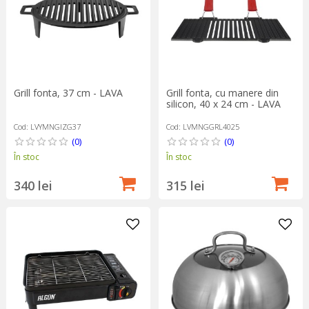
Grill fonta, 37 cm - LAVA
Grill fonta, cu manere din
silicon, 40 x 24 cm - LAVA
Cod: LVYMNGIZG37
Cod: LVMNGGRL4025
(0)
(0)
În stoc
În stoc
340 lei
315 lei