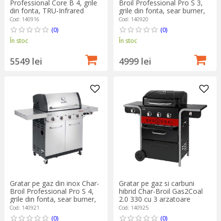
Professional Core B 4, grile
Broil Professional Pro S 3,
din fonta, TRU-Infrared
grile din fonta, sear burner,
140916
TRU-Infrared 140920
Cod: 140916
Cod: 140920
(0)
(0)
În stoc
În stoc
5549 lei
4999 lei
Gratar pe gaz din inox Char-
Gratar pe gaz si carbuni
Broil Professional Pro S 4,
hibrid Char-Broil Gas2Coal
grile din fonta, sear burner,
2.0 330 cu 3 arzatoare
TRU-Infrared 140921
140925
Cod: 140921
Cod: 140925
(0)
(0)