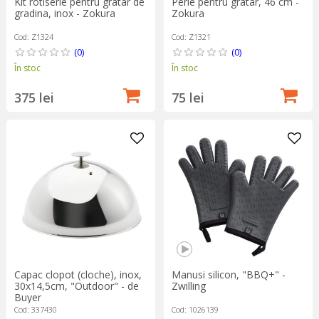
Kit rotiserie pentru gratar de
Perie pentru gratar, 46 cm -
gradina, inox - Zokura
Zokura
Cod: Z1324
Cod: Z1321
(0)
(0)
În stoc
În stoc
375 lei
75 lei
Capac clopot (cloche), inox,
Manusi silicon, "BBQ+" -
30x14,5cm, "Outdoor" - de
Zwilling
Buyer
Cod: 337430
Cod: 1026139