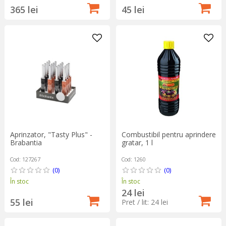
365 lei
45 lei
Aprinzator, "Tasty Plus" -
Combustibil pentru aprindere
Brabantia
gratar, 1 l
Cod: 127267
Cod: 1260
(0)
(0)
În stoc
În stoc
24 lei
55 lei
Pret / lit: 24 lei