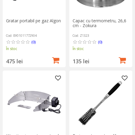
Gratar portabil pe gaz Algon
Capac cu termometru, 26,6
cm - Zokura
Cod: BY01011772904
Cod: Z1323
(0)
(0)
În stoc
În stoc
475 lei
135 lei