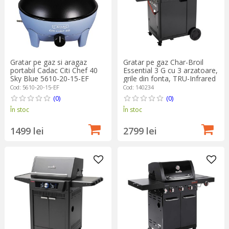
Gratar pe gaz si aragaz
Gratar pe gaz Char-Broil
portabil Cadac Citi Chef 40
Essential 3 G cu 3 arzatoare,
Sky Blue 5610-20-15-EF
grile din fonta, TRU-Infrared
140234
Cod: 5610-20-15-EF
Cod: 140234
(0)
(0)
În stoc
În stoc
1499 lei
2799 lei