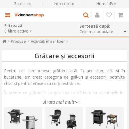
Gatesc.ro
Info culinar
HorecaPro
Filtrează
Sortează după:
0
filtre active
Produse
Activități în aer liber
Grătare și accesorii
Pentru cei care iubesc grătarul atât în aer liber, cât și în
bucătărie, am creat categoria de grill-uri și accesorii, potrivite
chiar și pentru terase sau curți restrânse.
În vreme ce grătarele cu gaz sau cu cărbuni au avantajele lor
incontestabile, recomandăm grătarul electric pentru începători și
Arata mai mult
pentru cei care nu au mult timp la dispoziție. Grătarul electric
este perfect și pentru bucătarii care vor să gătească sănătos,
dar chiar și pentru cei care gătesc mai mult de nevoie și mai
puțin din pasiune. Spre deosebire de celelalte tipuri de grătar, nu