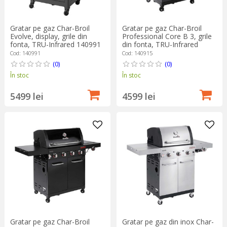
Gratar pe gaz Char-Broil
Gratar pe gaz Char-Broil
Evolve, display, grile din
Professional Core B 3, grile
fonta, TRU-Infrared 140991
din fonta, TRU-Infrared
140915
Cod: 140991
Cod: 140915
(0)
(0)
În stoc
În stoc
5499 lei
4599 lei
Gratar pe gaz Char-Broil
Gratar pe gaz din inox Char-