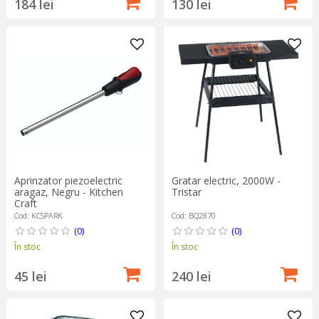
184 lei
130 lei
Aprinzator piezoelectric
Gratar electric, 2000W -
aragaz, Negru - Kitchen
Tristar
Craft
Cod: KCSPARK
Cod: BQ2870
(0)
(0)
În stoc
În stoc
45 lei
240 lei