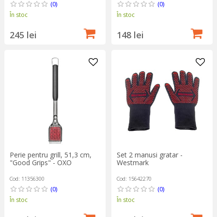
(0)
(0)
În stoc
În stoc
245 lei
148 lei
Perie pentru grill, 51,3 cm,
Set 2 manusi gratar -
"Good Grips" - OXO
Westmark
Cod: 11356300
Cod: 15642270
(0)
(0)
În stoc
În stoc