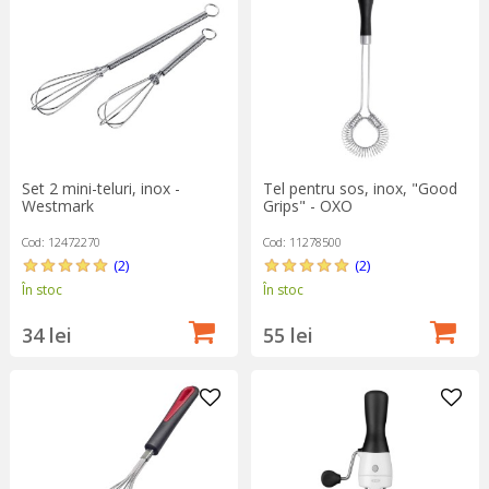
Set 2 mini-teluri, inox -
Tel pentru sos, inox, "Good
Westmark
Grips" - OXO
Cod: 12472270
Cod: 11278500
(2)
(2)
În stoc
În stoc
34 lei
55 lei