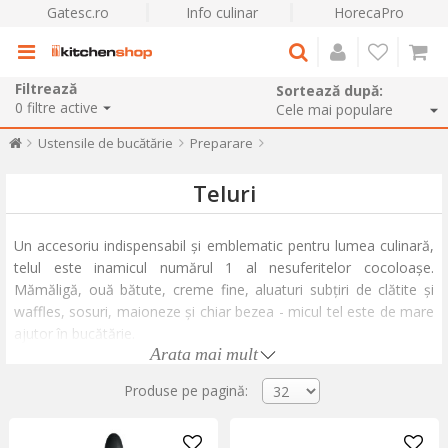
Gatesc.ro
Info culinar
HorecaPro
Filtrează
Sortează după:
0
filtre active
Ustensile de bucătărie
Preparare
Teluri
Un accesoriu indispensabil și emblematic pentru lumea culinară,
telul este inamicul numărul 1 al nesuferitelor cocoloașe.
Mămăligă, ouă bătute, creme fine, aluaturi subțiri de clătite și
waffles, sosuri, maioneze și chiar bezea - micul tel este de mare
ajutor în bucătărie.
Arata mai mult
Cele mai des întâlnite teluri sunt cele cu formă tradițională, ca de
Produse pe pagină:
pară, și cele în formă de inel. Ambele sunt o opțiune potrivită
pentru a încorpora aer în compozițiile culinare și a-ți asigura
rezultate fine și omogene.