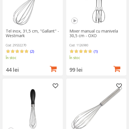
Tel inox, 31,5 cm, "Gallant" -
Mixer manual cu manivela
Westmark
30,5 cm - OXO
Cod: 29532270
Cod: 1126980
(2)
(1)
În stoc
În stoc
44 lei
99 lei