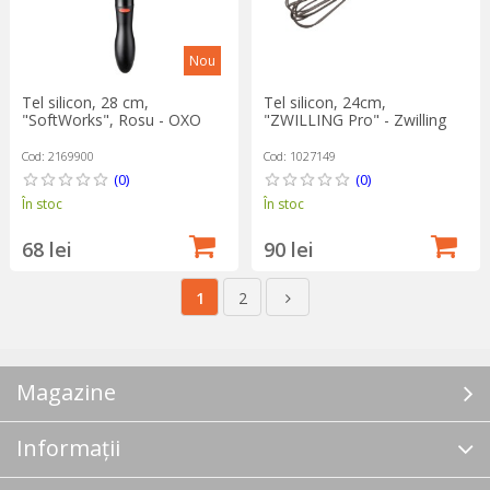
Nou
Tel silicon, 28 cm,
Tel silicon, 24cm,
"SoftWorks", Rosu - OXO
"ZWILLING Pro" - Zwilling
Cod: 2169900
Cod: 1027149
(0)
(0)
În stoc
În stoc
68 lei
90 lei
1
2
Magazine
Informații