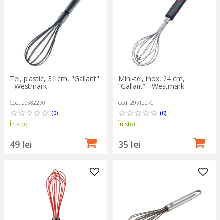
Tel, plastic, 31 cm, "Gallant"
Mini-tel, inox, 24 cm,
- Westmark
”Gallant” - Westmark
Cod: 29682270
Cod: 29512270
(0)
(0)
În stoc
În stoc
49 lei
35 lei