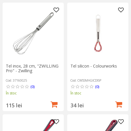
Tel inox, 28 cm, "ZWILLING
Tel silicon - Colourworks
Pro" - Zwilling
Cod: 37160025
Cod: CWSSMAGICDISP
(0)
(0)
În stoc
În stoc
115 lei
34 lei