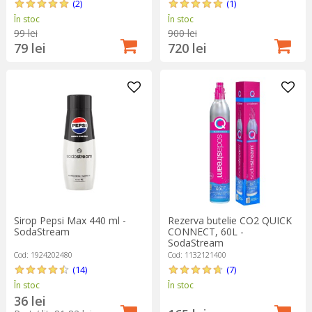
(2)
(1)
În stoc
În stoc
99 lei
900 lei
79 lei
720 lei
Sirop Pepsi Max 440 ml -
Rezerva butelie CO2 QUICK
SodaStream
CONNECT, 60L -
SodaStream
Cod: 1924202480
Cod: 1132121400
(14)
(7)
În stoc
În stoc
36 lei