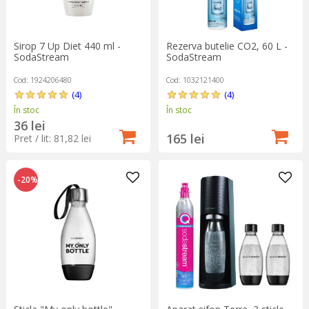
Sirop 7 Up Diet 440 ml -
Rezerva butelie CO2, 60 L -
SodaStream
SodaStream
Cod: 1924206480
Cod: 1032121400
(4)
(4)
În stoc
În stoc
36 lei
165 lei
Pret / lit: 81,82 lei
-20%