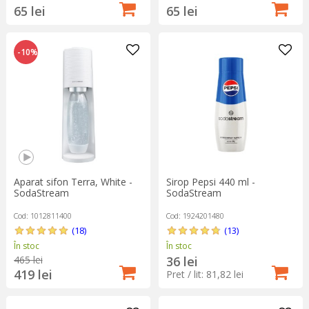
65 lei
65 lei
-10%
Aparat sifon Terra, White -
Sirop Pepsi 440 ml -
SodaStream
SodaStream
Cod: 1012811400
Cod: 1924201480
(18)
(13)
În stoc
În stoc
465 lei
36 lei
419 lei
Pret / lit: 81,82 lei