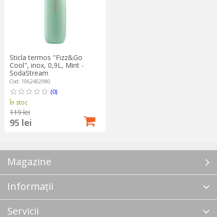
Sticla termos "Fizz&Go
Cool", inox, 0,9L, Mint -
SodaStream
Cod: 1062402980
(0)
În stoc
119 lei
95 lei
Magazine
Informații
Servicii