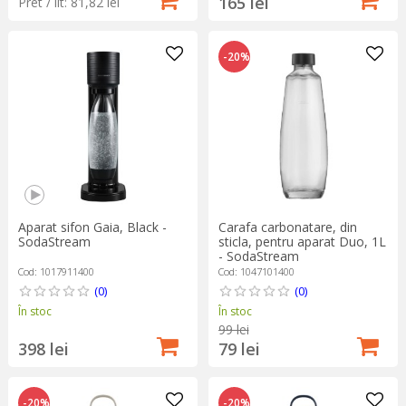
165 lei
Pret / lit: 81,82 lei
-20%
Aparat sifon Gaia, Black -
Carafa carbonatare, din
SodaStream
sticla, pentru aparat Duo, 1L
- SodaStream
Cod: 1017911400
Cod: 1047101400
(0)
(0)
În stoc
În stoc
99 lei
398 lei
79 lei
-20%
-20%