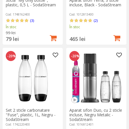
Sticla "My only bottle",
Aparat sifon Terra, 3 sticle
plastic, 0,5 L - SodaStream
incluse, Black - SodaStream
Cod: 1748162400
Cod: 1012813400
(3)
(2)
În stoc
În stoc
99 lei
79 lei
465 lei
-20%
-20%
Set 2 sticle carbonatare
Aparat sifon Duo, cu 2 sticle
"Fuse", plastic, 1L, Negru -
incluse, Negru Metalic -
SodaStream
SodaStream
Cod: 1742220400
Cod: 1016812401