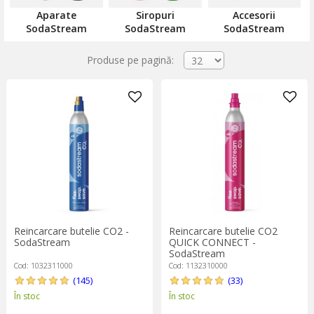
portocale, lămâie, fructe roșii sau cola și cola zero.
Aparate
Siropuri
Accesorii
SodaStream este cel mai vândut aparat de sifon din lume.
SodaStream
SodaStream
SodaStream
Compact și ușor de folosit, aparatul SodaStream nu necesită
baterii sau curent electric pentru a funcționa, așa că îl poți folosi
Produse pe pagină:
oriunde și oricând.
Un singur cilindru reîncărcabil de dioxid de carbon poate prepara
până la 60 de litri de sifon proaspăt. Reîncărcarea cilindrilor de
CO2 se poate face prin comandă online, fără să trebuiască să
ieși din casă. Mai simplu de-atât nu se poate!
Reincarcare butelie CO2 -
Reincarcare butelie CO2
SodaStream
QUICK CONNECT -
SodaStream
Cod: 1032311000
Cod: 1132310000
(145)
(33)
În stoc
În stoc