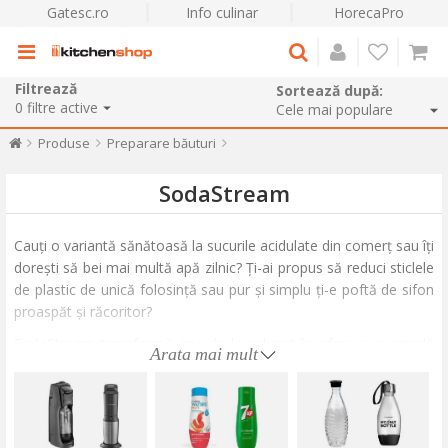
Gatesc.ro
Info culinar
HorecaPro
Filtrează
Sortează după:
0
filtre active
Produse
Preparare băuturi
SodaStream
Cauți o variantă sănătoasă la sucurile acidulate din comerț sau îți
dorești să bei mai multă apă zilnic? Ți-ai propus să reduci sticlele
de plastic de unică folosință sau pur și simplu ți-e poftă de sifon
proaspăt și răcoritor?
SodaStream transformă apa de la robinet în sifon cu o simplă
Arata mai mult
apăsare de buton. Prepari acasă sifon proaspăt și băuturi
carbogazoase, exact cât îți dorești de acidulate. Mixează sifonul
cu sirop de fructe făcut în casă sau alege din gama de siropuri
SodaStream pentru sucuri carbogoazoase cu aromă de