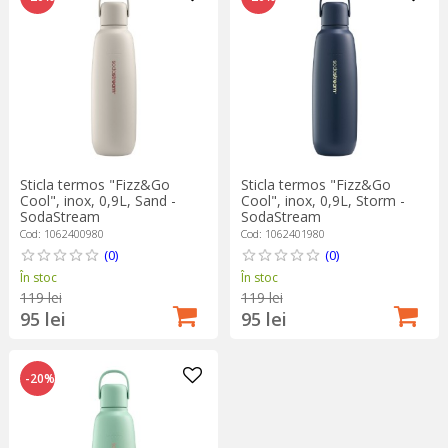
Sticla termos "Fizz&Go
Sticla termos "Fizz&Go
Cool", inox, 0,9L, Sand -
Cool", inox, 0,9L, Storm -
SodaStream
SodaStream
Cod: 1062400980
Cod: 1062401980
(0)
(0)
În stoc
În stoc
119 lei
119 lei
95 lei
95 lei
-20%