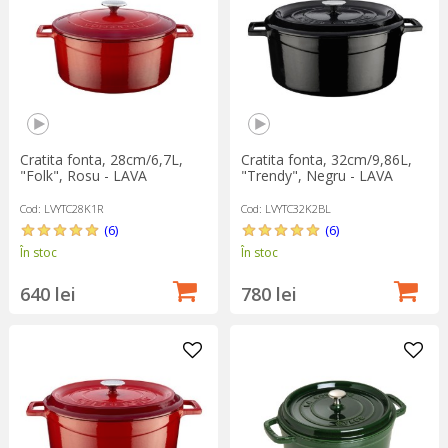
Cratita fonta, 28cm/6,7L,
Cratita fonta, 32cm/9,86L,
"Folk", Rosu - LAVA
"Trendy", Negru - LAVA
Cod: LVYTC28K1R
Cod: LVYTC32K2BL
(6)
(6)
În stoc
În stoc
640 lei
780 lei