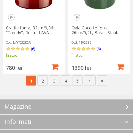
Cratita fonta, 32cm/9,86L,
Oala Cocotte fonta,
"Trendy", Rosu - LAVA
26cm/5,2L, Basil - Staub
Cod: LVYTC32K2R
Cod: 1102685
(6)
(6)
În stoc
În stoc
780 lei
1390 lei
1
2
3
4
5
Magazine
Informații