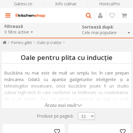
Gatesc.ro
Info culinar
HorecaPro
Filtrează
Sortează după:
0
filtre active
Pentru gătit
Oale și cratițe
Oale pentru plita cu inducție
Bucătăria nu mai este de mult un simplu loc în care prepari
mâncarea. Odată cu apariția gadgeturilor inteligente și a
tehnologiilor inovatoare, orice bucătărie poate fi un studio
culinar high-tech în care confortul se întâlnește cu creativitatea.
Nu e de mirare, deci, că plitele cu inducție au luat cu asalt
Arata mai mult
bucătăriile moderne, oferind un control precis al căldurii și timpi
rapizi de gătire. Cu o singură condiție: să folosești vase de gătit
Produse pe pagină:
care sunt compatibile cu această tehnologie.
Dacă hotărăști să-ți înnoiești bucătăria cu o plită cu inducție, nu