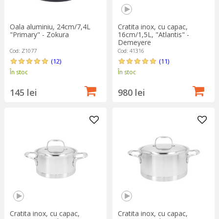
Plita cu inducție este o adevărată bijuterie tehnologică,
transformându-ți aventurile culinare într-o experiență de gătit
Oala aluminiu, 24cm/7,4L
Cratita inox, cu capac,
fără cusur, eficientă și plăcută.
"Primary" - Zokura
16cm/1,5L, "Atlantis" -
Demeyere
Cod: Z1077
Cod: 41316
(12)
(11)
În stoc
În stoc
145 lei
980 lei
Cratita inox, cu capac,
Cratita inox, cu capac,