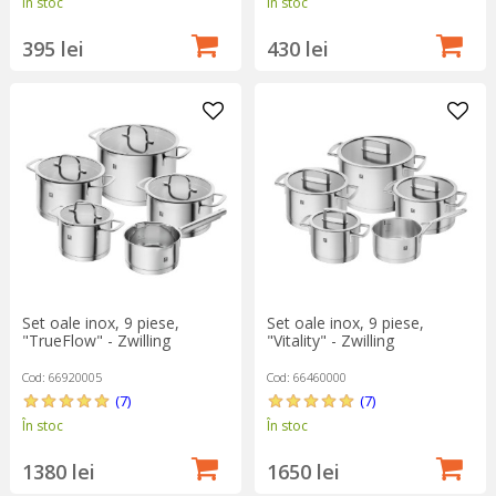
În stoc
În stoc
395 lei
430 lei
Set oale inox, 9 piese,
Set oale inox, 9 piese,
"TrueFlow" - Zwilling
"Vitality" - Zwilling
Cod: 66920005
Cod: 66460000
(7)
(7)
În stoc
În stoc
1380 lei
1650 lei