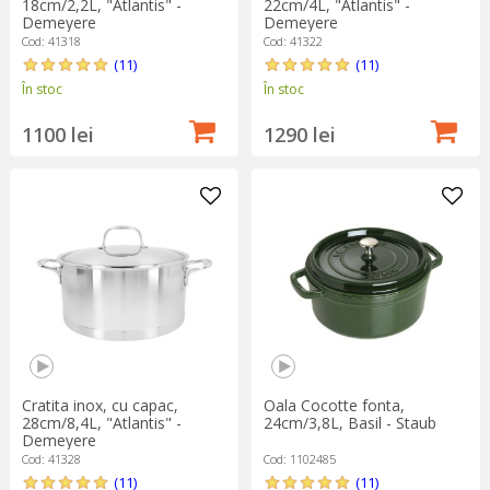
18cm/2,2L, "Atlantis" -
22cm/4L, "Atlantis" -
Demeyere
Demeyere
Cod: 41318
Cod: 41322
(11)
(11)
În stoc
În stoc
1100 lei
1290 lei
Cratita inox, cu capac,
Oala Cocotte fonta,
28cm/8,4L, "Atlantis" -
24cm/3,8L, Basil - Staub
Demeyere
Cod: 41328
Cod: 1102485
(11)
(11)