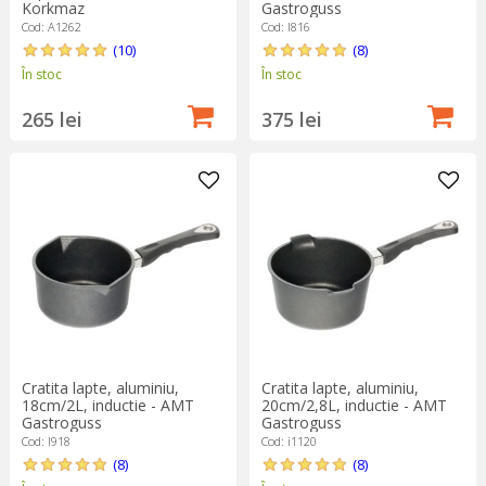
Gastroguss
Korkmaz
Cod: I816
Cod: A1262
(8)
(10)
În stoc
În stoc
375 lei
265 lei
Cratita lapte, aluminiu,
Cratita lapte, aluminiu,
18cm/2L, inductie - AMT
20cm/2,8L, inductie - AMT
Gastroguss
Gastroguss
Cod: I918
Cod: i1120
(8)
(8)