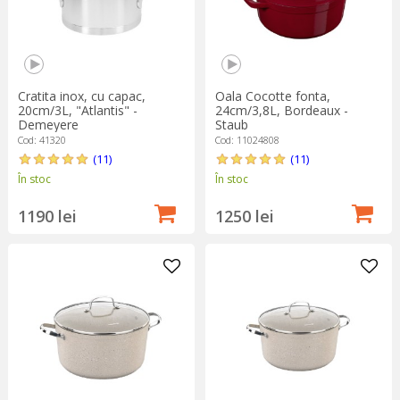
Cratita inox, cu capac,
Oala Cocotte fonta,
20cm/3L, "Atlantis" -
24cm/3,8L, Bordeaux -
Demeyere
Staub
Cod: 41320
Cod: 11024808
(11)
(11)
În stoc
În stoc
1190 lei
1250 lei