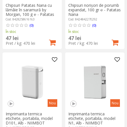
Chipsuri Patatas Nana cu
Chipsuri norișori de porumb
lămâie în saramură by
expandat, 100 gr ℮ - Patatas
Morgan, 100 g ℮ - Patatas
Nana
Nana
Cod: 8428258616163
Cod: 8424842270292
(0)
(0)
În stoc
În stoc
47 lei
47 lei
Pret / kg: 470 lei
Pret / kg: 470 lei
Nou
Nou
Imprimanta termica
Imprimanta termica
etichete, portabila, model
etichete, portabila, model
D101, Alb - NIIMBOT
N1, Alb - NIIMBOT