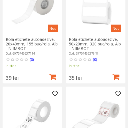
Nou
Nou
Rola etichete autoadezive,
Rola etichete autoadezive,
20x40mm, 155 buc/rola, Alb
50x20mm, 320 buc/rola, Alb
- NIIMBOT
- NIIMBOT
Cod: 6975746637114
Cod: 6975746637848
(0)
(0)
În stoc
În stoc
39 lei
35 lei