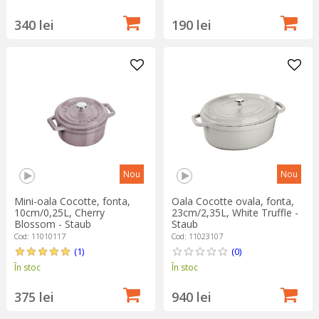
340 lei
190 lei
Nou
Nou
Mini-oala Cocotte, fonta,
Oala Cocotte ovala, fonta,
10cm/0,25L, Cherry
23cm/2,35L, White Truffle -
Blossom - Staub
Staub
Cod: 11010117
Cod: 11023107
(1)
(0)
În stoc
În stoc
375 lei
940 lei