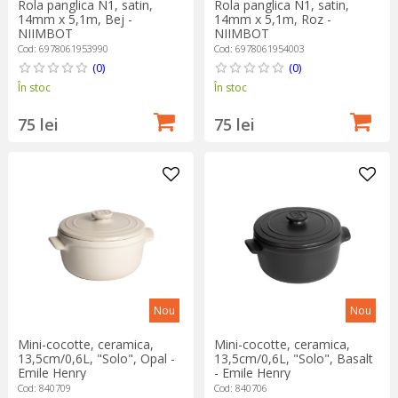
Rola panglica N1, satin,
Rola panglica N1, satin,
14mm x 5,1m, Bej -
14mm x 5,1m, Roz -
NIIMBOT
NIIMBOT
Cod: 6978061953990
Cod: 6978061954003
(0)
(0)
În stoc
În stoc
75 lei
75 lei
Nou
Nou
Mini-cocotte, ceramica,
Mini-cocotte, ceramica,
13,5cm/0,6L, "Solo", Opal -
13,5cm/0,6L, "Solo", Basalt
Emile Henry
- Emile Henry
Cod: 840709
Cod: 840706