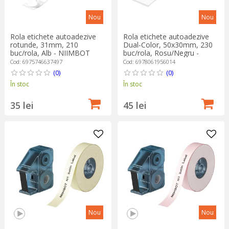
Nou
Nou
Rola etichete autoadezive
Rola etichete autoadezive
rotunde, 31mm, 210
Dual-Color, 50x30mm, 230
buc/rola, Alb - NIIMBOT
buc/rola, Rosu/Negru -
NIIMBOT
Cod: 6975746637497
Cod: 6978061956014
(0)
(0)
În stoc
În stoc
35 lei
45 lei
Nou
Nou