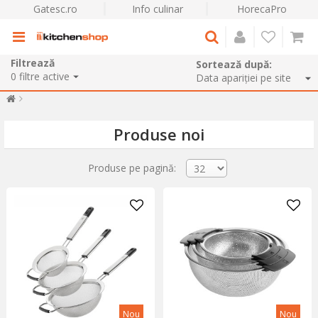
Gatesc.ro
Info culinar
HorecaPro
Filtrează
Sortează după:
0
filtre active
Produse noi
Produse pe pagină:
Nou
Nou