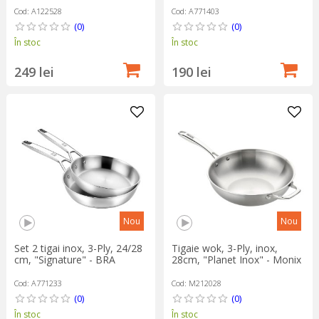
Cod: A122528
Cod: A771403
(0)
(0)
În stoc
În stoc
249 lei
190 lei
Nou
Nou
Set 2 tigai inox, 3-Ply, 24/28
Tigaie wok, 3-Ply, inox,
cm, "Signature" - BRA
28cm, "Planet Inox" - Monix
Cod: A771233
Cod: M212028
(0)
(0)
În stoc
În stoc