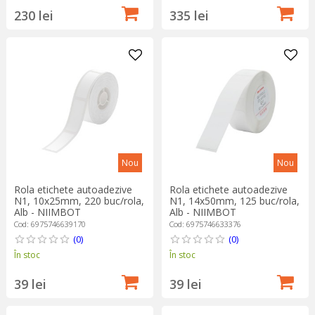
230 lei
335 lei
Nou
Nou
Rola etichete autoadezive
Rola etichete autoadezive
N1, 10x25mm, 220 buc/rola,
N1, 14x50mm, 125 buc/rola,
Alb - NIIMBOT
Alb - NIIMBOT
Cod: 6975746639170
Cod: 6975746633376
(0)
(0)
În stoc
În stoc
39 lei
39 lei