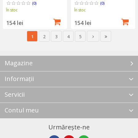
(0)
(0)
În stoc
În stoc
154 lei
154 lei
1
2
3
4
5
Magazine
Informații
Servicii
Contul meu
Urmărește-ne