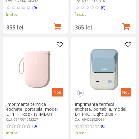
Cod: 6972842748492
Cod: 6977031218640
(0)
(0)
În stoc
În stoc
355 lei
365 lei
Nou
Nou
Imprimanta termica
Imprimanta termica
etichete, portabila, model
etichete, portabila, model
D11_H, Roz - NIIMBOT
B1 PRO, Light Blue -
NIIMBOT
Cod: 6977031212327
Cod: 6942639200984
(0)
(0)
În stoc
În stoc