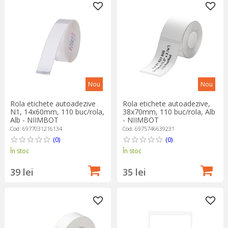
Nou
Nou
Rola etichete autoadezive
Rola etichete autoadezive,
N1, 14x60mm, 110 buc/rola,
38x70mm, 110 buc/rola, Alb
Alb - NIIMBOT
- NIIMBOT
Cod: 6977031216134
Cod: 6975746639231
(0)
(0)
În stoc
În stoc
39 lei
35 lei