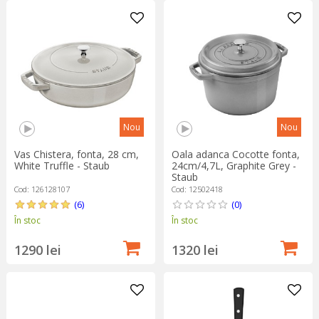
Nou
Nou
Vas Chistera, fonta, 28 cm,
Oala adanca Cocotte fonta,
White Truffle - Staub
24cm/4,7L, Graphite Grey -
Staub
Cod: 126128107
Cod: 12502418
(6)
(0)
În stoc
În stoc
1290 lei
1320 lei