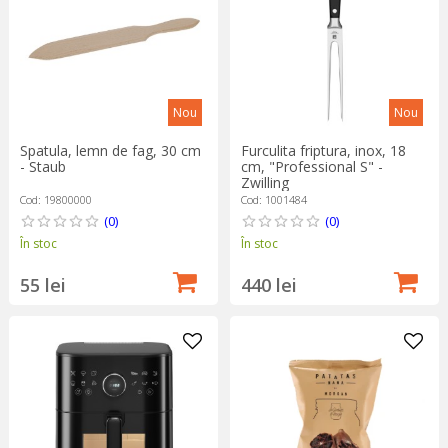
Nou
Nou
Spatula, lemn de fag, 30 cm
Furculita friptura, inox, 18
- Staub
cm, "Professional S" -
Zwilling
Cod: 19800000
Cod: 1001484
(0)
(0)
În stoc
În stoc
55 lei
440 lei