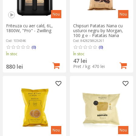
Nou
Nou
Friteuza cu aer cald, 6L,
Chipsuri Patatas Nana cu
1800W, "Pro" - Zwilling
usturoi negru by Morgan,
100 g ℮ - Patatas Nana
Cod: 1034346
Cod: 8428258626261
(0)
(0)
În stoc
În stoc
47 lei
880 lei
Pret / kg: 470 lei
Nou
Nou