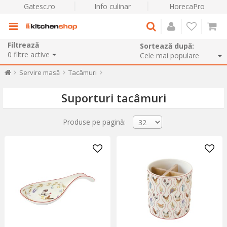
Gatesc.ro
Info culinar
HorecaPro
Filtrează
Sortează după:
0
filtre active
Servire masă
Tacâmuri
Suporturi tacâmuri
Produse pe pagină: