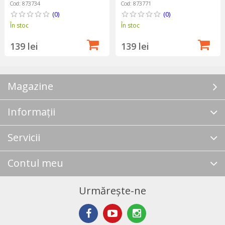
Henry
Henry
Cod: 873734
Cod: 873771
(0)
(0)
În stoc
În stoc
139 lei
139 lei
Magazine
Informații
Servicii
Contul meu
Urmărește-ne