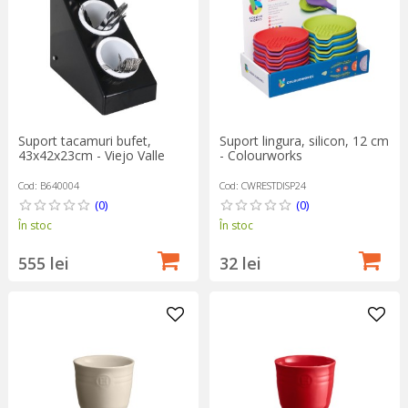
Suport tacamuri bufet,
Suport lingura, silicon, 12 cm
43x42x23cm - Viejo Valle
- Colourworks
Cod: B640004
Cod: CWRESTDISP24
(0)
(0)
În stoc
În stoc
555 lei
32 lei