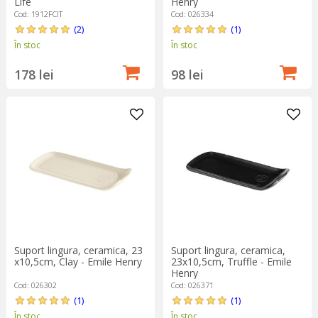
Life
Henry
Cod: 1912FCIT
Cod: 026334
(2)
(1)
În stoc
În stoc
178 lei
98 lei
Suport lingura, ceramica, 23
Suport lingura, ceramica,
x10,5cm, Clay - Emile Henry
23x10,5cm, Truffle - Emile
Henry
Cod: 026302
Cod: 026371
(1)
(1)
În stoc
În stoc