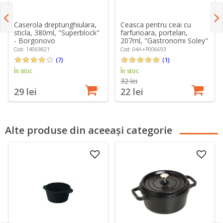
Caserola dreptunghiulara,
Ceasca pentru ceai cu
sticla, 380ml, "Superblock"
farfurioara, portelan,
- Borgonovo
207ml, "Gastronomi Soley"
- Porland
Cod: 14069821
Cod: 04A+P006693
(7)
(1)
În stoc
În stoc
32 lei
29 lei
22 lei
Alte produse din aceeași categorie