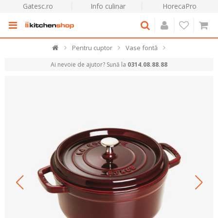
Gatesc.ro
Info culinar
HorecaPro
Pentru cuptor
Vase fontă
Ai nevoie de ajutor? Sună la
0314.08.88.88