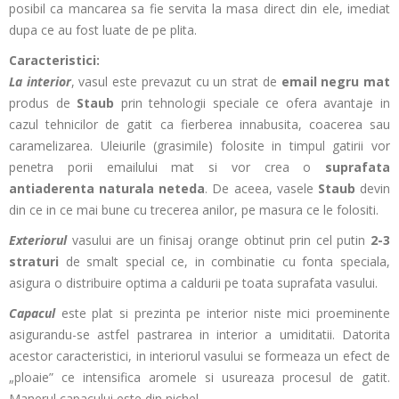
posibil ca mancarea sa fie servita la masa direct din ele, imediat
dupa ce au fost luate de pe plita.
Caracteristici:
La interior
, vasul este prevazut cu un strat de
email negru mat
produs de
Staub
prin tehnologii speciale ce ofera avantaje in
cazul tehnicilor de gatit ca fierberea innabusita, coacerea sau
caramelizarea. Uleiurile (grasimile) folosite in timpul gatirii vor
penetra porii emailului mat si vor crea o
suprafata
antiaderenta naturala neteda
. De aceea, vasele
Staub
devin
din ce in ce mai bune cu trecerea anilor, pe masura ce le folositi.
Exteriorul
vasului are un finisaj orange obtinut prin cel putin
2-3
straturi
de smalt special ce, in combinatie cu fonta speciala,
asigura o distribuire optima a caldurii pe toata suprafata vasului.
Capacul
este plat si prezinta pe interior niste mici proeminente
asigurandu-se astfel pastrarea in interior a umiditatii. Datorita
acestor caracteristici, in interiorul vasului se formeaza un efect de
„ploaie” ce intensifica aromele si usureaza procesul de gatit.
Manerul capacului este din nichel.