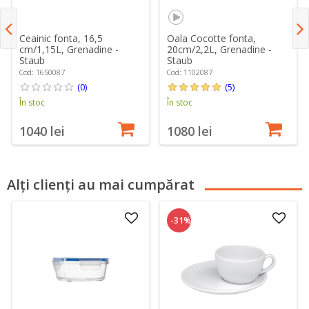
Ceainic fonta, 16,5
Oala Cocotte fonta,
cm/1,15L, Grenadine -
20cm/2,2L, Grenadine -
Staub
Staub
Cod: 1650087
Cod: 1102087
(0)
(5)
În stoc
În stoc
1040 lei
1080 lei
Alți clienți au mai cumpărat
-31%