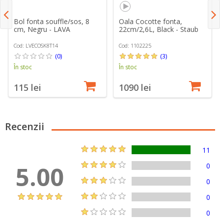
Bol fonta souffle/sos, 8
Oala Cocotte fonta,
cm, Negru - LAVA
22cm/2,6L, Black - Staub
Cod: LVECOSK8T14
Cod: 1102225
(0)
(3)
În stoc
În stoc
115 lei
1090 lei
Recenzii
11
5.00
0
0
0
0