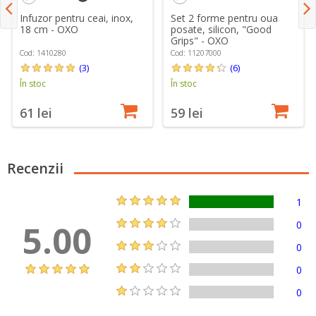
Infuzor pentru ceai, inox,
Set 2 forme pentru oua
18 cm - OXO
posate, silicon, "Good
Grips" - OXO
Cod: 1410280
Cod: 11207000
(3)
(6)
În stoc
În stoc
61 lei
59 lei
Recenzii
1
5.00
0
0
0
0