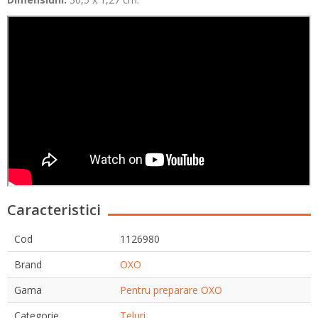
Caracteristici
Cod
1126980
Brand
OXO
Gama
Pentru preparare OXO
Categorie
Teluri