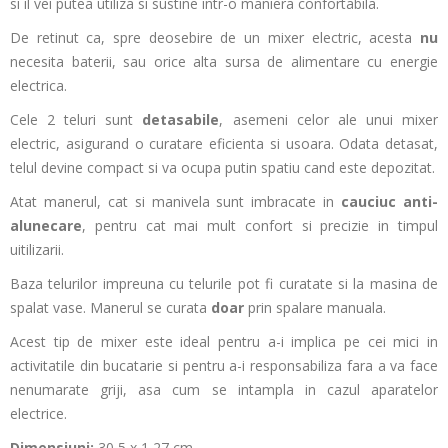
si il vei putea utiliza si sustine intr-o maniera confortabila.
De retinut ca, spre deosebire de un mixer electric, acesta
nu
necesita baterii, sau orice alta sursa de alimentare cu energie
electrica.
Cele 2 teluri sunt
detasabile
, asemeni celor ale unui mixer
electric, asigurand o curatare eficienta si usoara. Odata detasat,
telul devine compact si va ocupa putin spatiu cand este depozitat.
Atat manerul, cat si manivela sunt imbracate in
cauciuc anti-
alunecare
, pentru cat mai mult confort si precizie in timpul
uitilizarii.
Baza telurilor impreuna cu telurile pot fi curatate si la masina de
spalat vase. Manerul se curata
doar
prin spalare manuala.
Acest tip de mixer este ideal pentru a-i implica pe cei mici in
activitatile din bucatarie si pentru a-i responsabiliza fara a va face
nenumarate griji, asa cum se intampla in cazul aparatelor
electrice.
Dimensiuni:
30,5 x 1,27 cm.