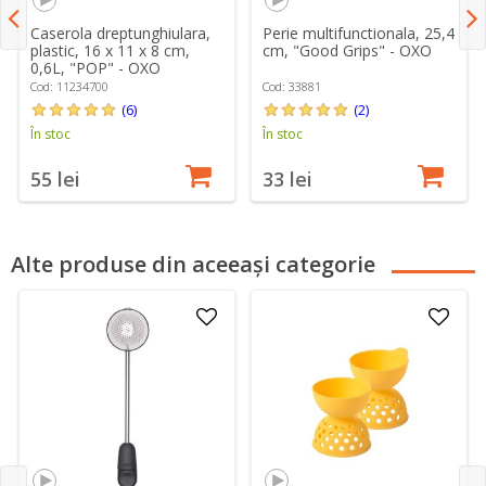
Caserola dreptunghiulara,
Perie multifunctionala, 25,4
plastic, 16 x 11 x 8 cm,
cm, "Good Grips" - OXO
0,6L, "POP" - OXO
Cod: 11234700
Cod: 33881
(6)
(2)
În stoc
În stoc
55 lei
33 lei
Alte produse din aceeași categorie