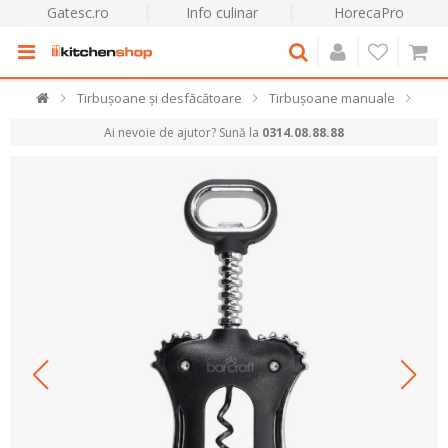
Gatesc.ro
Info culinar
HorecaPro
Tirbușoane și desfăcătoare
Tirbușoane manuale
Ai nevoie de ajutor? Sună la
0314.08.88.88