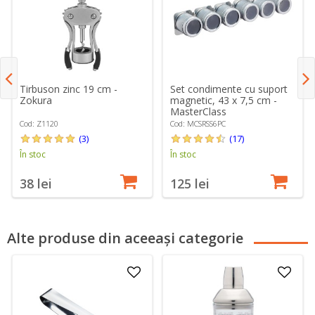
Tirbuson zinc 19 cm -
Set condimente cu suport
Zokura
magnetic, 43 x 7,5 cm -
MasterClass
Cod: Z1120
Cod: MCSRSS6PC
(3)
(17)
În stoc
În stoc
38 lei
125 lei
Alte produse din aceeași categorie