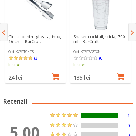
Cleste pentru gheata, inox,
Shaker cocktail, sticla, 700
16 cm - BarCraft
ml - BarCraft
Cod: KCBCTONGS
Cod: KCBCBOSTON
(2)
(0)
În stoc
În stoc
24 lei
135 lei
Recenzii
1
5.00
0
0