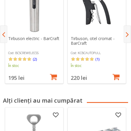
Tirbuson electric - BarCraft
Tirbuson, otel cromat -
BarCraft
Cod: BCSCREWELECSS
Cod: KCBCAUTOPULL
(2)
(1)
În stoc
În stoc
195 lei
220 lei
Alți clienți au mai cumpărat