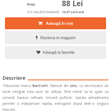
88 Lei
Preţ:
În 6 rate fără dobândă:
14,67
Lei/lună
Adaugă în coș
Rezerva in magazin
Adaugă la favorite
Descriere
Tirbusonul marca
BarCraft
, fabricat din
zinc
, cu deschizator de
sticle integrat este usor de utilizat, fiind menit sa te ajute sa
servesti bauturi rafinate oricand poftesti. Spirala antiaderenta
permite o indepartare rapida, extragand dopul dintr-o singura
miscare.