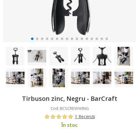
Tirbuson zinc, Negru - BarCraft
Cod: BCSCREWWING
1 Recenzii
În stoc