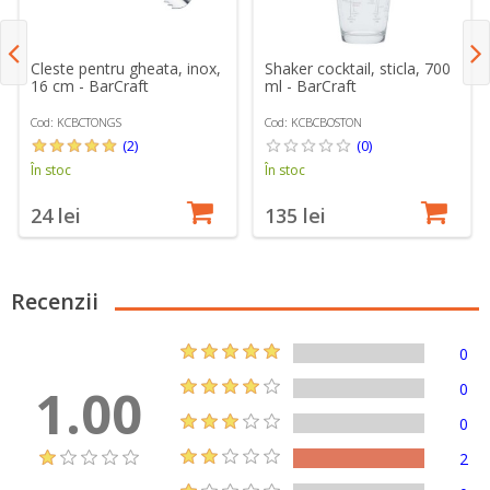
Cleste pentru gheata, inox,
Shaker cocktail, sticla, 700
16 cm - BarCraft
ml - BarCraft
Cod: KCBCTONGS
Cod: KCBCBOSTON
(2)
(0)
În stoc
În stoc
24 lei
135 lei
Recenzii
0
1.00
0
0
2