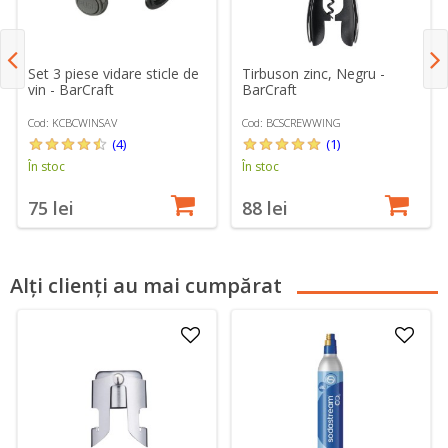
Set 3 piese vidare sticle de
Tirbuson zinc, Negru -
vin - BarCraft
BarCraft
Cod: KCBCWINSAV
Cod: BCSCREWWING
(4)
(1)
În stoc
În stoc
75 lei
88 lei
Alți clienți au mai cumpărat