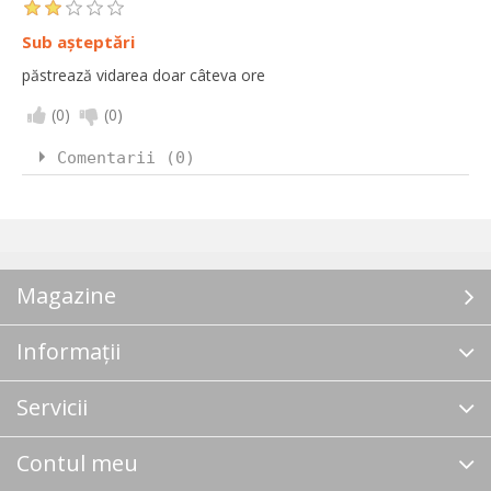
Sub așteptări
păstrează vidarea doar câteva ore
(
0
)
(
0
)
Comentarii (0)
Magazine
Informații
Servicii
Contul meu