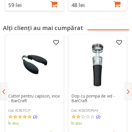
59 lei
48 lei
Alți clienți au mai cumpărat
Cutter pentru capison, inox
Dop cu pompa de vid -
- BarCraft
BarCraft
Cod: KCBCFCUT
Cod: KCBCSTOPSAV
(2)
(2)
În stoc
În stoc