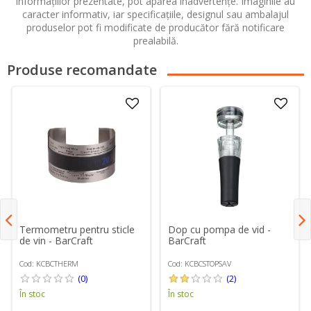
informațiilor prezentate, pot apărea inadvertențe. Imaginile au
caracter informativ, iar specificațiile, designul sau ambalajul
produselor pot fi modificate de producător fără notificare
prealabilă.
Produse recomandate
Termometru pentru sticle
Dop cu pompa de vid -
de vin - BarCraft
BarCraft
Cod: KCBCTHERM
Cod: KCBCSTOPSAV
(0)
(2)
În stoc
În stoc