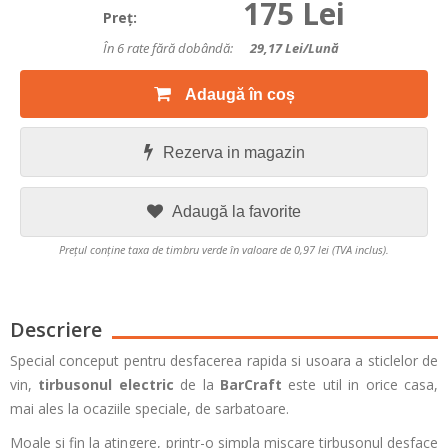
175 Lei
Preţ:
În 6 rate fără dobândă:
29,17
Lei/lună
Adaugă în coș
Rezerva in magazin
Adaugă la favorite
Prețul conține taxa de timbru verde în valoare de 0,97 lei (TVA inclus).
Descriere
Special conceput pentru desfacerea rapida si usoara a sticlelor de
vin,
tirbusonul electric
de la
BarCraft
este util in orice casa,
mai ales la ocaziile speciale, de sarbatoare.
Moale si fin la atingere, printr-o simpla miscare tirbusonul desface