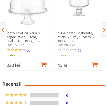
Platou tort cu picior si
Cupa pentru inghetata,
capac, sticla, 31cm,
sticla, 260ml, "Riviera" -
"Palladio" - Borgonovo
Borgonovo
Cod: 13504542
Cod: 14082521
(2)
(0)
În stoc
În stoc
220 lei
13 lei
Recenzii
0
0