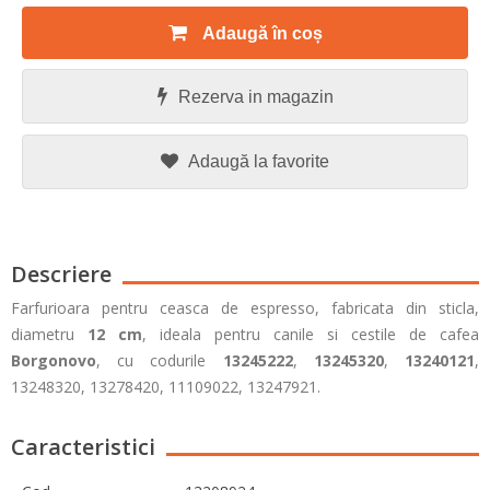
Adaugă în coș
Rezerva in magazin
Adaugă la favorite
Descriere
Farfurioara pentru ceasca de espresso, fabricata din sticla,
diametru
12 cm
, ideala pentru canile si cestile de cafea
Borgonovo
, cu codurile
13245222
,
13245320
,
13240121
,
13248320, 13278420, 11109022, 13247921.
Caracteristici