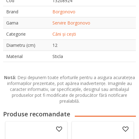
Cod
13208924
Brand
Borgonovo
Gama
Servire Borgonovo
Categorie
Căni și cești
Diametru (cm)
12
Material
Sticla
Notă:
Deși depunem toate eforturile pentru a asigura acuratețea
informațiilor prezentate, pot apărea inadvertențe. Imaginile au
caracter informativ, iar specificațiile, designul sau ambalajul
produselor pot fi modificate de producător fără notificare
prealabilă.
Produse recomandate