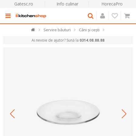
Gatesc.ro
Info culinar
HorecaPro
Servire băuturi
Căni și cești
Ai nevoie de ajutor? Sună la
0314.08.88.88