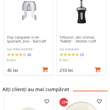
Dop sampanie si vin
Tirbuson, zinc cromat,
spumant, inox - BarCraft
"Rabbit" - Kitchen Craft
Cod: KCBCCHAMSTOP
Cod: KCW4043N
(2)
(1)
În stoc
În stoc
45 lei
210 lei
Alți clienți au mai cumpărat
-29%