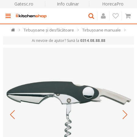
Gatesc.ro
Info culinar
HorecaPro
Tirbușoane și desfăcătoare
Tirbușoane manuale
Ai nevoie de ajutor? Sună la
0314.08.88.88