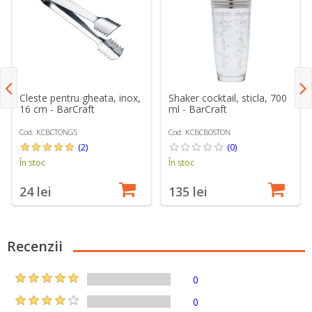
Cleste pentru gheata, inox,
Shaker cocktail, sticla, 700
16 cm - BarCraft
ml - BarCraft
Cod: KCBCTONGS
Cod: KCBCBOSTON
(2)
(0)
În stoc
În stoc
24 lei
135 lei
Recenzii
0
0