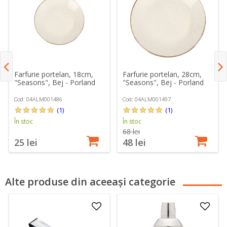
Farfurie portelan, 18cm,
Farfurie portelan, 28cm,
"Seasons", Bej - Porland
"Seasons", Bej - Porland
Cod: 04ALM001486
Cod: 04ALM001497
(1)
(1)
În stoc
În stoc
68 lei
25 lei
48 lei
Alte produse din aceeași categorie