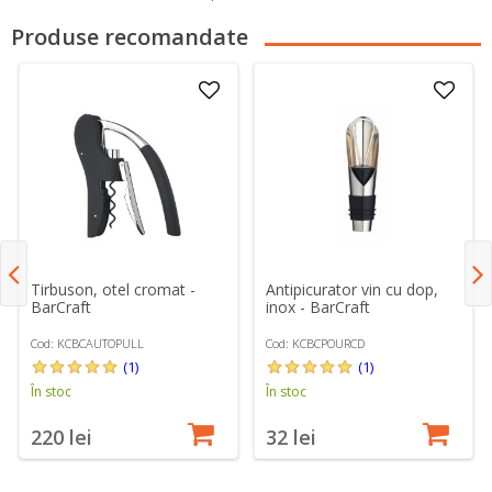
Produse recomandate
Tirbuson, otel cromat -
Antipicurator vin cu dop,
BarCraft
inox - BarCraft
Cod: KCBCAUTOPULL
Cod: KCBCPOURCD
(1)
(1)
În stoc
În stoc
220 lei
32 lei