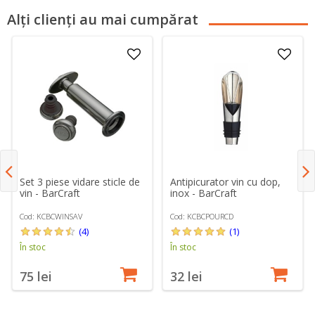
Alți clienți au mai cumpărat
Set 3 piese vidare sticle de
Antipicurator vin cu dop,
vin - BarCraft
inox - BarCraft
Cod: KCBCWINSAV
Cod: KCBCPOURCD
(4)
(1)
În stoc
În stoc
75 lei
32 lei