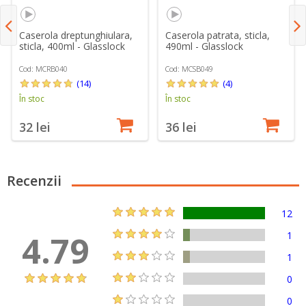
Caserola dreptunghiulara,
Caserola patrata, sticla,
sticla, 400ml - Glasslock
490ml - Glasslock
Cod: MCRB040
Cod: MCSB049
(14)
(4)
În stoc
În stoc
32 lei
36 lei
Recenzii
12
4.79
1
1
0
0