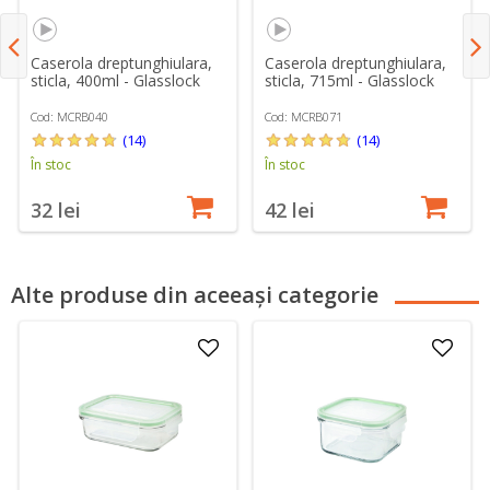
Caserola dreptunghiulara,
Caserola dreptunghiulara,
sticla, 400ml - Glasslock
sticla, 715ml - Glasslock
Cod: MCRB040
Cod: MCRB071
(14)
(14)
În stoc
În stoc
32 lei
42 lei
Alte produse din aceeași categorie