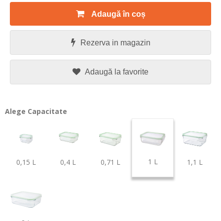
Adaugă în coș
Rezerva in magazin
Adaugă la favorite
Alege Capacitate
1 L
0,15 L
0,4 L
0,71 L
1,1 L