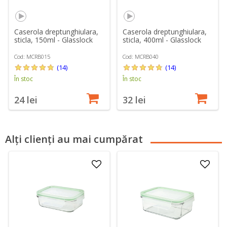
Caserola dreptunghiulara,
Caserola dreptunghiulara,
sticla, 150ml - Glasslock
sticla, 400ml - Glasslock
Cod: MCRB015
Cod: MCRB040
(14)
(14)
În stoc
În stoc
24 lei
32 lei
Alți clienți au mai cumpărat