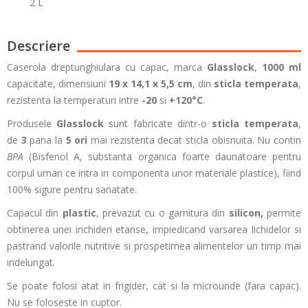
2 L
Descriere
Caserola dreptunghiulara cu capac, marca
Glasslock
,
1000 ml
capacitate, dimensiuni
19 x 14,1 x 5,5 cm
, din
sticla temperata
,
rezistenta la temperaturi intre
-20
si
+120°C
.
Produsele
Glasslock
sunt fabricate dintr-o
sticla temperata
,
de
3
pana la
5 ori
mai rezistenta decat sticla obisnuita. Nu contin
BPA
(Bisfenol A, substanta organica foarte daunatoare pentru
corpul uman ce intra in componenta unor materiale plastice), fiind
100% sigure pentru sanatate.
Capacul din
plastic
, prevazut cu o garnitura din
silicon,
permite
obtinerea unei inchideri etanse, impiedicand varsarea lichidelor si
pastrand valorile nutritive si prospetimea alimentelor un timp mai
indelungat.
Se poate folosi atat in frigider, cat si la microunde (fara capac).
Nu se foloseste in cuptor.