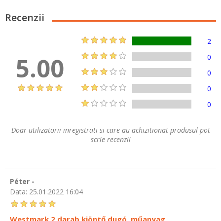
Recenzii
2
5.00
0
0
0
0
Doar utilizatorii inregistrati si care au achizitionat produsul pot
scrie recenzii
Péter -
Data:
25.01.2022 16:04
Westmark 2 darab kiöntő dugó, műanyag