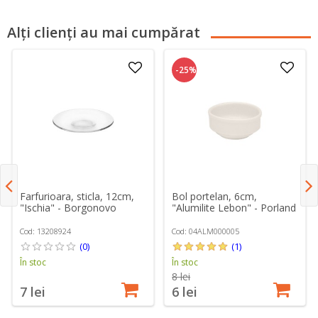
Alți clienți au mai cumpărat
-25%
Farfurioara, sticla, 12cm,
Bol portelan, 6cm,
"Ischia" - Borgonovo
"Alumilite Lebon" - Porland
Cod: 13208924
Cod: 04ALM000005
(0)
(1)
În stoc
În stoc
8 lei
7 lei
6 lei