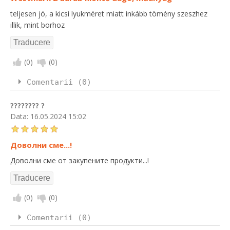
teljesen jó, a kicsi lyukméret miatt inkább tömény szeszhez
illik, mint borhoz
(
0
)
(
0
)
Comentarii (0)
???????? ?
Data:
16.05.2024 15:02
Доволни сме...!
Доволни сме от закупените продукти...!
(
0
)
(
0
)
Comentarii (0)