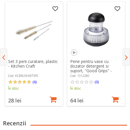
Set 3 perii curatare, plastic
Perie pentru vase cu
- Kitchen Craft
dozator detergent si
suport, "Good Grips" -
OXO
Cod: KCBRUSHSET3PC
Cod: 1312280
(6)
(0)
În stoc
În stoc
28 lei
64 lei
Recenzii