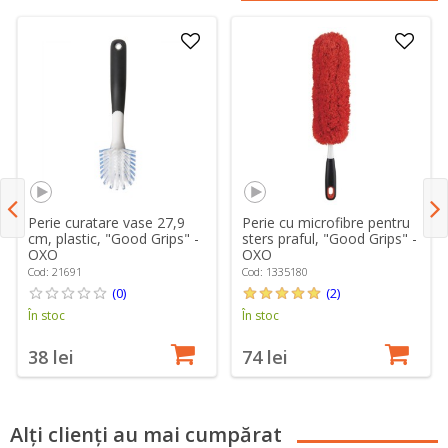
Perie curatare vase 27,9
Perie cu microfibre pentru
cm, plastic, "Good Grips" -
sters praful, "Good Grips" -
OXO
OXO
Cod: 21691
Cod: 1335180
(0)
(2)
În stoc
În stoc
38 lei
74 lei
Alți clienți au mai cumpărat