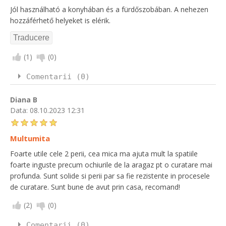
Jól használható a konyhában és a fürdőszobában. A nehezen
hozzáférhető helyeket is elérik.
(
1
)
(
0
)
Comentarii (0)
Diana B
Data:
08.10.2023 12:31
Multumita
Foarte utile cele 2 perii, cea mica ma ajuta mult la spatiile
foarte inguste precum ochiurile de la aragaz pt o curatare mai
profunda. Sunt solide si perii par sa fie rezistente in procesele
de curatare. Sunt bune de avut prin casa, recomand!
(
2
)
(
0
)
Comentarii (0)