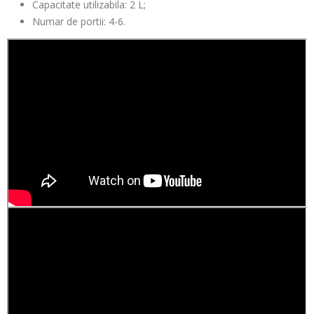
Capacitate utilizabila: 2 L;
Numar de portii:
4
-6.