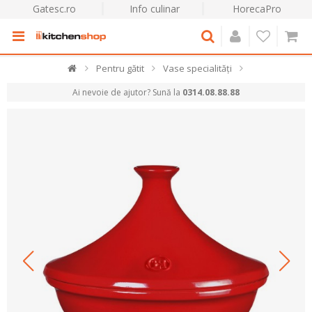
Gatesc.ro
Info culinar
HorecaPro
Pentru gătit
Vase specialități
Ai nevoie de ajutor? Sună la
0314.08.88.88