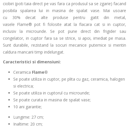
ciobiri (poti taia direct pe vas fara ca produsul sa se zgarie) facand
posibila spalarea lui in masina de spalat vase. Mai usoare
cu 30% decat alte produse pentru gatit din metal,
vasele Flame® pot fi folosite atat la flacara cat si in cuptor,
inclusiv la microunde. Se pot pune direct din frigider sau
congelator, in cuptor fara sa se strice, si apoi, imediat pe masa.
Sunt durabile, rezistand la socuri mecanice puternice si mentin
caldura mancarii timp indelungat.
Caracteristici si dimensiuni:
Ceramica
Flame®
Se poate utiliza in cuptor, pe plita cu gaz
, ceramica, halogen
si electrica;
Se poate utiliza in cuptorul cu microunde;
Se poate curata in masina de spalat vase;
10 ani garantie;
Lungime: 27
cm;
Inaltime:
20 cm;