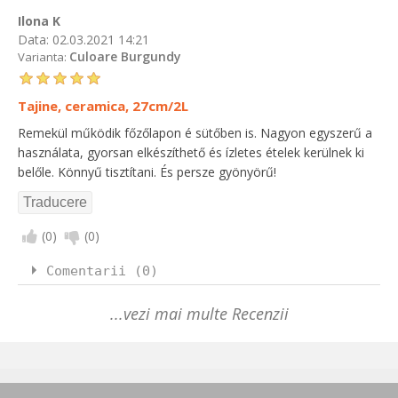
Ilona K
Data:
02.03.2021 14:21
Culoare Burgundy
Varianta:
Tajine, ceramica, 27cm/2L
Remekül működik főzőlapon é sütőben is. Nagyon egyszerű a
használata, gyorsan elkészíthető és ízletes ételek kerülnek ki
belőle. Könnyű tisztítani. És persze gyönyörű!
(
0
)
(
0
)
Comentarii (0)
...vezi mai multe Recenzii