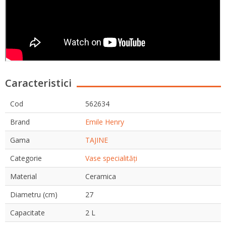
Caracteristici
Cod
562634
Brand
Emile Henry
Gama
TAJINE
Categorie
Vase specialități
Material
Ceramica
Diametru (cm)
27
Capacitate
2 L