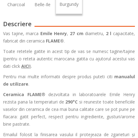
Burgundy
Charcoal
Belle-Ile
Descriere
Vas tajine, marca
Emile Henry
,
27 cm
diametru,
2 l
capacitate,
fabricat din ceramica
FLAME®
.
Toate retetele gatite in acest tip de vas se numesc tagine/tajine
(pentru o reteta autentic marocana gatita cu ajutorul acestui vas
dati click
AICI
).
Pentru mai multe informatii despre produs puteti citi
manualul
de utilizare
.
Ceramica FLAME
® dezvoltata in laboratoarele Emile Henry
rezista pana la temperaturi de
290°C
si reuneste toate beneficiile
vaselor din ceramica de cea mai buna calitate care se pot pune pe
flacara: gatit perfect, respect pentru ingrediente, gusturi/arome
bine pastrate.
Emailul folosit la finisarea vasului il protejeaza de zgarieturi și