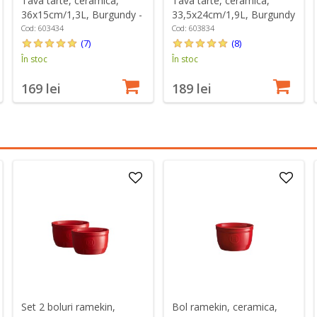
Tava tarte, ceramica,
Tava tarte, ceramica,
36x15cm/1,3L, Burgundy -
33,5x24cm/1,9L, Burgundy
Emile Henry
- Emile Henry
Cod: 603434
Cod: 603834
(7)
(8)
În stoc
În stoc
169 lei
189 lei
Set 2 boluri ramekin,
Bol ramekin, ceramica,