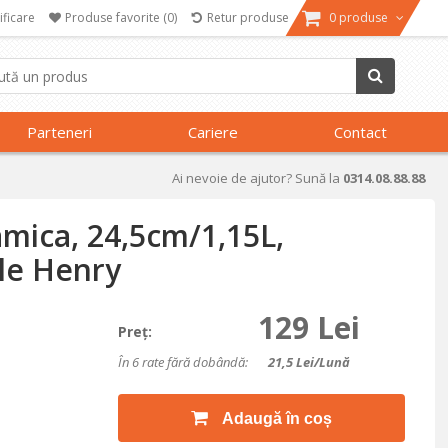
ificare
Produse favorite
(0)
Retur produse
0 produse
Parteneri
Cariere
Contact
Ai nevoie de ajutor? Sună la
0314.08.88.88
amica, 24,5cm/1,15L,
le Henry
129 Lei
Preţ:
În 6 rate fără dobândă:
21,5
Lei/lună
Adaugă în coș