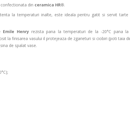
 confectionata din
ceramica HR®
.
ta la temperaturi inalte, este ideala pentru gatit si servit tarte si
le
Emile Henry
rezista pana la temperaturi de la -20°C pana la
it la finisarea vasului il protejeaza de zgarieturi si ciobiri (poti taia d
asina de spalat vase.
0°C);