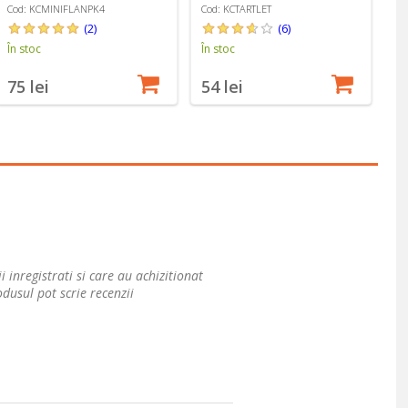
Craft
Cod: KCMINIFLANPK4
Cod: KCTARTLET
Co
(2)
(6)
În stoc
În stoc
În
75 lei
54 lei
6
i inregistrati si care au achizitionat
dusul pot scrie recenzii