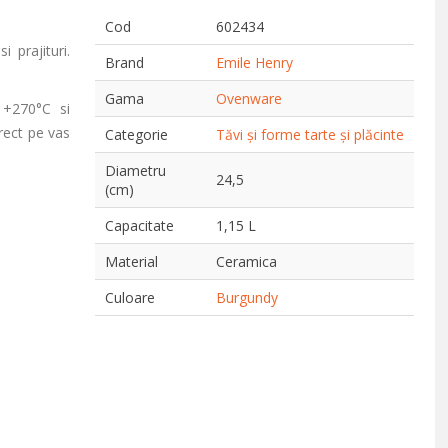
Cod
602434
 prajituri.
Brand
Emile Henry
Gama
Ovenware
 +270°C si
irect pe vas
Categorie
Tăvi și forme tarte și plăcinte
Diametru
24,5
(cm)
Capacitate
1,15 L
Material
Ceramica
Culoare
Burgundy