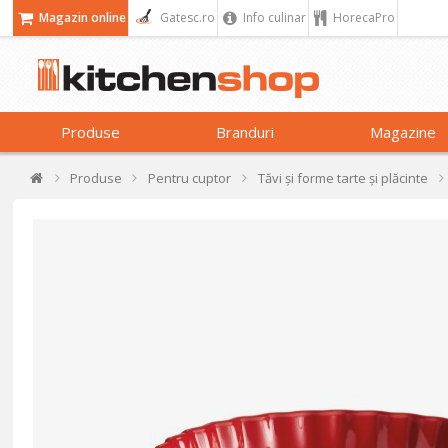
Magazin online
Gatesc.ro
Info culinar
HorecaPro
Produse
Branduri
Magazine
Produse
Pentru cuptor
Tăvi și forme tarte și plăcinte