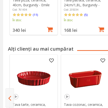
Tava pizza, ceramica,
Tava patrata, ceramica,
40cm, Burgundy - Emile
24cm/1,8L, Burgundy -
Henry
Emile Henry
Cod: 761434
Cod: 205034
(11)
(5)
În stoc
În stoc
340 lei
168 lei
Alți clienți au mai cumpărat
Tava tarte, ceramica,
Tava cozonac, ceramica,