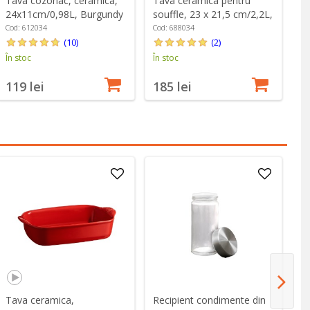
Tava cozonac, ceramica,
Tava ceramica pentru
24x11cm/0,98L, Burgundy
souffle, 23 x 21,5 cm/2,2L,
- Emile Henry
Burgundy - Emile Henry
Cod: 612034
Cod: 688034
(10)
(2)
În stoc
În stoc
119 lei
185 lei
Tava ceramica,
Recipient condimente din
Ta