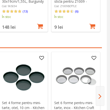
30x19cm/1,55L, Burgundy
sticla pentru Z1009 -
31
- Emile Henry
Zokura
H
Cod: 965034
Cod: Z1009BOTTLE
Co
(13)
(6)
În stoc
În stoc
În
148 lei
9 lei
1
Set 4 forme pentru mini-
Set 6 forme pentru mini-
Fo
tarte, otel, 10 cm - Kitchen
tarte, inox - Kitchen Craft
24