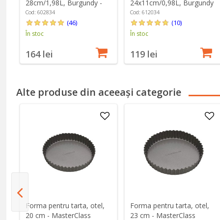
28cm/1,98L, Burgundy -
24x11cm/0,98L, Burgundy
Emile Henry
- Emile Henry
Cod: 602834
Cod: 612034
(46)
(10)
În stoc
În stoc
164 lei
119 lei
Alte produse din aceeași categorie
Forma pentru tarta, otel,
Forma pentru tarta, otel,
s
20 cm - MasterClass
23 cm - MasterClass