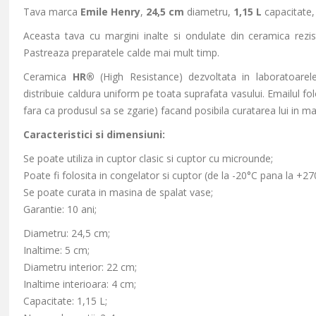
Tava marca
Emile Henry
,
24,5 cm
diametru,
1,15 L
capacitate,
Aceasta tava cu margini inalte si ondulate din ceramica rezisten
Pastreaza preparatele calde mai mult timp.
Ceramica
HR®
(High Resistance) dezvoltata in laboratoare
distribuie caldura uniform pe toata suprafata vasului. Emailul folos
fara ca produsul sa se zgarie) facand posibila curatarea lui in m
Caracteristici si dimensiuni:
Se poate utiliza in cuptor clasic si cuptor cu microunde;
Poate fi folosita in congelator si cuptor (de la -20°C pana la +27
Se poate curata in masina de spalat vase;
Garantie: 10 ani;
Diametru: 24,5 cm;
Inaltime: 5 cm;
Diametru interior: 22 cm;
Inaltime interioara: 4 cm;
Capacitate: 1,15 L;