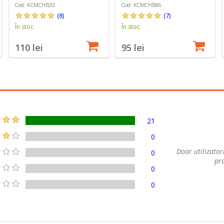
Cod: KCMCHB33
Cod: KCMCHB86
(8)
(7)
În stoc
În stoc
110 lei
95 lei
21
0
Doar utilizatori
0
pro
0
0