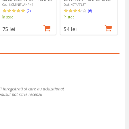
Craft
Cod: KCMINIFLANPK4
Cod: KCTARTLET
Co
(2)
(6)
În stoc
În stoc
În
75 lei
54 lei
6
i inregistrati si care au achizitionat
dusul pot scrie recenzii