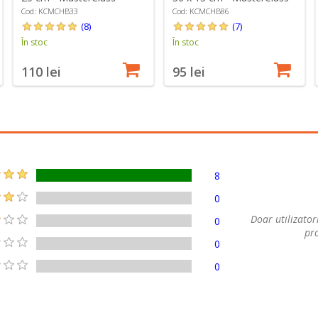
Cod: KCMCHB33
Cod: KCMCHB86
(8)
(7)
În stoc
În stoc
110 lei
95 lei
8
0
Doar utilizatori
0
pro
0
0