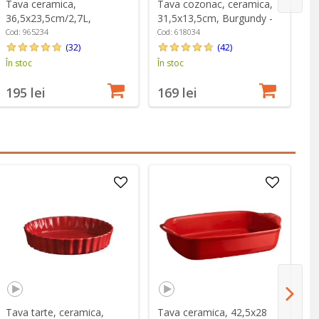
Tava ceramica,
Tava cozonac, ceramica,
Ta
36,5x23,5cm/2,7L,
31,5x13,5cm, Burgundy -
cm
Burgundy - Emile Henry
Emile Henry
H
Cod: 965234
Cod: 618034
Co
(32)
(42)
În stoc
În stoc
În
195 lei
169 lei
3
Tava tarte, ceramica,
Tava ceramica, 42,5x28
Ta