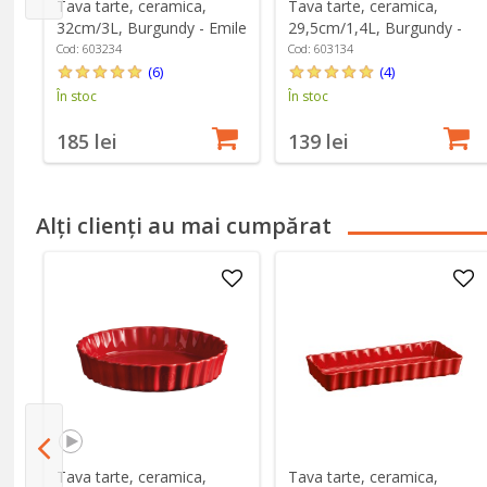
Tava tarte, ceramica,
Tava tarte, ceramica,
-
32cm/3L, Burgundy - Emile
29,5cm/1,4L, Burgundy -
Henry
Emile Henry
Cod: 603234
Cod: 603134
(6)
(4)
În stoc
În stoc
185 lei
139 lei
Alți clienți au mai cumpărat
Tava tarte, ceramica,
Tava tarte, ceramica,