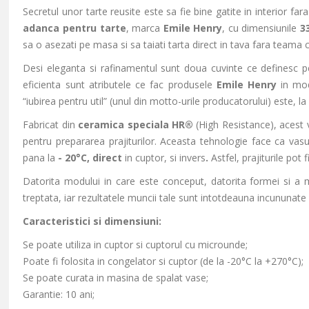
Secretul unor tarte reusite este sa fie bine gatite in interior fara
adanca pentru tarte
, marca
Emile Henry
, cu dimensiunile
3
sa o asezati pe masa si sa taiati tarta direct in tava fara teama c
Desi eleganta si rafinamentul sunt doua cuvinte ce definesc perf
eficienta sunt atributele ce fac produsele
Emile Henry
in mod
“iubirea pentru util” (unul din motto-urile producatorului) este, la 
Fabricat din
ceramica speciala
HR®
(High Resistance), acest v
pentru prepararea prajiturilor. Aceasta tehnologie face ca vasul
pana la
-
20
°
C,
direct
in cuptor, si invers
.
Astfel, prajiturile pot
Datorita modului in care este conceput, datorita formei si a ma
treptata, iar rezultatele muncii tale sunt intotdeauna incununate
Caracteristici si dimensiuni:
Se poate utiliza in cuptor si cuptorul cu microunde;
Poate fi folosita in congelator si cuptor (de la -20°C la +270°C);
Se poate curata in masina de spalat vase;
Garantie: 10 ani;