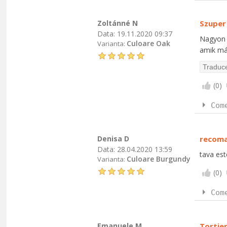
Zoltánné N
Szuper
Data:
19.11.2020 09:37
Nagyon s
Culoare Oak
Varianta:
amik má
(
0
)
Com
Denisa D
recom
Data:
28.04.2020 13:59
tava est
Culoare Burgundy
Varianta:
(
0
)
Com
Emanuele M
Tortier