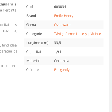
hiulara si
Cod
603834
a fierbinte,
Brand
Emile Henry
ilitatea si
Gama
Ovenware
 cuvantul,
Categorie
Tăvi și forme tarte și plăcinte
Lungime (cm)
33,5
, fiind ideal
peraturi de
Capacitate
1,9 L
Material
Ceramica
u o coacere
Culoare
Burgundy