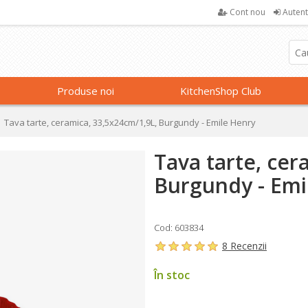
Cont nou
Autent
Produse noi
KitchenShop Club
Tava tarte, ceramica, 33,5x24cm/1,9L, Burgundy - Emile Henry
Tava tarte, cer
Burgundy - Emi
Cod: 603834
8 Recenzii
În stoc