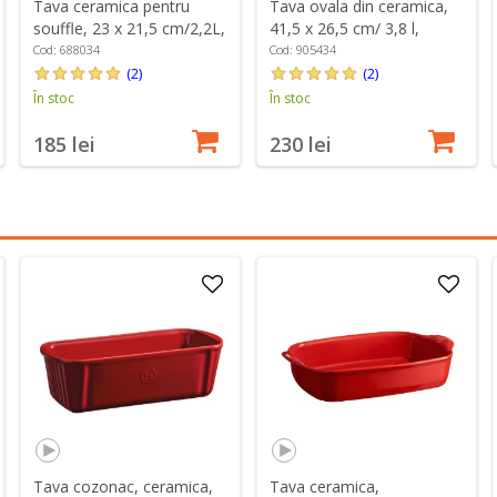
Tava ceramica pentru
Tava ovala din ceramica,
souffle, 23 x 21,5 cm/2,2L,
41,5 x 26,5 cm/ 3,8 l,
Burgundy - Emile Henry
Burgundy - Emile Henry
Cod: 688034
Cod: 905434
(2)
(2)
În stoc
În stoc
185 lei
230 lei
Tava cozonac, ceramica,
Tava ceramica,