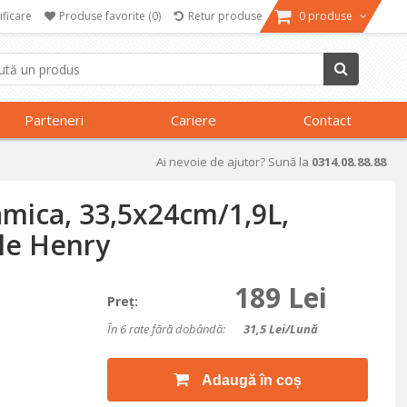
ificare
Produse favorite
(0)
Retur produse
0 produse
Parteneri
Cariere
Contact
Ai nevoie de ajutor? Sună la
0314.08.88.88
amica, 33,5x24cm/1,9L,
le Henry
189 Lei
Preţ:
În 6 rate fără dobândă:
31,5
Lei/lună
Adaugă în coș