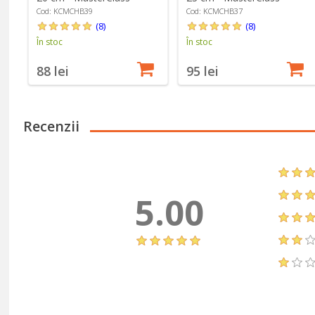
Cod: KCMCHB39
Cod: KCMCHB37
(8)
(8)
În stoc
În stoc
88 lei
95 lei
Recenzii
5.00