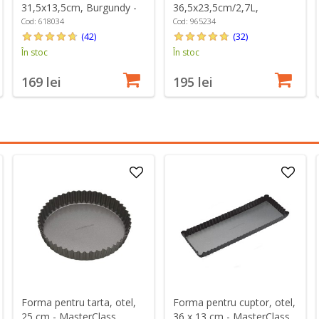
31,5x13,5cm, Burgundy -
36,5x23,5cm/2,7L,
Emile Henry
Burgundy - Emile Henry
Cod: 618034
Cod: 965234
(42)
(32)
În stoc
În stoc
169 lei
195 lei
Forma pentru tarta, otel,
Forma pentru cuptor, otel,
25 cm - MasterClass
36 x 13 cm - MasterClass