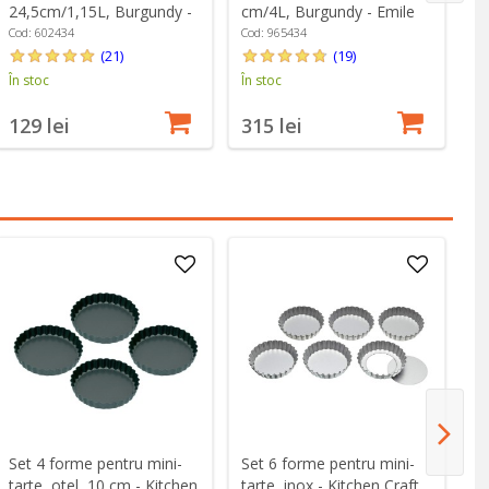
24,5cm/1,15L, Burgundy -
cm/4L, Burgundy - Emile
2
Emile Henry
Henry
- 
Cod: 602434
Cod: 965434
Co
(21)
(19)
În stoc
În stoc
În
129 lei
315 lei
1
Set 4 forme pentru mini-
Set 6 forme pentru mini-
Fo
tarte, otel, 10 cm - Kitchen
tarte, inox - Kitchen Craft
24