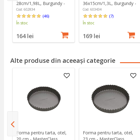
28cm/1,98L, Burgundy -
36x15cm/1,3L, Burgundy -
Emile Henry
Emile Henry
Cod: 602834
Cod: 603434
(46)
(7)
În stoc
În stoc
164 lei
169 lei
Alte produse din aceeași categorie
Forma pentru tarta, otel,
Forma pentru tarta, otel,
s
20 cm - MasterClass
23 cm - MasterClass