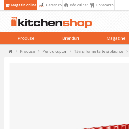
Magazin online
Gatesc.ro
Info culinar
HorecaPro
Produse
Branduri
Magazine
Produse
Pentru cuptor
Tăvi și forme tarte și plăcinte