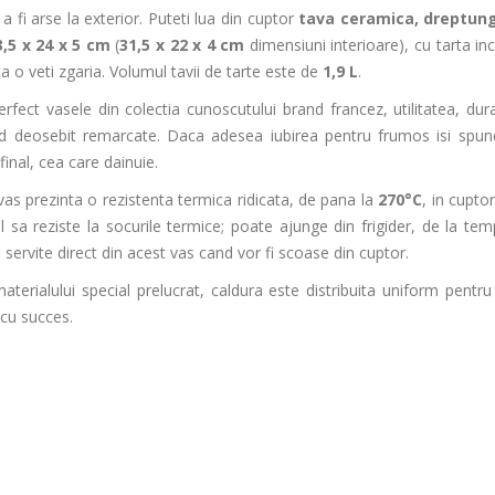
 a fi arse la exterior. Puteti lua din cuptor
tava ceramica, dreptung
3,5 x 24 x 5 cm
(
31,5 x 22 x 4 cm
dimensiuni interioare), cu tarta inc
a o veti zgaria. Volumul tavii de tarte este de
1,9 L
.
ect vasele din colectia cunoscutului brand francez, utilitatea, durab
 deosebit remarcate. Daca adesea iubirea pentru frumos isi spune
final, cea care dainuie.
as prezinta o rezistenta termica ridicata, de pana la
270°C
, in cuptor
 sa reziste la socurile termice; poate ajunge din frigider, de la tem
 fi servite direct din acest vas cand vor fi scoase din cuptor.
terialului special prelucrat, caldura este distribuita uniform pentr
 cu succes.