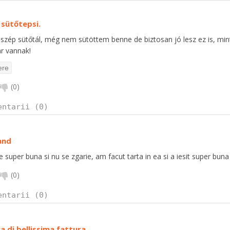
 sütőtepsi.
zép sütőtál, még nem sütöttem benne de biztosan jó lesz ez is, min
r vannak!
(
0
)
entarii (0)
and
e super buna si nu se zgarie, am facut tarta in ea si a iesit super buna
(
0
)
entarii (0)
a di bellissima fattura