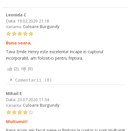
Leonida C
Data:
19.02.2020 21:18
Culoare Burgundy
Varianta:
Buna seara,
Tava Emile Henry este excelenta! Incape in cuptorul
incorporabil, am folosit-o pentru friptura.
(
2
)
(
0
)
Comentarii (0)
Mihail E
Data:
23.07.2020 11:34
Culoare Burgundy
Varianta:
Multumit!
Pana acum am facut paine si friptura la cuptor si sunt multumit