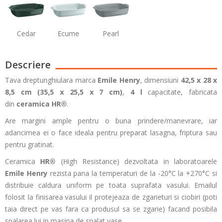
Cedar
Ecume
Pearl
Descriere
Tava dreptunghiulara marca
Emile Henry
, dimensiuni
42,5 x 28 x
8,5 cm
(
35,5 x 25,5 x 7 cm
)
,
4 l
capacitate, fabricata
din
ceramica HR®
.
Are margini ample pentru o buna prindere/manevrare, iar
adancimea ei o face ideala pentru preparat lasagna, friptura sau
pentru gratinat.
Ceramica
HR®
(High Resistance) dezvoltata in laboratoarele
Emile Henry
rezista pana la temperaturi de la -20°C la +270°C si
distribuie caldura uniform pe toata suprafata vasului. Emailul
folosit la finisarea vasului il protejeaza de zgarieturi si ciobiri (poti
taia direct pe vas fara ca produsul sa se zgarie) facand posibila
spalarea lui in masina de spalat vase.