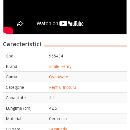
Caracteristici
Cod
965434
Brand
Emile Henry
Gama
Ovenware
Categorie
Pentru friptură
Capacitate
4 L
Lungime (cm)
42,5
Material
Ceramica
Culoare
Burgundy