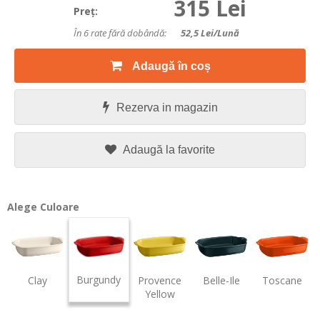
315 Lei
Preţ:
În 6 rate fără dobândă:
52,5
Lei/lună
Adaugă în coș
Rezerva in magazin
Adaugă la favorite
Alege Culoare
Burgundy
Clay
Provence
Belle-Ile
Toscane
Yellow