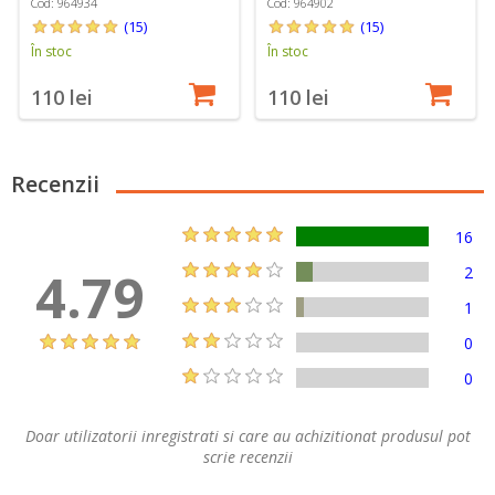
Cod: 964934
Cod: 964902
(15)
(15)
În stoc
În stoc
110 lei
110 lei
Recenzii
16
4.79
2
1
0
0
Doar utilizatorii inregistrati si care au achizitionat produsul pot
scrie recenzii