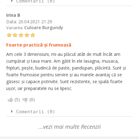
Comentarii (0)
Irina B
Data:
20.04.2021 21:29
Culoare Burgundy
Varianta:
Foarte practică și frumoasă
Am cele 3 dimensiuni, mi-au plăcut atât de mult încât am
cumpărat și tava mare. Am gătit în ele lasagna, musaca,
fripturi, pește, budincă de paste, pandișpan, plăcintă. Sunt și
foarte frumoase pentru servire și au marele avantaj că se
găsesc și capace potrivite. Sunt rezistente, se spală foarte
ușor, iar preparatele nu se lipesc.
(
5
)
(
0
)
Comentarii (0)
...vezi mai multe Recenzii