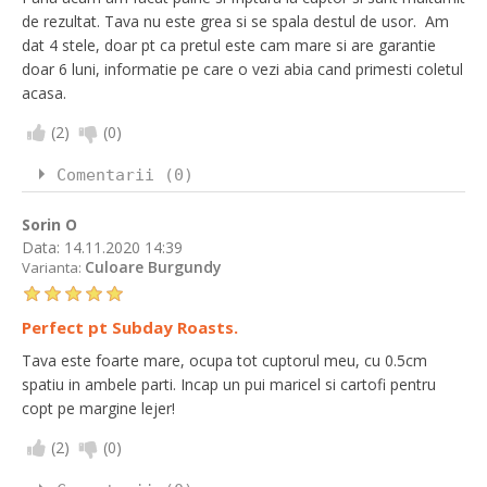
de rezultat. Tava nu este grea si se spala destul de usor. Am
dat 4 stele, doar pt ca pretul este cam mare si are garantie
doar 6 luni, informatie pe care o vezi abia cand primesti coletul
acasa.
(
2
)
(
0
)
Comentarii (0)
Sorin O
Data:
14.11.2020 14:39
Culoare Burgundy
Varianta:
Perfect pt Subday Roasts.
Tava este foarte mare, ocupa tot cuptorul meu, cu 0.5cm
spatiu in ambele parti. Incap un pui maricel si cartofi pentru
copt pe margine lejer!
(
2
)
(
0
)