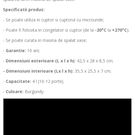
Specificatii produs:
- Se poate utiliza in cuptor si cuptorul cu microunde;
- Poate fi folosita in congelator si cuptor (de la
-20°C
la
+270°C
);
- Se poate curata in masina de spalat vase;
-
Garantie:
10 ani;
-
Dimensiuni exterioare (L x l x h):
42,5 x 28 x 8,5 cm;
- Dimensiuni interioare (Lx l x h):
35,5 x 25,5 x 7 cm;
-
Capacitate:
4 l (10-12 portii);
-
Culoare:
Burgundy.