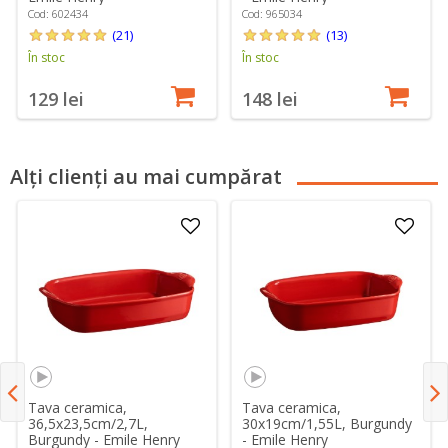
Cod: 602434
Cod: 965034
(21)
(13)
În stoc
În stoc
129 lei
148 lei
Alți clienți au mai cumpărat
Tava ceramica,
Tava ceramica,
36,5x23,5cm/2,7L,
30x19cm/1,55L, Burgundy
Burgundy - Emile Henry
- Emile Henry