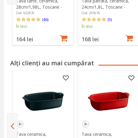
Tava tarte, ceramica,
Tava patrata, ceramica,
28cm/1,98L, Toscane -
24cm/1,8L, Toscane -
Emile Henry
Emile Henry
Cod: 602876
Cod: 205076
(46)
(5)
În stoc
În stoc
164 lei
168 lei
Alți clienți au mai cumpărat
Tava ceramica,
Tava ceramica,