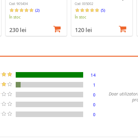
Burgundy - Emile Henry
Emile Henry
Cod: 905434
Cod: 005002
(2)
(5)
În stoc
În stoc
230 lei
120 lei
14
1
Doar utilizatori
0
pro
0
0