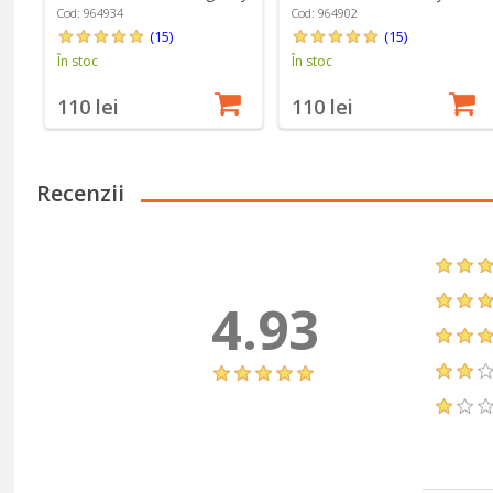
- Emile Henry
Emile Henry
Cod: 964934
Cod: 964902
(15)
(15)
În stoc
În stoc
110 lei
110 lei
Recenzii
4.93