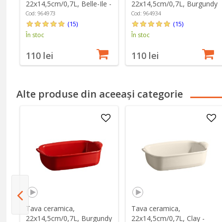
22x14,5cm/0,7L, Belle-Ile -
22x14,5cm/0,7L, Burgundy
Emile Henry
- Emile Henry
Cod: 964973
Cod: 964934
(15)
(15)
În stoc
În stoc
110 lei
110 lei
Alte produse din aceeași categorie
Tava ceramica,
Tava ceramica,
-
22x14,5cm/0,7L, Burgundy
22x14,5cm/0,7L, Clay -