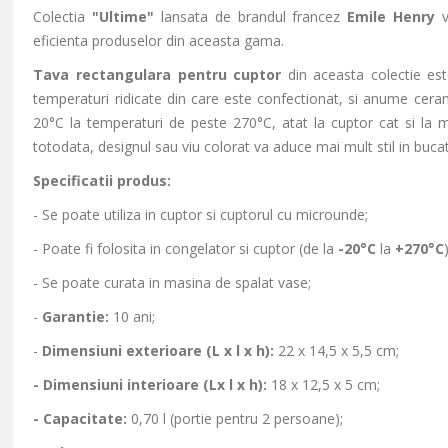
Colectia
"Ultime"
lansata de brandul francez
Emile Henry
v
eficienta produselor din aceasta gama.
Tava rectangulara pentru cuptor
din aceasta colectie est
temperaturi ridicate din care este confectionat, si anume ceram
20°C la temperaturi de peste 270°C, atat la cuptor cat si la
totodata, designul sau viu colorat va aduce mai mult stil in bucat
Specificatii produs:
- Se poate utiliza in cuptor si cuptorul cu microunde;
- Poate fi folosita in congelator si cuptor (de la
-20°C
la
+270°C
- Se poate curata in masina de spalat vase;
-
Garantie:
10 ani;
-
Dimensiuni exterioare (L x l x h):
22 x 14,5 x 5,5 cm;
- Dimensiuni interioare (Lx l x h):
18 x 12,5 x 5 cm;
-
Capacitate:
0,70 l (portie pentru 2 persoane);