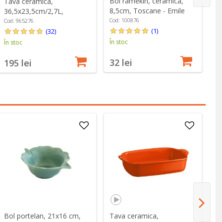
Bol ramekin, ceramica,
Tava ceramica,
Bo
8,5cm, Toscane - Emile
36,5x23,5cm/2,7L,
8,
Henry
Toscane - Emile Henry
H
Cod: 100876
Cod: 965276
Co
(1)
(32)
În stoc
În stoc
În
32 lei
195 lei
3
Bol portelan, 21x16 cm,
Tava ceramica,
Fa