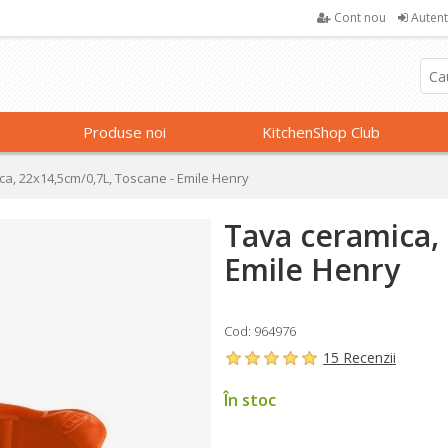
Cont nou
Autent
Produse noi
KitchenShop Club
ca, 22x14,5cm/0,7L, Toscane - Emile Henry
Tava ceramica,
Emile Henry
Cod: 964976
15 Recenzii
În stoc