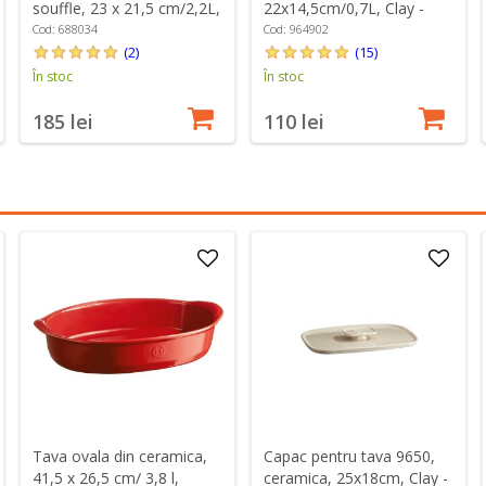
souffle, 23 x 21,5 cm/2,2L,
22x14,5cm/0,7L, Clay -
Burgundy - Emile Henry
Emile Henry
Cod: 688034
Cod: 964902
(2)
(15)
În stoc
În stoc
185 lei
110 lei
Tava ovala din ceramica,
Capac pentru tava 9650,
41,5 x 26,5 cm/ 3,8 l,
ceramica, 25x18cm, Clay -