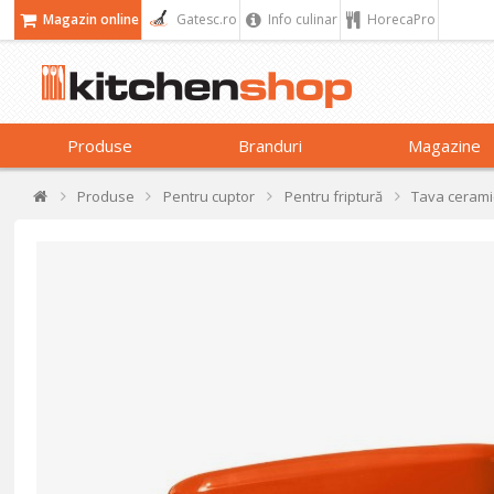
Magazin online
Gatesc.ro
Info culinar
HorecaPro
Produse
Branduri
Magazine
Produse
Pentru cuptor
Pentru friptură
Tava cerami