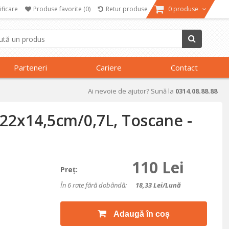
ificare
Produse favorite
(0)
Retur produse
0 produse
Parteneri
Cariere
Contact
Ai nevoie de ajutor? Sună la
0314.08.88.88
 22x14,5cm/0,7L, Toscane -
110 Lei
Preţ:
În 6 rate fără dobândă:
18,33
Lei/lună
Adaugă în coș