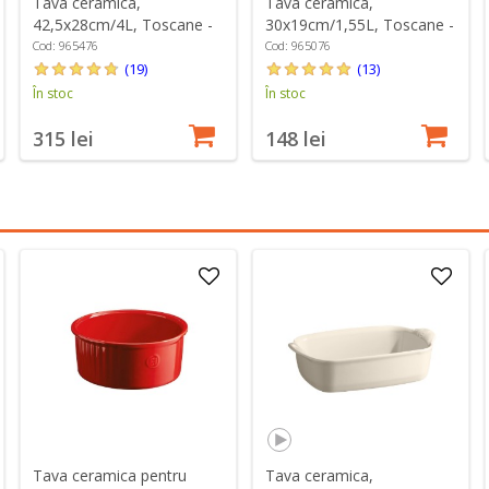
Tava ceramica,
Tava ceramica,
42,5x28cm/4L, Toscane -
30x19cm/1,55L, Toscane -
Emile Henry
Emile Henry
Cod: 965476
Cod: 965076
(19)
(13)
În stoc
În stoc
315 lei
148 lei
Tava ceramica pentru
Tava ceramica,