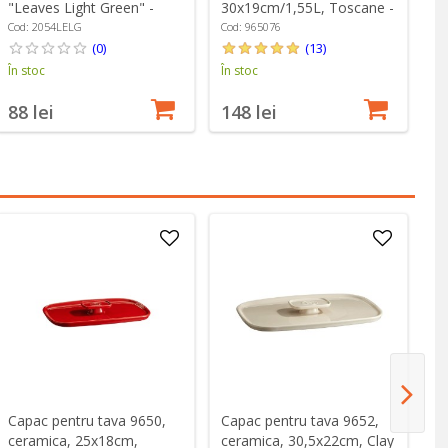
"Leaves Light Green" -
30x19cm/1,55L, Toscane -
"S
Easy Life
Emile Henry
Cod: 2054LELG
Cod: 965076
Co
(0)
(13)
În stoc
În stoc
În
88 lei
148 lei
2
Capac pentru tava 9650,
Capac pentru tava 9652,
Ca
ceramica, 25x18cm,
ceramica, 30,5x22cm, Clay
ce