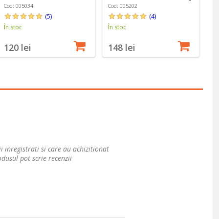
Burgundy - Emile Henry
- Emile Henry
Bu
Cod: 005034
Cod: 005202
Co
(5)
(4)
În stoc
În stoc
În
120 lei
148 lei
1
i inregistrati si care au achizitionat
dusul pot scrie recenzii