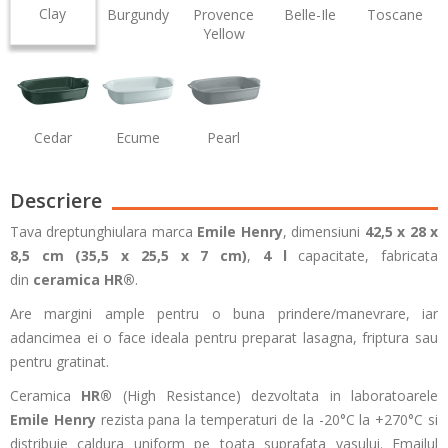
Clay
Burgundy
Provence
Belle-Ile
Toscane
Yellow
Cedar
Ecume
Pearl
Descriere
Tava dreptunghiulara marca
Emile Henry
, dimensiuni
42,5 x 28 x
8,5 cm (35,5 x 25,5 x 7 cm)
,
4 l
capacitate, fabricata
din
ceramica HR®
.
Are margini ample pentru o buna prindere/manevrare, iar
adancimea ei o face ideala pentru preparat lasagna, friptura sau
pentru gratinat.
Ceramica
HR®
(High Resistance) dezvoltata in laboratoarele
Emile Henry
rezista pana la temperaturi de la -20°C la +270°C si
distribuie caldura uniform pe toata suprafata vasului. Emailul