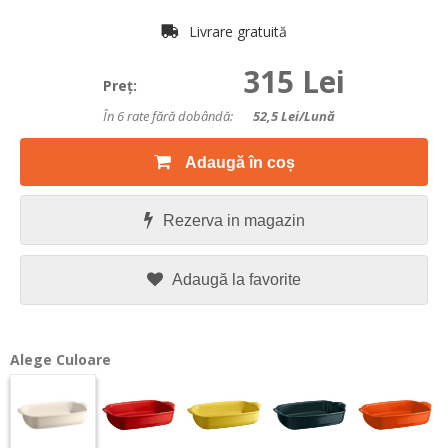
Livrare gratuită
315 Lei
Preţ:
În 6 rate fără dobândă:
52,5
Lei/lună
Adaugă în coș
Rezerva in magazin
Adaugă la favorite
Alege Culoare