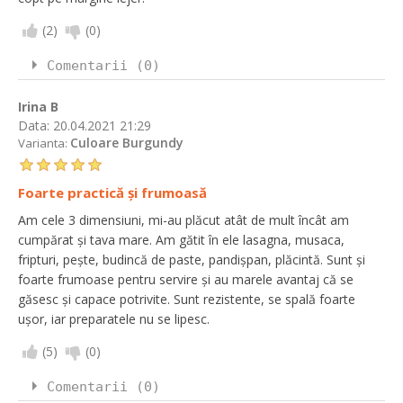
(
2
)
(
0
)
Comentarii (0)
Irina B
Data:
20.04.2021 21:29
Culoare Burgundy
Varianta:
Foarte practică și frumoasă
Am cele 3 dimensiuni, mi-au plăcut atât de mult încât am
cumpărat și tava mare. Am gătit în ele lasagna, musaca,
fripturi, pește, budincă de paste, pandișpan, plăcintă. Sunt și
foarte frumoase pentru servire și au marele avantaj că se
găsesc și capace potrivite. Sunt rezistente, se spală foarte
ușor, iar preparatele nu se lipesc.
(
5
)
(
0
)
Comentarii (0)