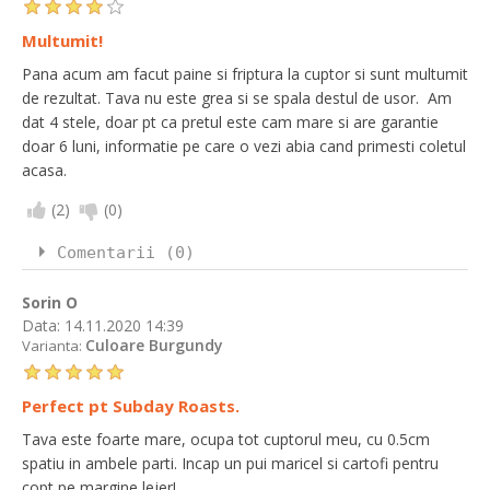
Multumit!
Pana acum am facut paine si friptura la cuptor si sunt multumit
de rezultat. Tava nu este grea si se spala destul de usor. Am
dat 4 stele, doar pt ca pretul este cam mare si are garantie
doar 6 luni, informatie pe care o vezi abia cand primesti coletul
acasa.
(
2
)
(
0
)
Comentarii (0)
Sorin O
Data:
14.11.2020 14:39
Culoare Burgundy
Varianta:
Perfect pt Subday Roasts.
Tava este foarte mare, ocupa tot cuptorul meu, cu 0.5cm
spatiu in ambele parti. Incap un pui maricel si cartofi pentru
copt pe margine lejer!