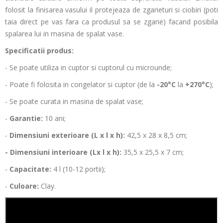
folosit la finisarea vasului il protejeaza de zgarieturi si ciobiri (poti
taia direct pe vas fara ca produsul sa se zgarie) facand posibila
spalarea lui in masina de spalat vase.
Specificatii produs:
- Se poate utiliza in cuptor si cuptorul cu microunde;
- Poate fi folosita in congelator si cuptor (de la
-20°C
la
+270°C
);
- Se poate curata in masina de spalat vase;
-
Garantie:
10 ani;
-
Dimensiuni exterioare (L x l x h):
42,5 x 28 x 8,5 cm;
- Dimensiuni interioare (Lx l x h):
35,5 x 25,5 x 7 cm;
-
Capacitate:
4 l (10-12 portii);
-
Culoare:
Clay.