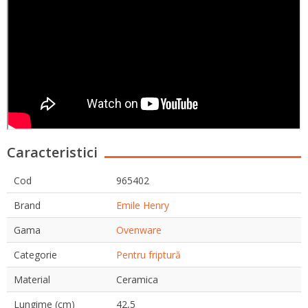
Caracteristici
Cod
965402
Brand
Emile Henry
Gama
Ovenware
Categorie
Pentru friptură
Material
Ceramica
Lungime (cm)
42,5