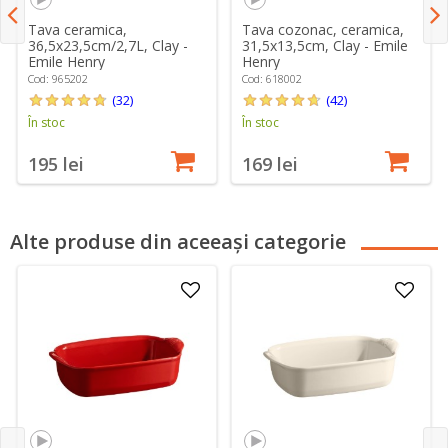
Tava ceramica,
Tava cozonac, ceramica,
36,5x23,5cm/2,7L, Clay -
31,5x13,5cm, Clay - Emile
Emile Henry
Henry
Cod: 965202
Cod: 618002
(32)
(42)
În stoc
În stoc
195 lei
169 lei
Alte produse din aceeași categorie