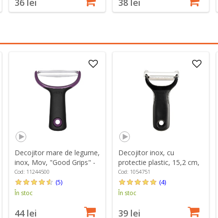
36 lei
38 lei
Decojitor mare de legume,
Decojitor inox, cu
inox, Mov, "Good Grips" -
protectie plastic, 15,2 cm,
OXO
"Good Grips" - OXO
Cod: 11244500
Cod: 1054751
(5)
(4)
În stoc
În stoc
44 lei
39 lei