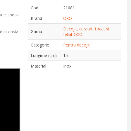
Cod
21081
une special
Brand
OXO
Decojit, curatat, tocat si
Gama
 intensiv.
feliat OXO
Categorie
Pentru decojit
Lungime (cm)
15
Material
Inox