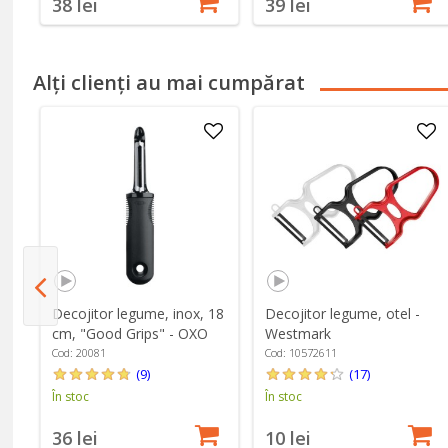
38 lei
39 lei
Alți clienți au mai cumpărat
i,
Decojitor legume, inox, 18
Decojitor legume, otel -
erg
cm, "Good Grips" - OXO
Westmark
Cod: 20081
Cod: 10572611
(9)
(17)
În stoc
În stoc
36 lei
10 lei