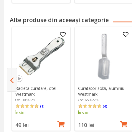
Alte produse din aceeași categorie
oua
Racleta curatare, otel -
Curatator solzi, aluminiu -
Westmark
Westmark
Cod: 10842280
Cod: 65002260
(1)
(4)
În stoc
În stoc
49 lei
110 lei