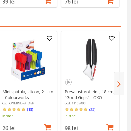
39 lei
76 lei
2
Mini spatula, silicon, 21 cm
Presa usturoi, zinc, 18 cm,
Ra
- Colourworks
"Good Grips" - OXO
gh
cm
Cod: CWMINISPATDISP
Cod: 11107400
Co
(13)
(25)
În stoc
În stoc
În
26 lei
98 lei
5