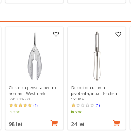
Cleste cu penseta pentru
Decojitor cu lama
homari - Westmark
pivotanta, inox - Kitchen
Craft
Cod: 66102270
Cod: KC4
(1)
(1)
În stoc
În stoc
98 lei
24 lei