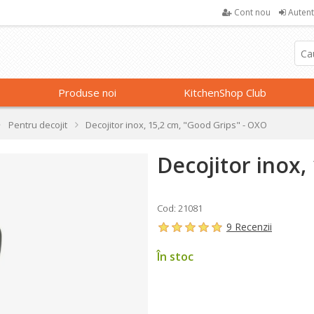
Cont nou
Autent
Produse noi
KitchenShop Club
Pentru decojit
Decojitor inox, 15,2 cm, "Good Grips" - OXO
Decojitor inox,
Cod: 21081
9 Recenzii
În stoc