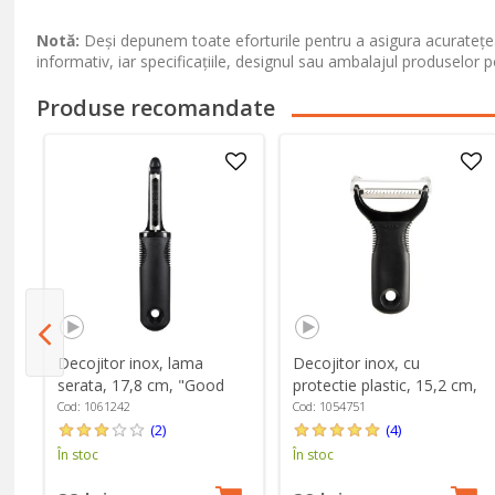
Notă:
Deși depunem toate eforturile pentru a asigura acuratețea
informativ, iar specificațiile, designul sau ambalajul produselor p
Produse recomandate
40
Decojitor inox, lama
Decojitor inox, cu
ps"
serata, 17,8 cm, "Good
protectie plastic, 15,2 cm,
Grips" - OXO
"Good Grips" - OXO
Cod: 1061242
Cod: 1054751
(2)
(4)
În stoc
În stoc