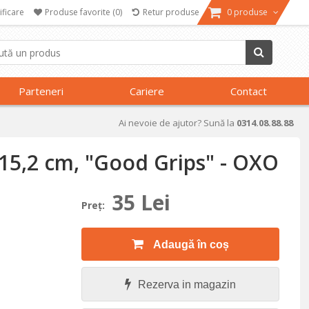
ificare
Produse favorite
(0)
Retur produse
0 produse
Parteneri
Cariere
Contact
Ai nevoie de ajutor? Sună la
0314.08.88.88
 15,2 cm, "Good Grips" - OXO
35 Lei
Preţ:
Adaugă în coș
Rezerva in magazin