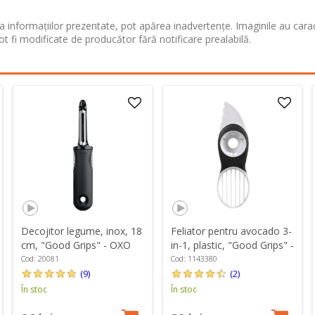
 informațiilor prezentate, pot apărea inadvertențe. Imaginile au cara
ot fi modificate de producător fără notificare prealabilă.
Decojitor legume, inox, 18
Feliator pentru avocado 3-
cm, "Good Grips" - OXO
in-1, plastic, "Good Grips" -
OXO
Cod: 20081
Cod: 1143380
(9)
(2)
În stoc
În stoc