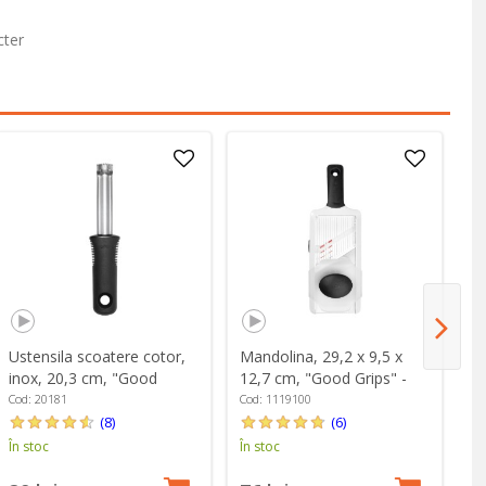
cter
Ustensila scoatere cotor,
Mandolina, 29,2 x 9,5 x
Ma
inox, 20,3 cm, "Good
12,7 cm, "Good Grips" -
x 
Grips" - OXO
OXO
-
Cod: 20181
Cod: 1119100
Co
(8)
(6)
În stoc
În stoc
În