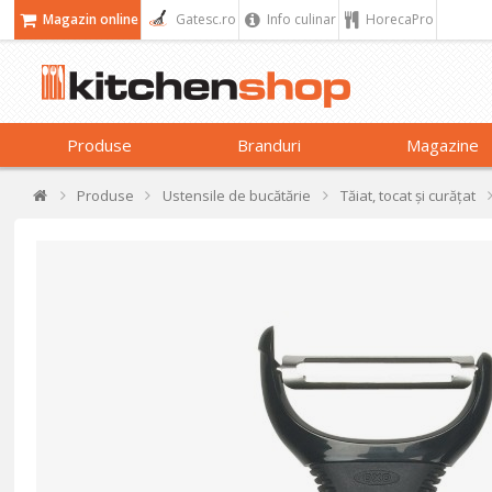
Magazin online
Gatesc.ro
Info culinar
HorecaPro
Produse
Branduri
Magazine
Produse
Ustensile de bucătărie
Tăiat, tocat și curățat