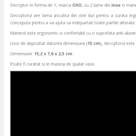
Decojitor in forma de Y, marca
OXO
, cu 2 lame din
inox
si man
Decojitorul are lama ascutita din otel dur pentru a curata legu
conceputa pentru a va ajuta sa indepartati toate partile alterate 
Manerul este ergonomic si confortabil cu o suprafata anti-alune
Usor de depozitat datorita dimensiunii (
15 cm
), decojitorul este
Dimensiuni:
15,2 x 7,6 x 2,5 cm
.
Poate fi curatat si in masina de spalat vase.