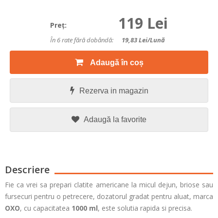
119 Lei
Preţ:
În 6 rate fără dobândă:
19,83
Lei/lună
Adaugă în coș
Rezerva in magazin
Adaugă la favorite
Descriere
Fie ca vrei sa prepari clatite americane la micul dejun, briose sau
fursecuri pentru o petrecere, dozatorul
gradat pentru aluat, marca
OXO
, cu capacitatea
1000 ml
, este solutia rapida si precisa.