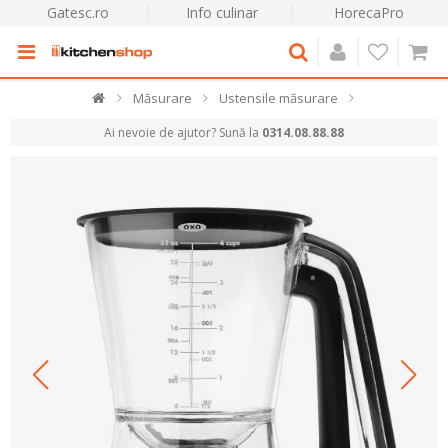
Gatesc.ro
Info culinar
HorecaPro
Măsurare
Ustensile măsurare
Ai nevoie de ajutor? Sună la
0314.08.88.88