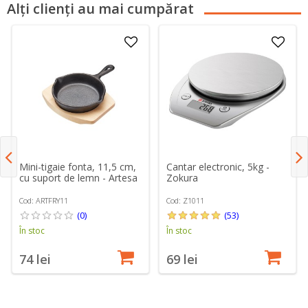
Alți clienți au mai cumpărat
Mini-tigaie fonta, 11,5 cm,
Cantar electronic, 5kg -
cu suport de lemn - Artesa
Zokura
Cod: ARTFRY11
Cod: Z1011
(0)
(53)
În stoc
În stoc
74 lei
69 lei