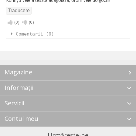
Könnyű vele a tészta adagolása, öröm vele dolgozni!
(
0
)
(
0
)
Comentarii (0)
Magazine
Informații
Servicii
Contul meu
Urmărește-ne