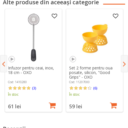
Alte produse din aceeași categorie
Infuzor pentru ceai, inox,
Set 2 forme pentru oua
18 cm - OXO
posate, silicon, "Good
Grips" - OXO
Cod: 1410280
Cod: 11207000
(3)
(6)
În stoc
În stoc
61 lei
59 lei