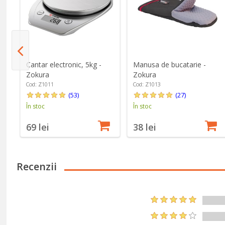
ru
Cantar electronic, 5kg -
Manusa de bucatarie -
Zokura
Zokura
Cod: Z1011
Cod: Z1013
(53)
(27)
În stoc
În stoc
69 lei
38 lei
Recenzii