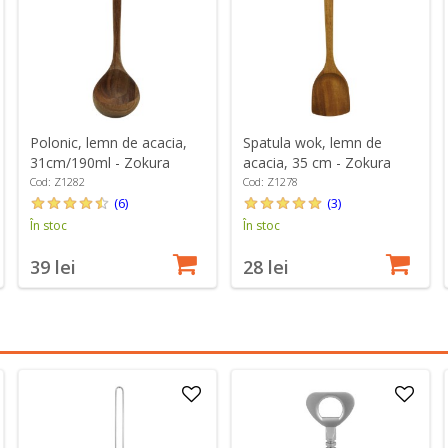
Polonic, lemn de acacia,
Spatula wok, lemn de
31cm/190ml - Zokura
acacia, 35 cm - Zokura
Cod: Z1282
Cod: Z1278
(6)
(3)
În stoc
În stoc
39 lei
28 lei