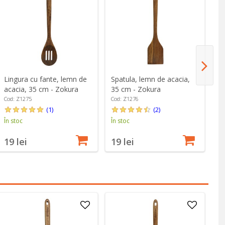
Lingura cu fante, lemn de
Spatula, lemn de acacia,
Sp
acacia, 35 cm - Zokura
35 cm - Zokura
35
Cod: Z1275
Cod: Z1276
Co
(1)
(2)
În stoc
În stoc
În
19 lei
19 lei
1