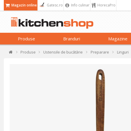
Magazin online
Gatesc.ro
Info culinar
HorecaPro
Produse
Branduri
Magazine
Produse
Ustensile de bucătărie
Preparare
Linguri