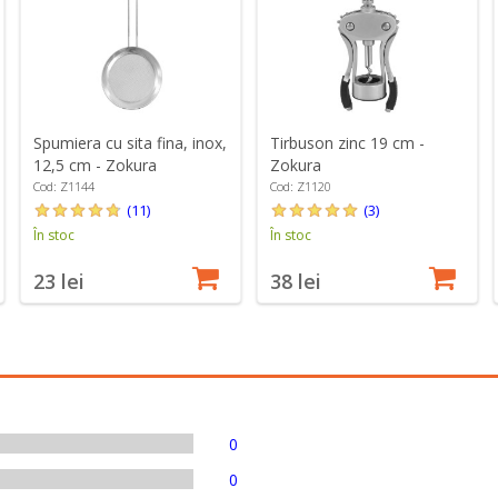
Spumiera cu sita fina, inox,
Tirbuson zinc 19 cm -
12,5 cm - Zokura
Zokura
Cod: Z1144
Cod: Z1120
(11)
(3)
În stoc
În stoc
23 lei
38 lei
0
0