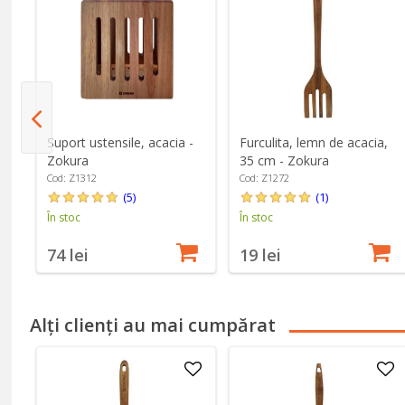
Suport ustensile, acacia -
Furculita, lemn de acacia,
Zokura
35 cm - Zokura
Cod: Z1312
Cod: Z1272
(5)
(1)
În stoc
În stoc
74 lei
19 lei
Alți clienți au mai cumpărat