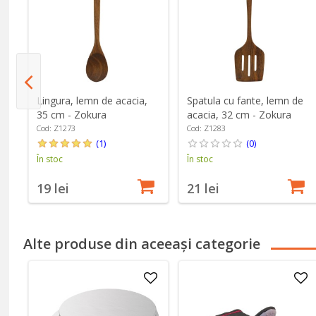
Lingura, lemn de acacia,
Spatula cu fante, lemn de
35 cm - Zokura
acacia, 32 cm - Zokura
Cod: Z1273
Cod: Z1283
(1)
(0)
În stoc
În stoc
19 lei
21 lei
Alte produse din aceeași categorie