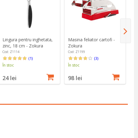
Lingura pentru inghetata,
Masina feliator cartofi -
Li
zinc, 18 cm - Zokura
Zokura
Z
Cod: Z1114
Cod: Z1199
Co
(1)
(3)
În stoc
În stoc
În
24 lei
98 lei
1