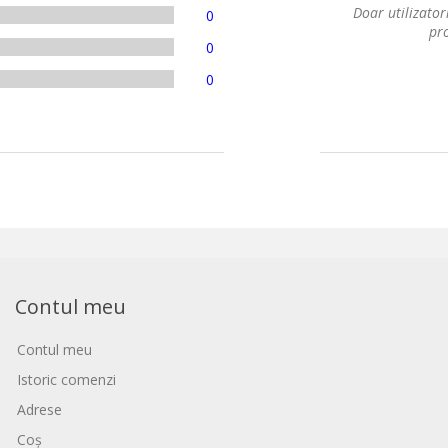
Doar utilizatori
0
pro
0
0
Contul meu
Contul meu
Istoric comenzi
Adrese
Coș