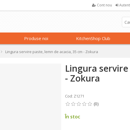
Cont nou
Autent
Produse noi
KitchenShop Club
Lingura servire paste, lemn de acacia, 35 cm - Zokura
Lingura servire
- Zokura
Cod: Z1271
În stoc