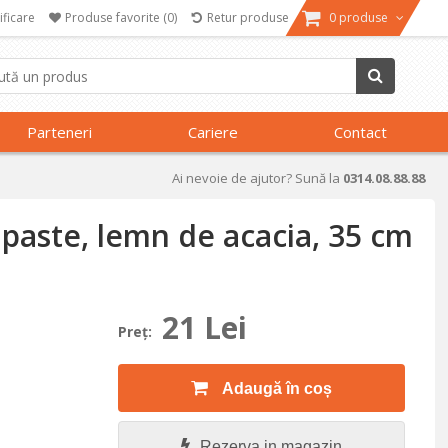
ificare
Produse favorite
(0)
Retur produse
0 produse
Parteneri
Cariere
Contact
Ai nevoie de ajutor? Sună la
0314.08.88.88
 paste, lemn de acacia, 35 cm
21 Lei
Preţ:
Adaugă în coș
Rezerva in magazin