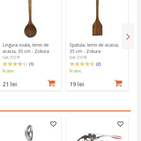
Lingura ovala, lemn de
Spatula, lemn de acacia,
Sp
acacia, 35 cm - Zokura
35 cm - Zokura
32
Cod: Z1279
Cod: Z1276
Co
(1)
(2)
În stoc
În stoc
În
21 lei
19 lei
1