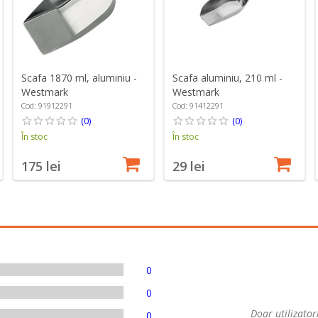
Scafa 1870 ml, aluminiu -
Scafa aluminiu, 210 ml -
Westmark
Westmark
Cod: 91912291
Cod: 91412291
(0)
(0)
În stoc
În stoc
175 lei
29 lei
0
0
Doar utilizatori
0