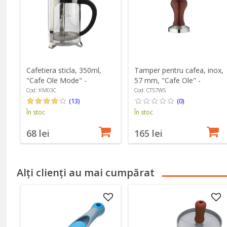
Tamper pentru cafea, inox,
Cafetiera sticla, 350ml,
57 mm, "Cafe Ole" -
"Cafe Ole Mode" -
Grunwerg
Grunwerg
Cod: CT57WS
Cod: KM03C
(0)
(13)
În stoc
În stoc
165 lei
68 lei
Alți clienți au mai cumpărat