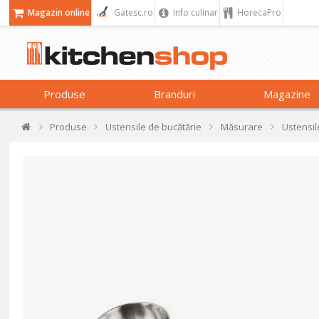
Magazin online
Gatesc.ro
Info culinar
HorecaPro
Produse
Branduri
Magazine
Produse
Ustensile de bucătărie
Măsurare
Ustensi