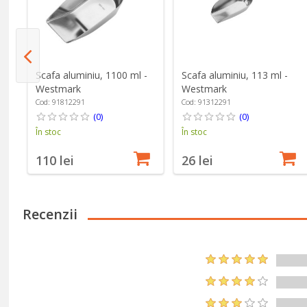
e
Scafa aluminiu, 1100 ml -
Scafa aluminiu, 113 ml -
Westmark
Westmark
Cod: 91812291
Cod: 91312291
(0)
(0)
În stoc
În stoc
110 lei
26 lei
Recenzii