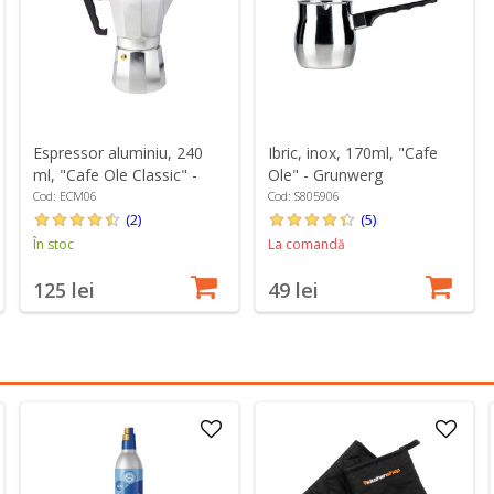
Espressor aluminiu, 240
Ibric, inox, 170ml, "Cafe
ml, "Cafe Ole Classic" -
Ole" - Grunwerg
Grunwerg
Cod: ECM06
Cod: S805906
(2)
(5)
În stoc
La comandă
125 lei
49 lei