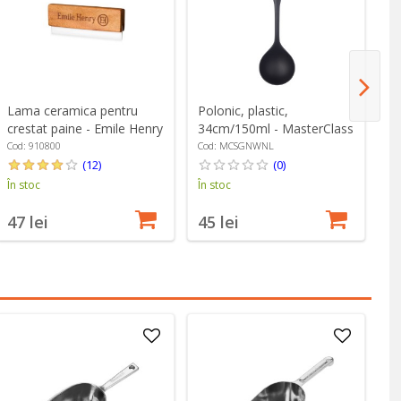
Lama ceramica pentru
Polonic, plastic,
Ce
crestat paine - Emile Henry
34cm/150ml - MasterClass
28
B
Cod: 910800
Cod: MCSGNWNL
Co
(12)
(0)
În stoc
În stoc
În
47 lei
45 lei
1