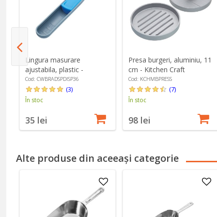
Lingura masurare
Presa burgeri, aluminiu, 11
ajustabila, plastic -
cm - Kitchen Craft
Colourworks
Cod: CWBRADSPDISP36
Cod: KCHMBPRESS
(3)
(7)
În stoc
În stoc
35 lei
98 lei
Alte produse din aceeași categorie