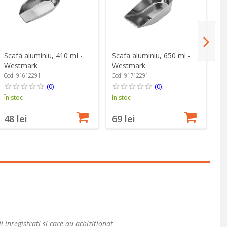
Scafa aluminiu, 410 ml -
Scafa aluminiu, 650 ml -
Se
Westmark
Westmark
in
Cod: 91612291
Cod: 91712291
Co
(0)
(0)
În stoc
În stoc
În
48 lei
69 lei
4
i inregistrati si care au achizitionat