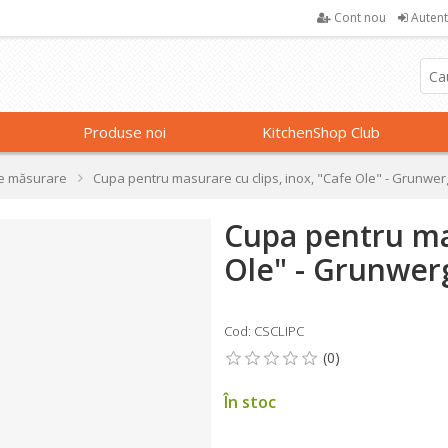
Cont nou
Autent
Produse noi
KitchenShop Club
le măsurare
Cupa pentru masurare cu clips, inox, "Cafe Ole" - Grunwer
Cupa pentru mas
Ole" - Grunwer
Cod: CSCLIPC
În stoc