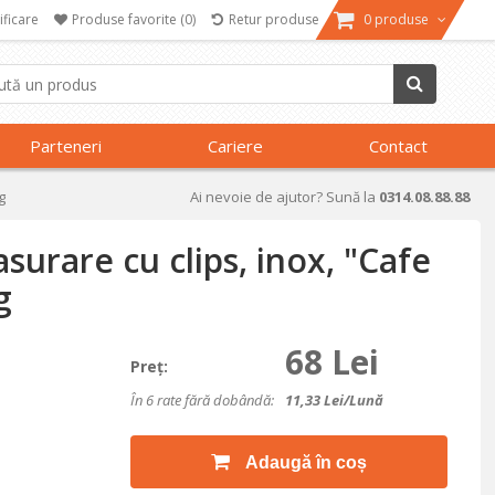
ificare
Produse favorite
(0)
Retur produse
0 produse
Parteneri
Cariere
Contact
g
Ai nevoie de ajutor? Sună la
0314.08.88.88
urare cu clips, inox, "Cafe
g
68 Lei
Preţ:
În 6 rate fără dobândă:
11,33
Lei/lună
Adaugă în coș