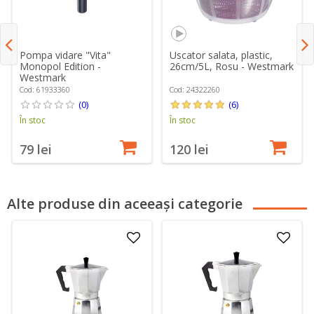
Pompa vidare "Vita"
Uscator salata, plastic,
Monopol Edition -
26cm/5L, Rosu - Westmark
Westmark
Cod: 61933360
Cod: 24322260
(0)
(6)
În stoc
În stoc
79 lei
120 lei
Alte produse din aceeași categorie