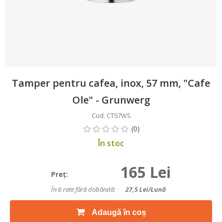
Tamper pentru cafea, inox, 57 mm, "Cafe
Ole" - Grunwerg
Cod: CT57WS
În stoc
165 Lei
Preţ:
În 6 rate fără dobândă:
27,5
Lei/lună
Adaugă în coș