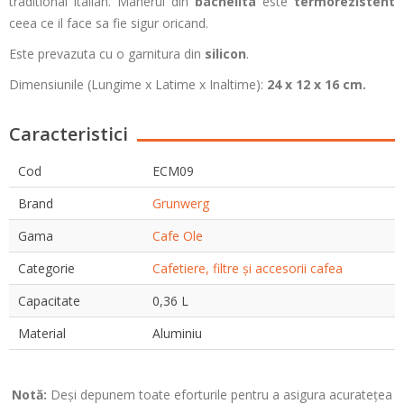
traditional italian. Manerul din
bachelita
este
termorezistent
ceea ce il face sa fie sigur oricand.
Este prevazuta cu o garnitura din
silicon
.
Dimensiunile (Lungime x Latime x Inaltime):
24 x 12 x 16
cm.
Caracteristici
Cod
ECM09
Brand
Grunwerg
Gama
Cafe Ole
Categorie
Cafetiere, filtre și accesorii cafea
Capacitate
0,36 L
Material
Aluminiu
Notă:
Deși depunem toate eforturile pentru a asigura acuratețea