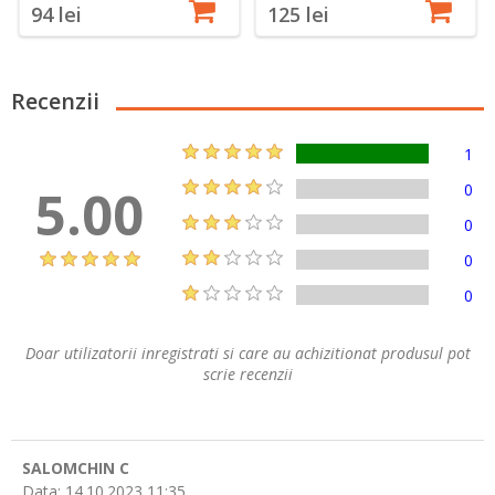
94 lei
125 lei
Recenzii
1
5.00
0
0
0
0
Doar utilizatorii inregistrati si care au achizitionat produsul pot
scrie recenzii
SALOMCHIN C
Data:
14.10.2023 11:35