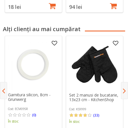
18 lei
94 lei
Alți clienți au mai cumpărat
Garnitura silicon, 8cm -
Set 2 manusi de bucatarie,
Grunwerg
13x23 cm - KitchenShop
Cod: ECM09SR
Cod: KS9999
(0)
(33)
În stoc
În stoc