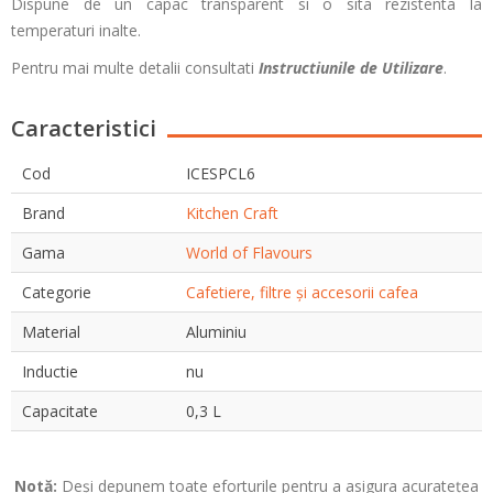
Dispune de un capac transparent si o sita rezistenta la
temperaturi inalte.
Pentru mai multe detalii consultati
Instructiunile de Utilizare
.
Caracteristici
Cod
ICESPCL6
Brand
Kitchen Craft
Gama
World of Flavours
Categorie
Cafetiere, filtre și accesorii cafea
Material
Aluminiu
Inductie
nu
Capacitate
0,3 L
Notă:
Deși depunem toate eforturile pentru a asigura acuratețea