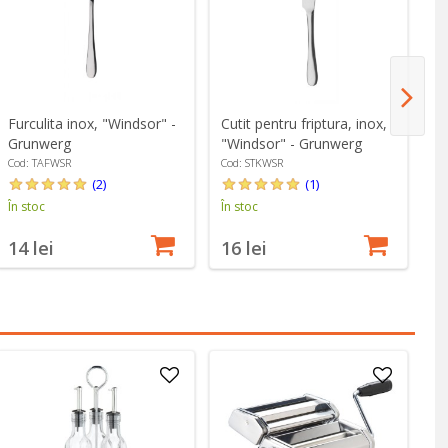
Furculita inox, "Windsor" -
Cutit pentru friptura, inox,
Se
Grunwerg
"Windsor" - Grunwerg
ul
W
Cod: TAFWSR
Cod: STKWSR
Co
(2)
(1)
În stoc
În stoc
În
14 lei
16 lei
1