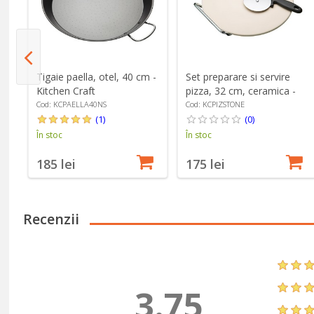
l
Tigaie paella, otel, 40 cm -
Set preparare si servire
Kitchen Craft
pizza, 32 cm, ceramica -
Kitchen Craft
Cod: KCPAELLA40NS
Cod: KCPIZSTONE
(1)
(0)
În stoc
În stoc
185 lei
175 lei
Recenzii
3.75