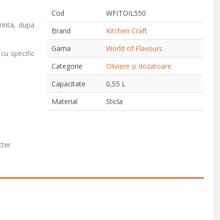
Cod
WFITOIL550
rinta, dupa
Brand
Kitchen Craft
Gama
World of Flavours
 cu specific
Categorie
Oliviere și dozatoare
Capacitate
0,55 L
Material
Sticla
cter