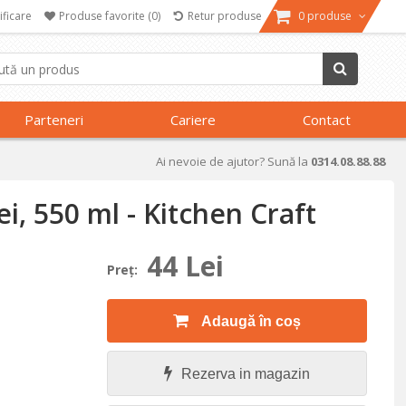
ificare
Produse favorite
(0)
Retur produse
0 produse
Parteneri
Cariere
Contact
Ai nevoie de ajutor? Sună la
0314.08.88.88
ei, 550 ml - Kitchen Craft
44 Lei
Preţ:
Adaugă în coș
Rezerva in magazin