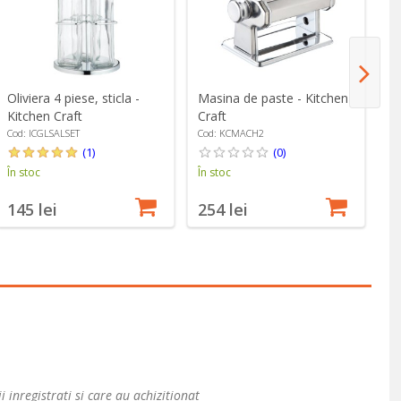
Oliviera 4 piese, sticla -
Masina de paste - Kitchen
Ra
Kitchen Craft
Craft
su
Ki
Cod: ICGLSALSET
Cod: KCMACH2
Co
(1)
(0)
În stoc
În stoc
În
145 lei
254 lei
9
i inregistrati si care au achizitionat