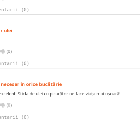
entarii (0)
r ulei
(
0
)
entarii (0)
necesar în orice bucătărie
xcelent! Sticla de ulei cu picurător ne face viața mai ușoară!
(
0
)
entarii (0)