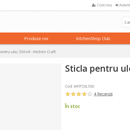
Cont nou
Autent
Produse noi
KitchenShop Club
pentru ulei, 550 ml - Kitchen Craft
Sticla pentru ul
Cod: WFITOIL550
4 Recenzii
În stoc