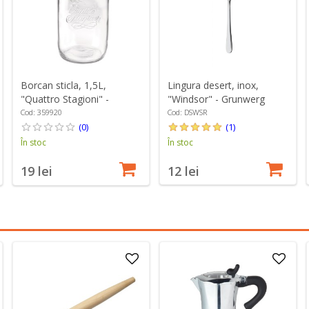
Lingura desert, inox,
Borcan sticla, 1,5L,
"Windsor" - Grunwerg
"Quattro Stagioni" -
Bormioli Rocco
Cod: DSWSR
Cod: 359920
(1)
(0)
În stoc
În stoc
12 lei
19 lei