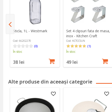
,
Sticla, 1L - Westmark
Set 4 clipsuri fata de masa,
k
inox - Kitchen Craft
Cod: 66202270
Cod: KCTCCSUN
(0)
(1)
În stoc
În stoc
38 lei
49 lei
Alte produse din aceeași categorie