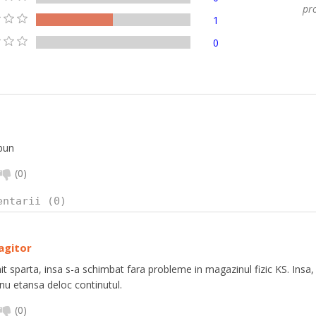
pro
1
0
bun
(
0
)
entarii (0)
gitor
it sparta, insa s-a schimbat fara probleme in magazinul fizic KS. Insa, e
nu etansa deloc continutul.
(
0
)