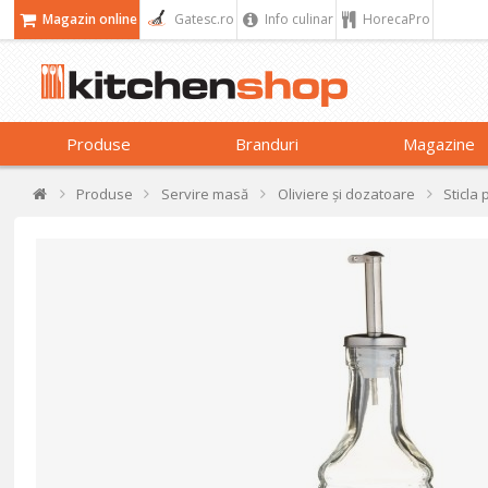
Magazin online
Gatesc.ro
Info culinar
HorecaPro
Produse
Branduri
Magazine
Produse
Servire masă
Oliviere și dozatoare
Sticla 