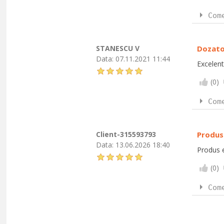
Com
STANESCU V
Dozato
Data:
07.11.2021 11:44
Excelent
(
0
)
Com
Client-315593793
Produs 
Data:
13.06.2026 18:40
Produs e
(
0
)
Com