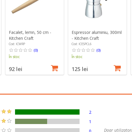
Facalet, lemn, 50 cm -
Espressor aluminiu, 300ml
Kitchen Craft
- Kitchen Craft
Cod: ICWRP
Cod: ICESPCL6
(0)
(0)
În stoc
În stoc
92 lei
125 lei
2
1
Doar utilizatori
0