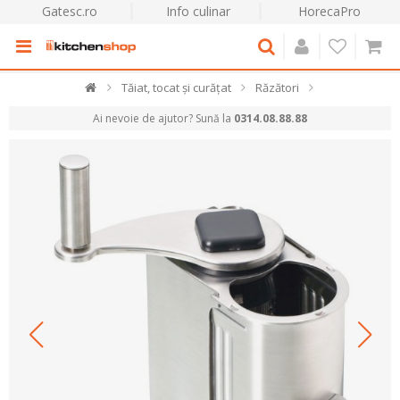
Gatesc.ro
Info culinar
HorecaPro
Tăiat, tocat și curățat
Răzători
Ai nevoie de ajutor? Sună la
0314.08.88.88