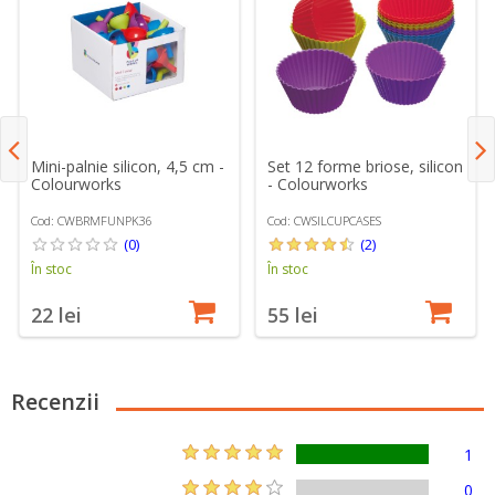
Mini-palnie silicon, 4,5 cm -
Set 12 forme briose, silicon
Colourworks
- Colourworks
Cod: CWBRMFUNPK36
Cod: CWSILCUPCASES
(0)
(2)
În stoc
În stoc
22 lei
55 lei
Recenzii
1
0