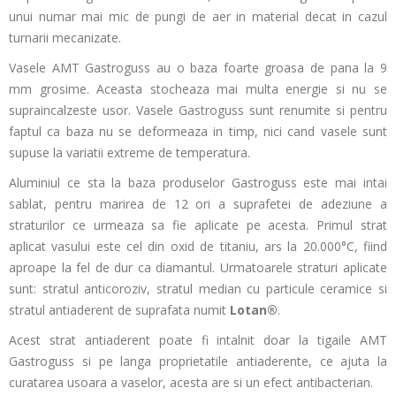
unui numar mai mic de pungi de aer in material decat in cazul
turnarii mecanizate.
Vasele AMT Gastroguss au o baza foarte groasa de pana la 9
mm grosime. Aceasta stocheaza mai multa energie si nu se
supraincalzeste usor. Vasele Gastroguss sunt renumite si pentru
faptul ca baza nu se deformeaza in timp, nici cand vasele sunt
supuse la variatii extreme de temperatura.
Aluminiul ce sta la baza produselor Gastroguss este mai intai
sablat, pentru marirea de 12 ori a suprafetei de adeziune a
straturilor ce urmeaza sa fie aplicate pe acesta. Primul strat
aplicat vasului este cel din oxid de titaniu, ars la 20.000°C, fiind
aproape la fel de dur ca diamantul. Urmatoarele straturi aplicate
sunt: stratul anticoroziv, stratul median cu particule ceramice si
stratul antiaderent de suprafata numit
Lotan®
.
Acest strat antiaderent poate fi intalnit doar la tigaile AMT
Gastroguss si pe langa proprietatile antiaderente, ce ajuta la
curatarea usoara a vaselor, acesta are si un efect antibacterian.