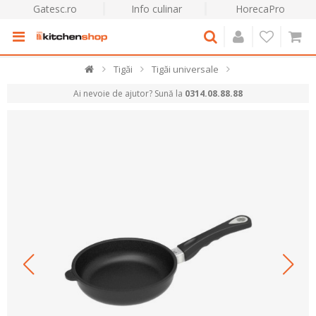
Gatesc.ro
Info culinar
HorecaPro
Tigăi
Tigăi universale
Ai nevoie de ajutor? Sună la
0314.08.88.88