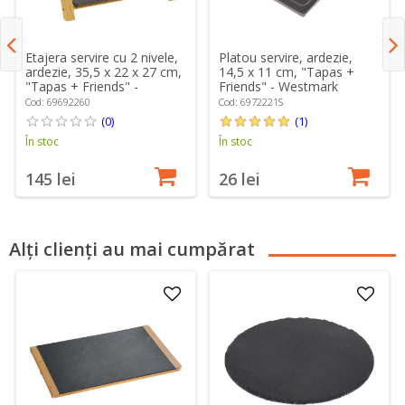
Etajera servire cu 2 nivele,
Platou servire, ardezie,
ardezie, 35,5 x 22 x 27 cm,
14,5 x 11 cm, "Tapas +
"Tapas + Friends" -
Friends" - Westmark
Westmark
Cod: 69692260
Cod: 6972221S
(0)
(1)
În stoc
În stoc
145 lei
26 lei
Alți clienți au mai cumpărat