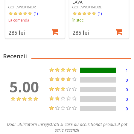
LAVA
Cod: LVWOK16K3R
Cod: LVWOK16K3BL
(1)
(1)
La comandă
În stoc
285 lei
285 lei
Recenzii
1
5.00
0
0
0
0
Doar utilizatorii inregistrati si care au achizitionat produsul pot
scrie recenzii