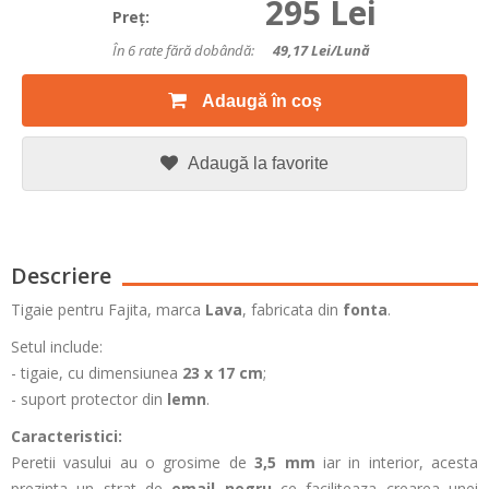
295 Lei
Preţ:
În 6 rate fără dobândă:
49,17
Lei/lună
Adaugă în coș
Adaugă la favorite
Descriere
Tigaie pentru Fajita, marca
Lava
, fabricata din
fonta
.
Setul include:
- tigaie, cu dimensiunea
23 x 17 cm
;
- suport protector din
lemn
.
Caracteristici:
Peretii vasului au o grosime de
3,5 mm
iar in interior, acesta
prezinta un strat de
email negru
ce faciliteaza crearea unei