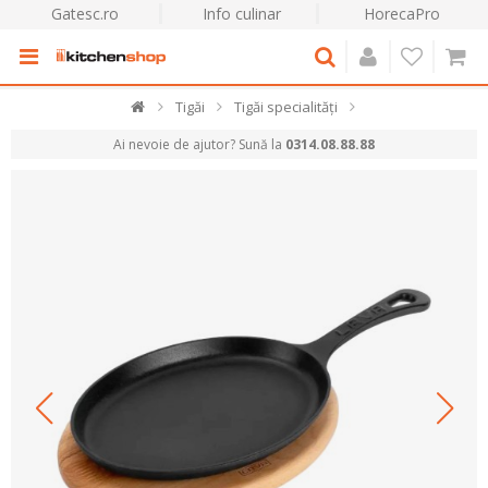
Gatesc.ro
Info culinar
HorecaPro
Tigăi
Tigăi specialități
Ai nevoie de ajutor? Sună la
0314.08.88.88