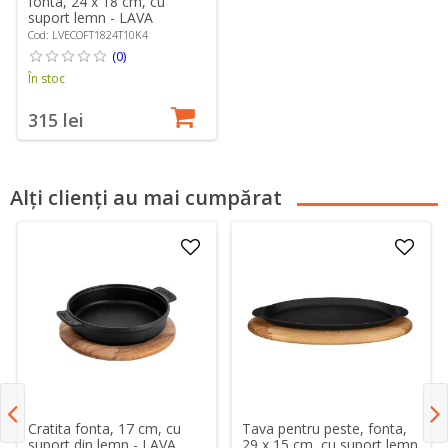
fonta, 24 x 18 cm, cu
suport lemn - LAVA
Cod: LVECOFT1824T10K4
(0)
În stoc
315 lei
Alți clienți au mai cumpărat
Cratita fonta, 17 cm, cu
Tava pentru peste, fonta,
suport din lemn - LAVA
29 x 15 cm, cu suport lemn