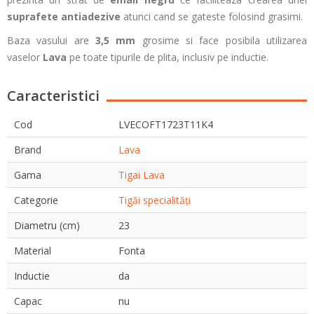
suprafete antiadezive
atunci cand se gateste folosind grasimi.
Baza vasului are
3,5 mm
grosime si face posibila utilizarea
vaselor
Lava
pe toate tipurile de plita, inclusiv pe inductie.
Caracteristici
Cod
LVECOFT1723T11K4
Brand
Lava
Gama
Tigai Lava
Categorie
Tigăi specialități
Diametru (cm)
23
Material
Fonta
Inductie
da
Capac
nu