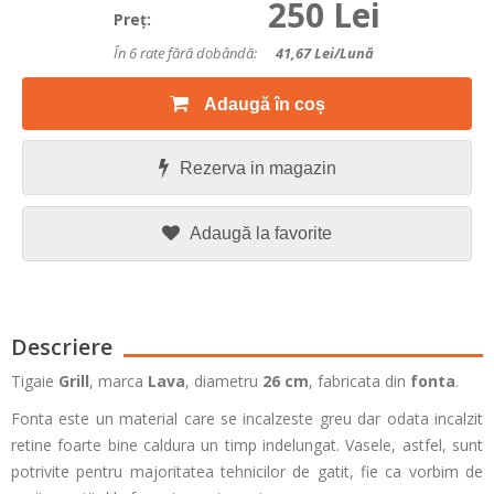
250 Lei
Preţ:
În 6 rate fără dobândă:
41,67
Lei/lună
Adaugă în coș
Rezerva in magazin
Adaugă la favorite
Descriere
Tigaie
Grill
, marca
Lava
, diametru
26 cm
, fabricata din
fonta
.
Fonta este un material care se incalzeste greu dar odata incalzit
retine foarte bine caldura un timp indelungat. Vasele, astfel, sunt
potrivite pentru majoritatea tehnicilor de gatit, fie ca vorbim de