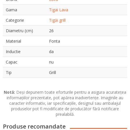
Gama
Tigai Lava
Categorie
Tigăi grill
Diametru (cm)
26
Material
Fonta
Inductie
da
Capac
nu
Tip
Grill
Notă:
Deși depunem toate eforturile pentru a asigura acuratețea
informațiilor prezentate, pot apărea inadvertențe. Imaginile au
caracter informativ, iar specificațiile, designul sau ambalajul
produselor pot fi modificate de producător fără notificare
prealabilă.
Produse recomandate