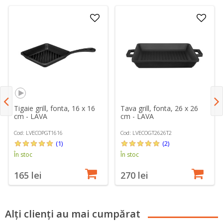
Tigaie grill, fonta, 16 x 16
Tava grill, fonta, 26 x 26
cm - LAVA
cm - LAVA
Cod: LVECOPGT1616
Cod: LVECOGT2626T2
(1)
(2)
În stoc
În stoc
165 lei
270 lei
Alți clienți au mai cumpărat