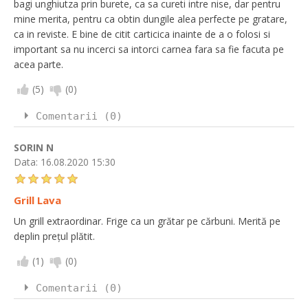
bagi unghiutza prin burete, ca sa cureti intre nise, dar pentru
mine merita, pentru ca obtin dungile alea perfecte pe gratare,
ca in reviste. E bine de citit carticica inainte de a o folosi si
important sa nu incerci sa intorci carnea fara sa fie facuta pe
acea parte.
(
5
)
(
0
)
Comentarii (0)
SORIN N
Data:
16.08.2020 15:30
Grill Lava
Un grill extraordinar. Frige ca un grătar pe cărbuni. Merită pe
deplin prețul plătit.
(
1
)
(
0
)
Comentarii (0)