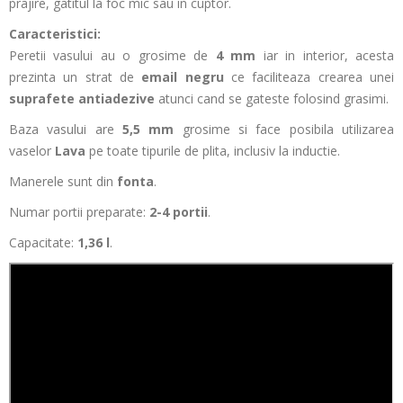
prajire, gatitul la foc mic sau in cuptor.
Caracteristici:
Peretii vasului au o grosime de
4 mm
iar in interior, acesta
prezinta un strat de
email negru
ce faciliteaza crearea unei
suprafete antiadezive
atunci cand se gateste folosind grasimi.
Baza vasului are
5,5 mm
grosime si face posibila utilizarea
vaselor
Lava
pe toate tipurile de plita, inclusiv la inductie.
Manerele sunt din
fonta
.
Numar portii preparate:
2-4 portii
.
Capacitate:
1,36 l
.