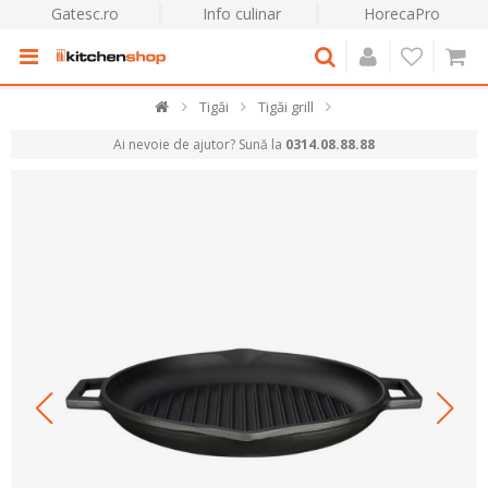
Gatesc.ro
Info culinar
HorecaPro
Tigăi
Tigăi grill
Ai nevoie de ajutor? Sună la
0314.08.88.88