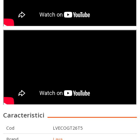
Caracteristici
Cod
LVECOGT26T5
Brand
Lava