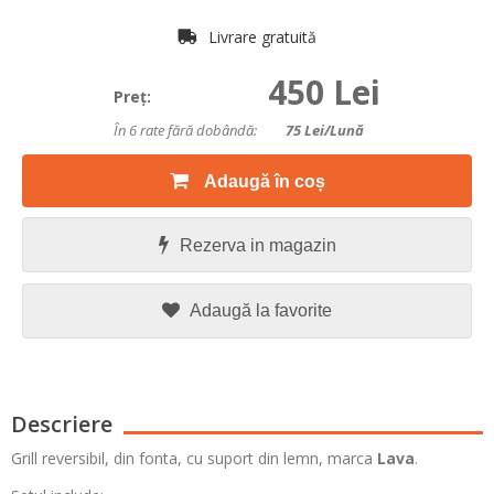
Livrare gratuită
450 Lei
Preţ:
În 6 rate fără dobândă:
75
Lei/lună
Adaugă în coș
Rezerva in magazin
Adaugă la favorite
Descriere
Grill reversibil, din fonta, cu suport din lemn, marca
Lava
.