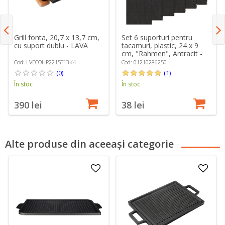
Grill fonta, 20,7 x 13,7 cm,
Set 6 suporturi pentru
cu suport dublu - LAVA
tacamuri, plastic, 24 x 9
cm, "Rahmen", Antracit -
Saleen
Cod: LVECOHP2215T13K4
Cod: 01210286250
(0)
(1)
În stoc
În stoc
390 lei
38 lei
Alte produse din aceeași categorie