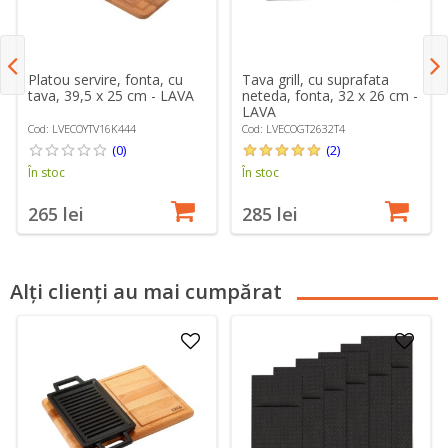
Platou servire, fonta, cu
Tava grill, cu suprafata
tava, 39,5 x 25 cm - LAVA
neteda, fonta, 32 x 26 cm -
LAVA
Cod: LVECOYTV16K444
Cod: LVECOGT2632T4
(0)
(2)
În stoc
În stoc
265 lei
285 lei
Alți clienți au mai cumpărat