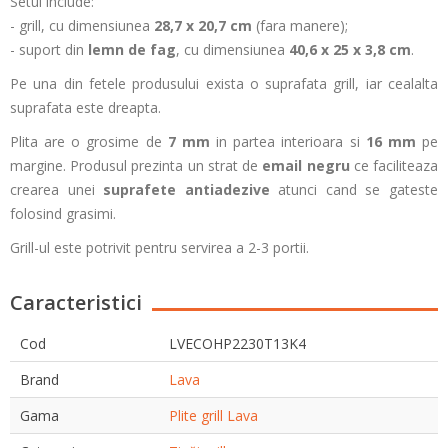
Setul include:
- grill, cu dimensiunea
28,7 x 20,7 cm
(fara manere);
- suport din
lemn de fag
, cu dimensiunea
40,6 x 25 x 3,8 cm
.
Pe una din fetele produsului exista o suprafata grill, iar cealalta
suprafata este dreapta.
Plita are o grosime de
7 mm
in partea interioara si
16 mm
pe
margine. Produsul prezinta un strat de
email negru
ce faciliteaza
crearea unei
suprafete antiadezive
atunci cand se gateste
folosind grasimi.
Grill-ul este potrivit pentru servirea a 2-3 portii.
Caracteristici
Cod
LVECOHP2230T13K4
Brand
Lava
Gama
Plite grill Lava