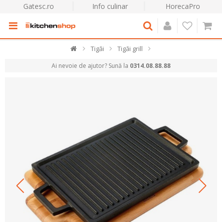
Gatesc.ro
Info culinar
HorecaPro
Tigăi
Tigăi grill
Ai nevoie de ajutor? Sună la
0314.08.88.88