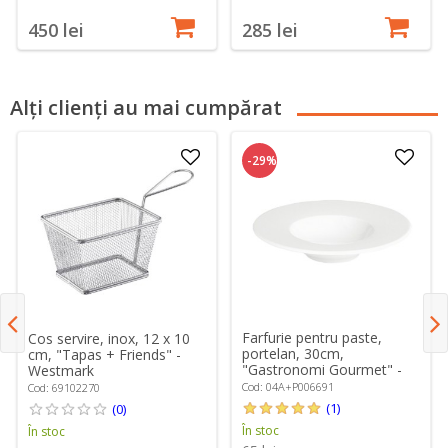
450 lei
285 lei
Alți clienți au mai cumpărat
-29%
Farfurie pentru paste,
Cos servire, inox, 12 x 10
portelan, 30cm,
cm, "Tapas + Friends" -
"Gastronomi Gourmet" -
Westmark
Porland
Cod: 04A+P006691
Cod: 69102270
(1)
(0)
În stoc
În stoc