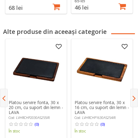
65 lei
46 lei
68 lei
Alte produse din aceeași categorie
Platou servire fonta, 30 x
Platou servire fonta, 30 x
20 cm, cu suport din lemn -
16 cm, cu suport din lemn -
LAVA
LAVA
Cod: LVHRCHP2030AS255IR
Cod: LVHRCHP1630AS254IR
(0)
(0)
În stoc
În stoc