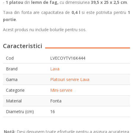
-
1 platou
din
lemn de fag,
cu dimensiunea
39,5 x 25 x 2,5 cm
.
Tava din fonta are capacitatea de
0,4 l
si este potrivita pentru
1
portie
.
Acest produs nu include bolurile pentru sos.
Caracteristici
Cod
LVECOYTV16K444
Brand
Lava
Gama
Platouri servire Lava
Categorie
Mini-servire
Material
Fonta
Diametru (cm)
16
Notă:
Deși depunem toate eforturile pentru a asigura acuratețea