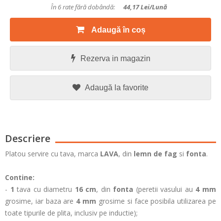
În 6 rate fără dobândă:
44,17
Lei/lună
Adaugă în coș
Rezerva in magazin
Adaugă la favorite
Descriere
Platou servire cu tava, marca
LAVA
, din
lemn
de fag
si
fonta
.
Contine:
-
1
tava cu diametru
16 cm
, din
fonta
(peretii vasului au
4 mm
grosime, iar baza are
4 mm
grosime si face posibila utilizarea pe
toate tipurile de plita, inclusiv pe inductie);