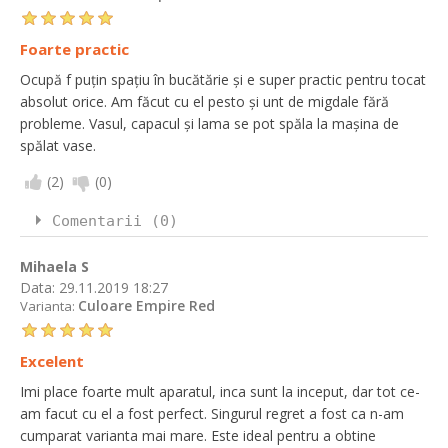
Foarte practic
Ocupă f puțin spațiu în bucătărie și e super practic pentru tocat
absolut orice. Am făcut cu el pesto și unt de migdale fără
probleme. Vasul, capacul și lama se pot spăla la mașina de
spălat vase.
(
2
)
(
0
)
Comentarii (0)
Mihaela S
Data:
29.11.2019 18:27
Culoare Empire Red
Varianta:
Excelent
Imi place foarte mult aparatul, inca sunt la inceput, dar tot ce-
am facut cu el a fost perfect. Singurul regret a fost ca n-am
cumparat varianta mai mare. Este ideal pentru a obtine