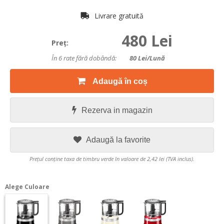
Livrare gratuită
480 Lei
Preţ:
În 6 rate fără dobândă:
80
Lei/lună
Adaugă în coș
Rezerva in magazin
Adaugă la favorite
Prețul conține taxa de timbru verde în valoare de 2,42 lei (TVA inclus).
Alege Culoare