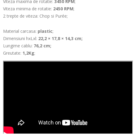
Viteza maxima de rotatie:
3450 RPM
;
Viteza minima de rotatie:
2450 RPM
;
2 trepte de viteza: Chop si Purée;
Material carcasa:
plastic
;
Dimensiuni hxLxl:
22,2 × 17,8 × 14,3 cm;
Lungime cablu:
76,2 cm;
Greutate:
1,2Kg
;