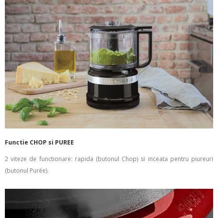
Functie CHOP si PUREE
2 viteze de functionare: rapida (butonul Chop) si inceata pentru piureuri
(butonul Purée).