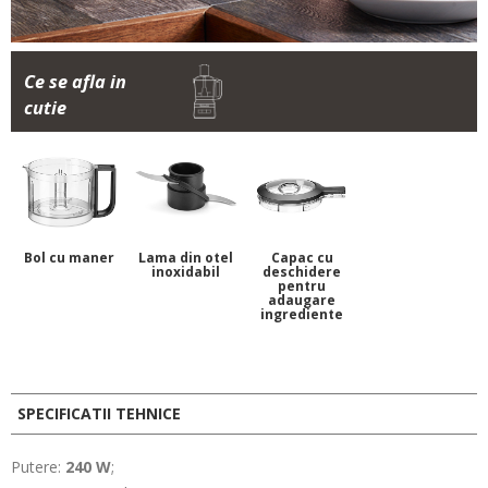
Ce se afla in
cutie
Bol cu maner
Lama din otel
Capac cu
inoxidabil
deschidere
pentru
adaugare
ingrediente
SPECIFICATII TEHNICE
Putere:
240 W
;