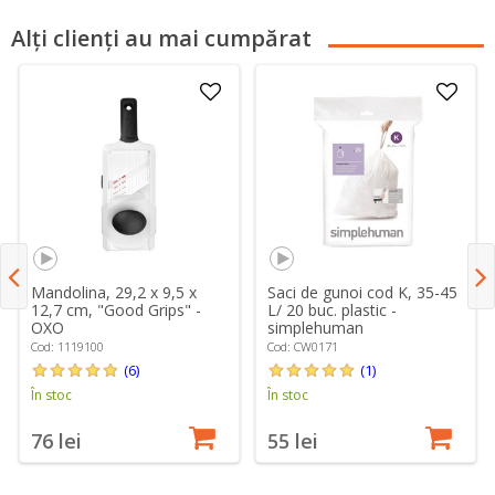
Alți clienți au mai cumpărat
Mandolina, 29,2 x 9,5 x
Saci de gunoi cod K, 35-45
12,7 cm, "Good Grips" -
L/ 20 buc. plastic -
OXO
simplehuman
Cod: 1119100
Cod: CW0171
(6)
(1)
În stoc
În stoc
76 lei
55 lei