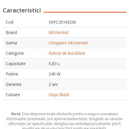
Caracteristici
Cod
5KFC3516EOB
Brand
KitchenAid
Gama
Choppere KitchenAid
Categorie
Roboți de bucătărie
Capacitate
0,83 L
Putere
240 W
Garantie
2 ani
Culoare
Onyx Black
Notă:
Deși depunem toate eforturile pentru a asigura acuratețea
informațiilor prezentate, pot apărea inadvertențe. Imaginile au caracter
informativ, iar specificațiile, designul sau ambalajul produselor pot fi
modificate de producător fără notificare prealabilă.