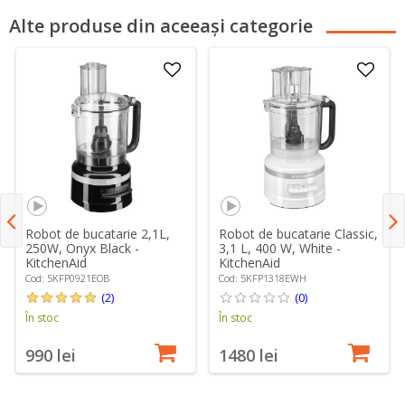
Alte produse din aceeași categorie
Robot de bucatarie 2,1L,
Robot de bucatarie Classic,
250W, Onyx Black -
3,1 L, 400 W, White -
KitchenAid
KitchenAid
Cod: 5KFP0921EOB
Cod: 5KFP1318EWH
(2)
(0)
În stoc
În stoc
990 lei
1480 lei