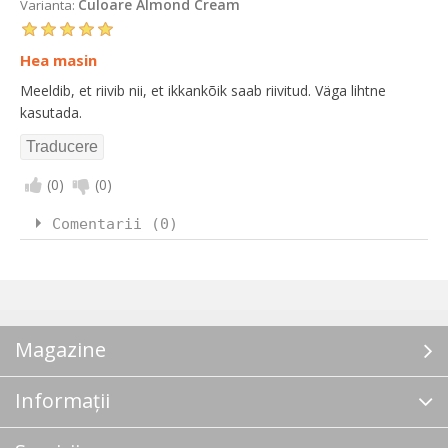
Culoare Almond Cream
Varianta:
Hea masin
Meeldib, et riivib nii, et ikkankõik saab riivitud. Väga lihtne
kasutada.
(
0
)
(
0
)
Comentarii (0)
Magazine
Informații