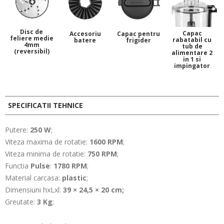
Disc de
Capac
Accesoriu
Capac pentru
feliere medie
rabatabil cu
batere
frigider
4mm
tub de
(reversibil)
alimentare 2
in 1 si
impingator
SPECIFICATII TEHNICE
Putere:
250 W
;
Viteza maxima de rotatie:
1600 RPM
;
Viteza minima de rotatie:
750 RPM
;
Functia
Pulse
:
1780 RPM
;
Material carcasa:
plastic
;
Dimensiuni hxLxl:
39 × 24,5 × 20 cm;
Greutate:
3 Kg
;