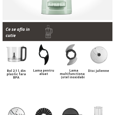
Ce se afla in
cutie
Lama pentru
Lama
Bol 2,1 l, din
Disc julienne
aluat
multifunctionala
plastic fara
(otel inoxidabil)
BPA