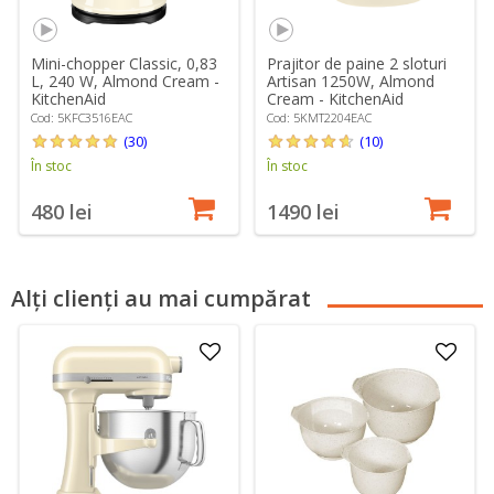
Mini-chopper Classic, 0,83
Prajitor de paine 2 sloturi
L, 240 W, Almond Cream -
Artisan 1250W, Almond
KitchenAid
Cream - KitchenAid
Cod: 5KFC3516EAC
Cod: 5KMT2204EAC
(30)
(10)
În stoc
În stoc
480 lei
1490 lei
Alți clienți au mai cumpărat