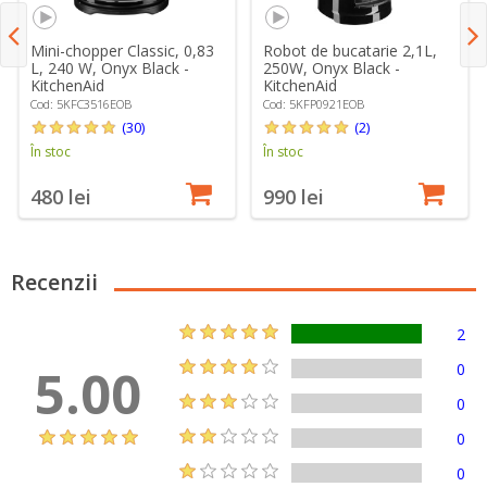
Mini-chopper Classic, 0,83
Robot de bucatarie 2,1L,
L, 240 W, Onyx Black -
250W, Onyx Black -
KitchenAid
KitchenAid
Cod: 5KFC3516EOB
Cod: 5KFP0921EOB
(30)
(2)
În stoc
În stoc
480 lei
990 lei
Recenzii
2
5.00
0
0
0
0