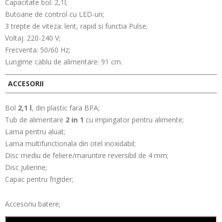
Capacitate bol: 2,1l;
Butoane de control cu LED-uri;
3 trepte de viteza: lent, rapid si functia Pulse;
Voltaj: 220-240 V;
Frecventa: 50/60 Hz;
Lungime cablu de alimentare: 91 cm.
ACCESORII
Bol
2,1 l
, din plastic fara BPA;
Tub de alimentare
2 in 1
cu impingator pentru alimente;
Lama pentru aluat;
Lama multifunctionala din otel inoxidabil;
Disc mediu de feliere/maruntire reversibil de 4 mm;
Disc julienne;
Capac pentru frigider;
Accesoriu batere;