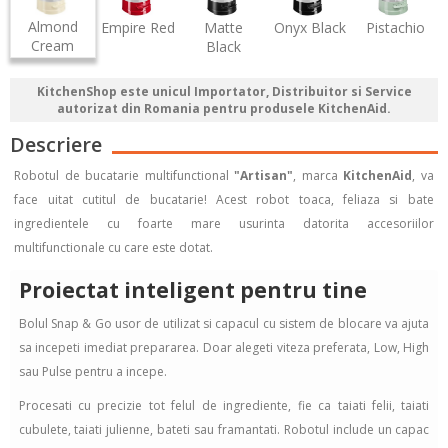
Almond
Empire Red
Matte
Onyx Black
Pistachio
Cream
Black
KitchenShop este unicul Importator, Distribuitor si Service
autorizat din Romania pentru produsele KitchenAid.
Descriere
Robotul de bucatarie multifunctional
"Artisan"
, marca
KitchenAid
, va
face uitat cutitul de bucatarie! Acest robot toaca, feliaza si bate
ingredientele cu foarte mare usurinta datorita accesoriilor
multifunctionale cu care este dotat.
Proiectat inteligent pentru tine
Bolul Snap & Go usor de utilizat si capacul cu sistem de blocare va ajuta
sa incepeti imediat prepararea. Doar alegeti viteza preferata, Low, High
sau Pulse pentru a incepe.
Procesati cu precizie tot felul de ingrediente, fie ca taiati felii, taiati
cubulete, taiati julienne, bateti sau framantati. Robotul include un capac