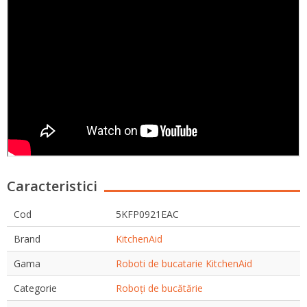
Caracteristici
Cod
5KFP0921EAC
Brand
KitchenAid
Gama
Roboti de bucatarie KitchenAid
Categorie
Roboți de bucătărie