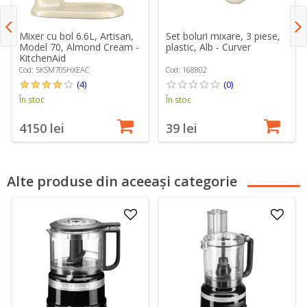
Mixer cu bol 6.6L, Artisan,
Set boluri mixare, 3 piese,
Model 70, Almond Cream -
plastic, Alb - Curver
KitchenAid
Cod: 5KSM70SHXEAC
Cod: 168802
(4)
(0)
În stoc
În stoc
4150 lei
39 lei
Alte produse din aceeași categorie