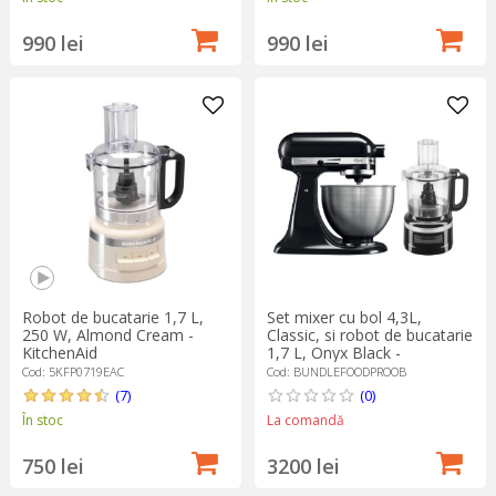
990 lei
990 lei
Robot de bucatarie 1,7 L,
Set mixer cu bol 4,3L,
250 W, Almond Cream -
Classic, si robot de bucatarie
KitchenAid
1,7 L, Onyx Black -
KitchenAid
Cod: 5KFP0719EAC
Cod: BUNDLEFOODPROOB
(7)
(0)
În stoc
La comandă
750 lei
3200 lei