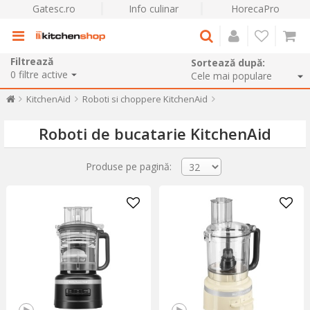
Gatesc.ro
Info culinar
HorecaPro
Filtrează
Sortează după:
0
filtre active
KitchenAid
Roboti si choppere KitchenAid
Roboti de bucatarie KitchenAid
Produse pe pagină: