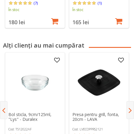
(7)
(1)
În stoc
În stoc
180 lei
165 lei
Alți clienți au mai cumpărat
Bol sticla, 9cm/125ml,
Presa pentru grill, fonta,
"Lys" - Duralex
20cm - LAVA
Cod: T512022AF
Cod: LVECOPPRS2121