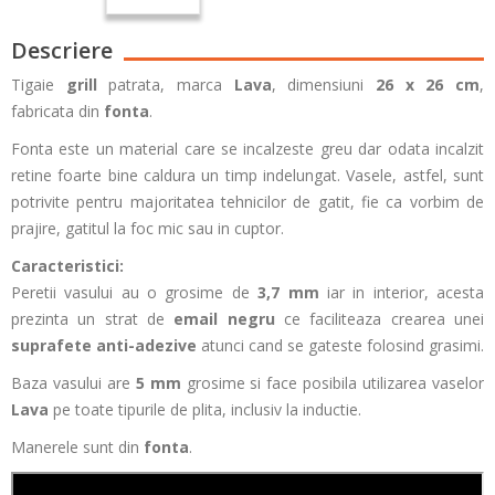
Descriere
Tigaie
grill
patrata, marca
Lava
, dimensiuni
26 x 26 cm
,
fabricata din
fonta
.
Fonta este un material care se incalzeste greu dar odata incalzit
retine foarte bine caldura un timp indelungat. Vasele, astfel, sunt
potrivite pentru majoritatea tehnicilor de gatit, fie ca vorbim de
prajire, gatitul la foc mic sau in cuptor.
Caracteristici:
Peretii vasului au o grosime de
3,7 mm
iar in interior, acesta
prezinta un strat de
email negru
ce faciliteaza crearea unei
suprafete anti-adezive
atunci cand se gateste folosind grasimi.
Baza vasului are
5 mm
grosime si face posibila utilizarea vaselor
Lava
pe toate tipurile de plita, inclusiv la inductie.
Manerele sunt din
fonta
.