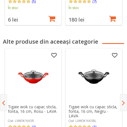
(5)
(7)
În stoc
În stoc
6 lei
180 lei
Alte produse din aceeași categorie
Tigaie wok cu capac sticla,
Tigaie wok cu capac sticla,
fonta, 16 cm, Rosu - LAVA
fonta, 16 cm, Negru -
LAVA
Cod: LVWOK16K3R
Cod: LVWOK16K3BL
(1)
(1)