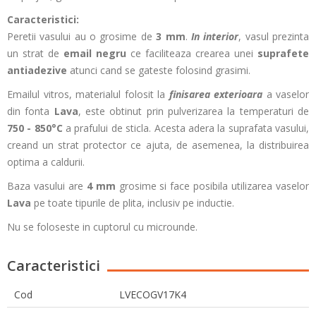
Caracteristici:
Peretii vasului au o grosime de
3 mm
.
In interior
, vasul prezinta
un strat de
email negru
ce faciliteaza crearea unei
suprafete
antiadezive
atunci cand se gateste folosind grasimi.
Emailul vitros, materialul folosit la
finisarea exterioara
a vaselor
din fonta
Lava
, este obtinut prin pulverizarea la temperaturi de
750 - 850°C
a prafului de sticla. Acesta adera la suprafata vasului,
creand un strat protector ce ajuta, de asemenea, la distribuirea
optima a caldurii.
Baza vasului are
4 mm
grosime si face posibila utilizarea vaselor
Lava
pe toate tipurile de plita, inclusiv pe inductie.
Nu se foloseste in cuptorul cu microunde.
Caracteristici
Cod
LVECOGV17K4