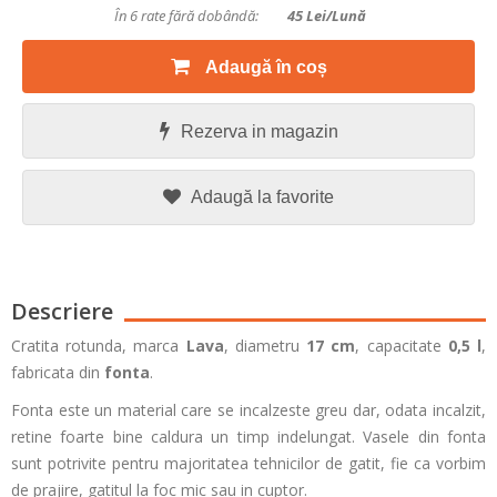
În 6 rate fără dobândă:
45
Lei/lună
Adaugă în coș
Rezerva in magazin
Adaugă la favorite
Descriere
Cratita rotunda, marca
Lava
, diametru
17 cm
, capacitate
0,5 l
,
fabricata din
fonta
.
Fonta este un material care se incalzeste greu dar, odata incalzit,
retine foarte bine caldura un timp indelungat. Vasele din fonta
sunt potrivite pentru majoritatea tehnicilor de gatit, fie ca vorbim
de prajire, gatitul la foc mic sau in cuptor.