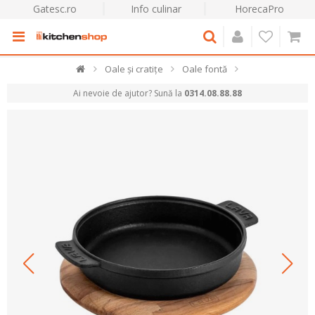
Gatesc.ro
Info culinar
HorecaPro
Oale și cratițe
Oale fontă
Ai nevoie de ajutor? Sună la
0314.08.88.88