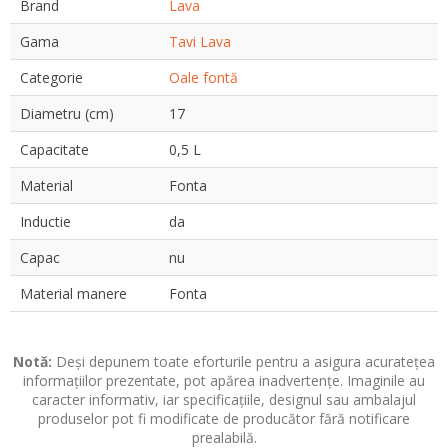
Brand
Lava
Gama
Tavi Lava
Categorie
Oale fontă
Diametru (cm)
17
Capacitate
0,5 L
Material
Fonta
Inductie
da
Capac
nu
Material manere
Fonta
Notă:
Deși depunem toate eforturile pentru a asigura acuratețea
informațiilor prezentate, pot apărea inadvertențe. Imaginile au
caracter informativ, iar specificațiile, designul sau ambalajul
produselor pot fi modificate de producător fără notificare
prealabilă.