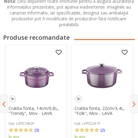
Notă:
Deși depunem toate eforturile pentru a asigura acuratețea
informațiilor prezentate, pot apărea inadvertențe. Imaginile au
caracter informativ, iar specificațiile, designul sau ambalajul
produselor pot fi modificate de producător fără notificare
prealabilă.
Produse recomandate
Cratita fonta, 14cm/0,8L,
Cratita fonta, 22cm/3,4L,
"Trendy", Mov - LAVA
"Folk", Mov - LAVA
Cod: LVYTC14K2P
Cod: LVYTC22K1P
(3)
(2)
În stoc
În stoc