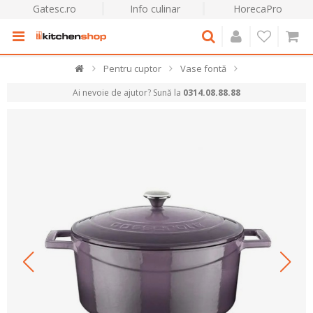
Gatesc.ro
Info culinar
HorecaPro
Pentru cuptor
Vase fontă
Ai nevoie de ajutor? Sună la
0314.08.88.88