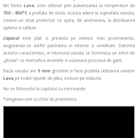
din fonta
Lava
, este obtinut prin pulverizarea la temperaturi de
750 - 850°C
a prafului de sticla. Acesta adera la suprafata vasului,
creand un strat protector ce ajuta, de asemenea, la distribuirea
optima a caldurii.
Capacul
este plat si prezinta pe interior mici proeminente,
asigurandu-se astfel pastrarea in interior a umiditatii. Datorita
acestor caracteristici, in interiorul vasului se formeaza un efect de
„ploaie” ce intensifica aromele si usureaza procesul de gatit.
Baza vasului are
5 mm
grosime si face posibila utilizarea vaselor
Lava
pe toate tipurile de plita, inclusiv pe inductie.
Nu se foloseste la cuptorul cu microunde.
*
Imaginea este cu titlul de prezentare.