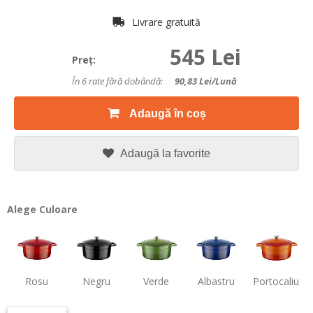
Livrare gratuită
545 Lei
Preţ:
În 6 rate fără dobândă:
90,83
Lei/lună
Adaugă în coș
Adaugă la favorite
Alege Culoare
Rosu
Negru
Verde
Albastru
Portocaliu