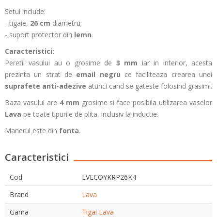
Setul include:
- tigaie,
26 cm
diametru;
- suport protector din
lemn
.
Caracteristici:
Peretii vasului au o grosime de
3 mm
iar in interior, acesta
prezinta un strat de
email negru
ce faciliteaza crearea unei
suprafete anti-adezive
atunci cand se gateste folosind grasimi.
Baza vasului are
4 mm
grosime si face posibila utilizarea vaselor
Lava
pe toate tipurile de plita, inclusiv la inductie.
Manerul este din
fonta
.
Caracteristici
Cod
LVECOYKRP26K4
Brand
Lava
Gama
Tigai Lava