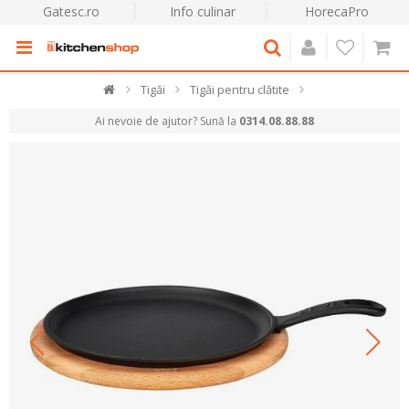
Gatesc.ro
Info culinar
HorecaPro
Tigăi
Tigăi pentru clătite
Ai nevoie de ajutor? Sună la
0314.08.88.88