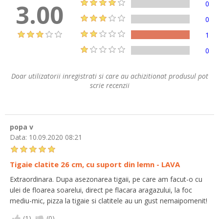
3.00
0
0
1
0
Doar utilizatorii inregistrati si care au achizitionat produsul pot
scrie recenzii
popa v
Data:
10.09.2020 08:21
Tigaie clatite 26 cm, cu suport din lemn - LAVA
Extraordinara. Dupa asezonarea tigaii, pe care am facut-o cu
ulei de floarea soarelui, direct pe flacara aragazului, la foc
mediu-mic, pizza la tigaie si clatitele au un gust nemaipomenit!
(
1
)
(
0
)