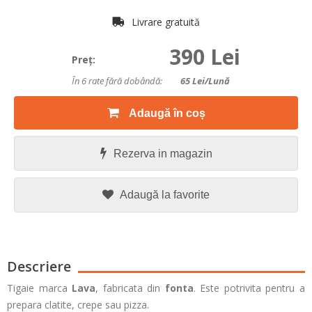
Livrare gratuită
390 Lei
Preţ:
În 6 rate fără dobândă:
65
Lei/lună
Adaugă în coș
Rezerva in magazin
Adaugă la favorite
Descriere
Tigaie marca
Lava
, fabricata din
fonta
. Este potrivita pentru a
prepara clatite, crepe sau pizza.