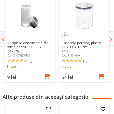
Recipient condimente din
Caserola patrata, plastic,
sticla pentru Z1009 -
11 x 11 x 16 cm, 1L, "POP"
Zokura
- OXO
Cod: Z1009BOTTLE
Cod: 11234000
(6)
(17)
În stoc
În stoc
9 lei
54 lei
Alte produse din aceeași categorie