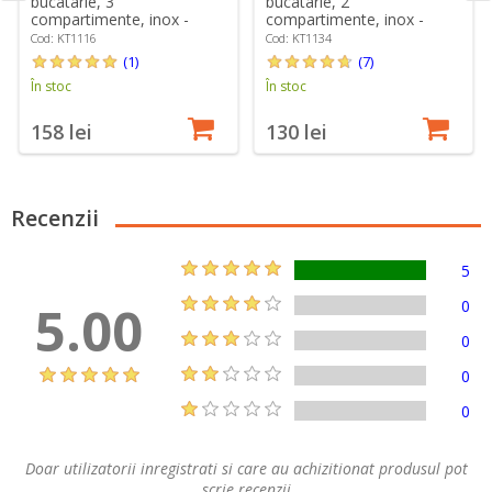
bucatarie, 3
bucatarie, 2
compartimente, inox -
compartimente, inox -
simplehuman
simplehuman
Cod: KT1116
Cod: KT1134
(1)
(7)
În stoc
În stoc
158 lei
130 lei
Recenzii
5
5.00
0
0
0
0
Doar utilizatorii inregistrati si care au achizitionat produsul pot
scrie recenzii