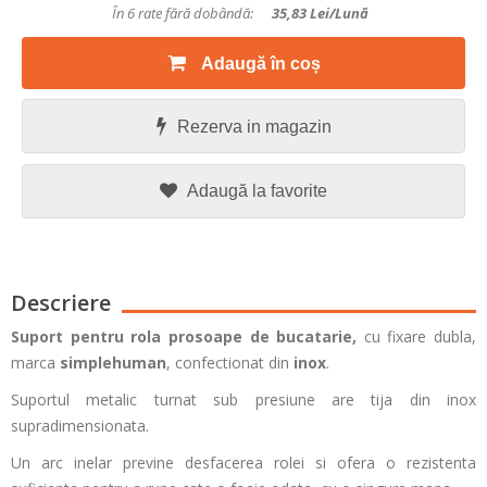
În 6 rate fără dobândă:
35,83
Lei/lună
Adaugă în coș
Rezerva in magazin
Adaugă la favorite
Descriere
Suport pentru rola prosoape de bucatarie,
cu fixare dubla,
marca
simplehuman
, confectionat din
inox
.
Suportul metalic turnat sub presiune are tija din inox
supradimensionata.
Un arc inelar previne desfacerea rolei si ofera o rezistenta