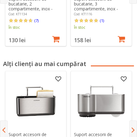
bucatarie, 2
bucatarie, 3
compartimente, inox -
compartimente, inox -
simplehuman
simplehuman
Cod: KT1134
Cod: KT1116
(7)
(1)
În stoc
În stoc
130 lei
158 lei
Alți clienți au mai cumpărat
Suport accesorii de
Suport accesorii de