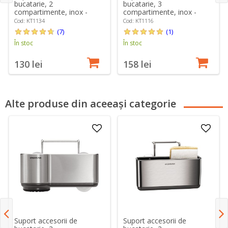
bucatarie, 2
bucatarie, 3
compartimente, inox -
compartimente, inox -
simplehuman
simplehuman
Cod: KT1134
Cod: KT1116
(7)
(1)
În stoc
În stoc
130 lei
158 lei
Alte produse din aceeași categorie
Suport accesorii de
Suport accesorii de