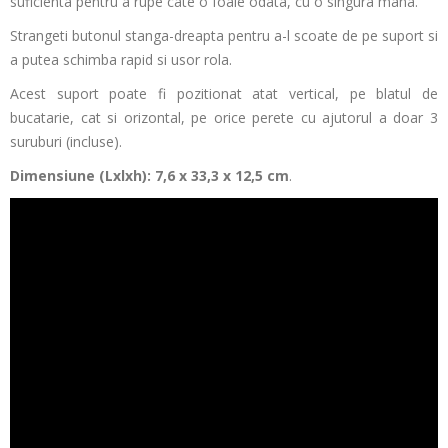
suficienta pentru a rupe cate o foaie odata, cu o singura mana.
Strangeti butonul stanga-dreapta pentru a-l scoate de pe suport si
a putea schimba rapid si usor rola.
Acest suport poate fi pozitionat atat vertical, pe blatul de
bucatarie, cat si orizontal, pe orice perete cu ajutorul a doar 3
suruburi (incluse).
Dimensiune (Lxlxh): 7,6 x 33,3 x 12,5 cm
.