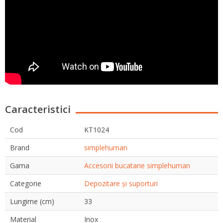
Caracteristici
Cod
KT1024
Brand
simplehuman
Gama
Accesorii bucatarie simplehuman
Categorie
Depozitare și suporturi
Lungime (cm)
33
Material
Inox